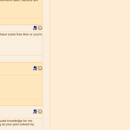
e Womens biker Jackets are
ou have some free time or you're
dequate knowledge for me.
ng at your post solved my