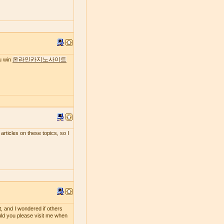
온라인카지노사이트
ou win
 articles on these topics, so I
t, and I wondered if others
ould you please visit me when