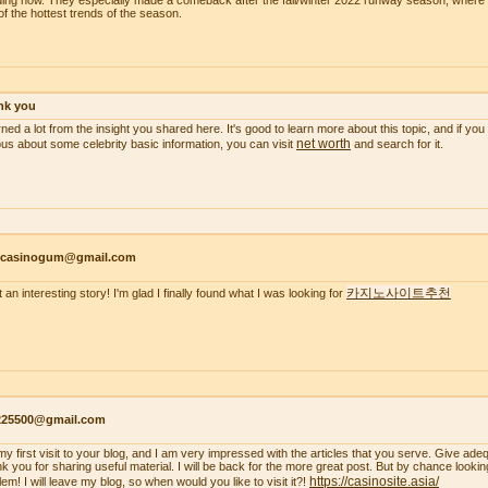
ding now. They especially made a comeback after the fall/winter 2022 runway season, wher
of the hottest trends of the season.
nk you
arned a lot from the insight you shared here. It's good to learn more about this topic, and if y
net worth
ous about some celebrity basic information, you can visit
and search for it.
ncasinogum@gmail.com
카지노사이트추천
 an interesting story! I'm glad I finally found what I was looking for
s225500@gmail.com
s my first visit to your blog, and I am very impressed with the articles that you serve. Give a
k you for sharing useful material. I will be back for the more great post. But by chance looki
https://casinosite.asia/
em! I will leave my blog, so when would you like to visit it?!