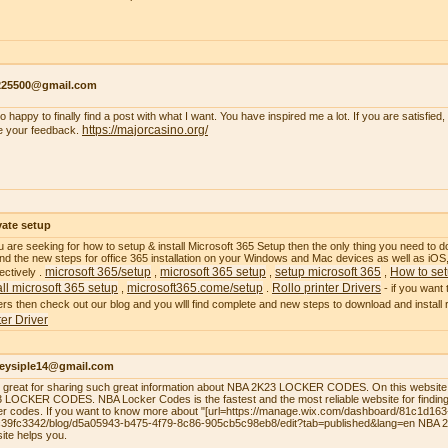
s225500@gmail.com
so happy to finally find a post with what I want. You have inspired me a lot. If you are satisfied
https://majorcasino.org/
e your feedback.
vate setup
ou are seeking for how to setup & install Microsoft 365 Setup then the only thing you need to do
 find the new steps for office 365 installation on your Windows and Mac devices as well as i
microsoft 365/setup
microsoft 365 setup
setup microsoft 365
How to set
ectively .
,
,
,
all microsoft 365 setup
microsoft365.come/setup
Rollo printer Drivers
,
.
- if you want 
ers then check out our blog and you wlll find complete and new steps to download and install ro
ter Driver
leysiple14@gmail.com
el great for sharing such great information about NBA 2K23 LOCKER CODES. On this website,
 LOCKER CODES. NBA Locker Codes is the fastest and the most reliable website for finding
er codes. If you want to know more about "[url=https://manage.wix.com/dashboard/81c1d16
39fc3342/blog/d5a05943-b475-4f79-8c86-905cb5c98eb8/edit?tab=published&lang=en NBA
site helps you.