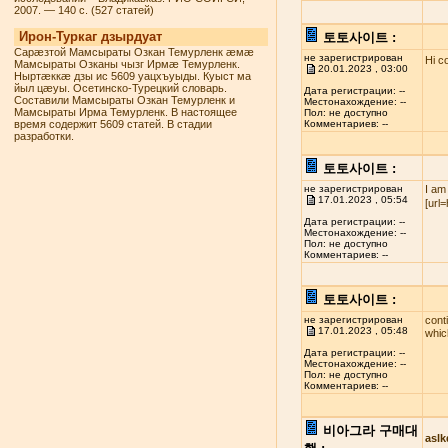
2007. — 140 с. (527 статей)
Ирон-Туркаг дзырдуат
토토사이트 :
Сарæзтой Мамсыраты Озкан Темурленк æмæ
не зарегистрирован
Hi c
Мамсыраты Озканы чызг Ирмæ Темурленк.
20.01.2023 , 03:00
Ныртæккæ дзы ис 5609 уацхъуыды. Куыст ма
йыл цæуы. Осетинско-Турецкий словарь.
Дата регистрации: --
Составили Мамсыраты Озкан Темурленк и
Местонахождение: --
Мамсыраты Ирма Темурленк. В настоящее
Пол: не доступно
время содержит 5609 статей. В стадии
Комментариев: --
разработки.
토토사이트 :
не зарегистрирован
I am
17.01.2023 , 05:54
[url
Дата регистрации: --
Местонахождение: --
Пол: не доступно
Комментариев: --
토토사이트 :
не зарегистрирован
cont
17.01.2023 , 05:48
whi
Дата регистрации: --
Местонахождение: --
Пол: не доступно
Комментариев: --
비아그라 구매대
asl