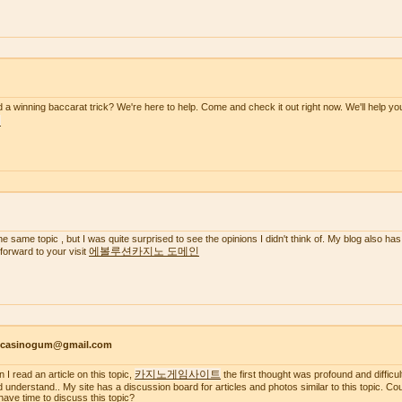
 a winning baccarat trick? We're here to help. Come and check it out right now. We'll help y
천
the same topic , but I was quite surprised to see the opinions I didn't think of. My blog also has
에볼루션카지노 도메인
 forward to your visit
ncasinogum@gmail.com
카지노게임사이트
 I read an article on this topic,
the first thought was profound and difficul
d understand.. My site has a discussion board for articles and photos similar to this topic. C
have time to discuss this topic?