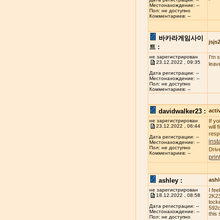
Местонахождение: --
Пол: не доступно
Комментариев: --
바카라게임사이
jsj
트 :
не зарегистрирован
I'm 
23.12.2022 , 09:35
leav
Дата регистрации: --
Местонахождение: --
Пол: не доступно
Комментариев: --
davidwalker23 :
acti
не зарегистрирован
If y
23.12.2022 , 06:44
will
resp
Дата регистрации: --
inst
Местонахождение: --
Пол: не доступно
Driv
Комментариев: --
prin
ashley :
ash
не зарегистрирован
I fe
18.12.2022 , 08:58
2K23
lock
Дата регистрации: --
592c
Местонахождение: --
this 
Пол: не доступно