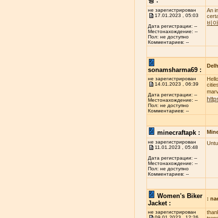
행 :
не зарегистрирован
An i
17.01.2023 , 05:03
cert
비아
Дата регистрации: --
Местонахождение: --
Пол: не доступно
Комментариев: --
Delh
sonamsharma69 :
не зарегистрирован
Hell
14.01.2023 , 06:39
citi
marve
Дата регистрации: --
http
Местонахождение: --
Пол: не доступно
Комментариев: --
minecraftapk :
Mine
не зарегистрирован
Untu
11.01.2023 , 05:48
Дата регистрации: --
Местонахождение: --
Пол: не доступно
Комментариев: --
Women's Biker
: n
Jacket :
не зарегистрирован
than
09.01.2023 , 12:26