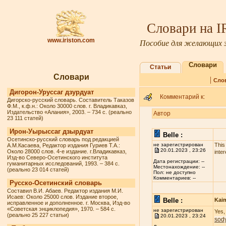
Словари на 
www.iriston.com
Пособие для желающих з
Словари
Статьи
Словари
|
Сло
Дигорон-Уруссаг дзурдуат
Комментарий к:
Дигорско-русский словарь. Составитель Таказов
Ф.М., к.ф.н.: Около 30000 слов. г. Владикавказ,
Издательство «Алания», 2003. – 734 с. (реально
Автор
23 111 статей)
Ирон-Уырыссаг дзырдуат
Belle :
Осетинско-русский словарь под редакцией
не зарегистрирован
This
А.М.Касаева, Редактор издания Гуриев Т.А.:
20.01.2023 , 23:26
Около 28000 слов. 4-е издание. г.Владикавказ,
inter
Изд-во Северо-Осетинского института
Дата регистрации: --
гуманитарных исследований, 1993. – 384 с.
Местонахождение: --
(реально 23 014 статей)
Пол: не доступно
Комментариев: --
Русско-Осетинский словарь
Составил В.И. Абаев. Редактор издания М.И.
Исаев: Около 25000 слов. Издание второе,
Belle :
Kai
исправленное и дополненное. г. Москва, Изд-во
«Советская энциклопедия», 1970. – 584 с.
не зарегистрирован
Yes,
(реально 25 227 статьи)
20.01.2023 , 23:24
sod