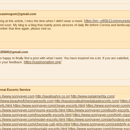
ncasinogum@gmail.com
https://xn--o80b11omnnured
ing at this article, I miss the time when I didn't wear a mask.
 end soon. My blog is a blog that mainly posts pictures of daily life before Corona and landscape
mber that time again, please visit us.
s225500@gmail.com
so happy to finally find a post with what I want. You have inspired me a lot. If you are satisfied
https://casinonation.org/
e your feedback.
nai Escorts Service
s://www.soniyayer.com
http://swatisahni.co.in/
http://www.palakmehta.com/
p://www.beautyofchennaiesorts.com
http://passionateahmedabadescorts.com/
https:
rts.html
https://www.soniyayer.com/cheap-escorts.html
https://www.soniyayer.com/r
s://www.soniyayer.com/young-escorts.html
https://www.soniyayer.com/busty-escorts
s://www.soniyayer.com/housewife-escorts.html
https://www.soniyayer.com/high-clas
s://www.soniyayer.com/model-escorts.html
https://www.soniyayer.com/airhostess-es
s://www.soniyayer.com/chennai-call-girls.html
https://www.soniyayer.com/celebrity-e
s://www.soniyayer.com/punjabi-escorts.html
https://www.soniyayer.com/chinese-esco