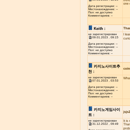
tren
one 
Дата регистрации: --
Местонахождение: --
Пол: не доступно
Комментариев: --
Keith :
Tha
не зарегистрирован
I le
09.01.2023 , 09:15
curi
Дата регистрации: --
Местонахождение: --
Пол: не доступно
Комментариев: --
카지노사이트추
coi
천 :
не зарегистрирован
What
07.01.2023 , 03:53
Дата регистрации: --
Местонахождение: --
Пол: не доступно
Комментариев: --
카지노게임사이
jsj
트 :
не зарегистрирован
It i
31.12.2022 , 09:49
Than
probl