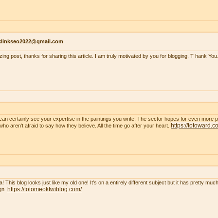
klinkseo2022@gmail.com
ing post, thanks for sharing this article. I am truly motivated by you for blogging. T hank You
can certainly see your expertise in the paintings you write. The sector hopes for even more 
https://totoward.c
who aren’t afraid to say how they believe. All the time go after your heart.
! This blog looks just like my old one! It’s on a entirely different subject but it has pretty m
https://totomeoktwiblog.com/
gn.