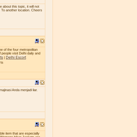
bout this topic, it will not
. To another location. Cheers
ne of the four metropolitan
 people visit Delhi daily and
ts
Delhi Escort
|
rts
jinasi Anda menjadi liar.
le item that are especially