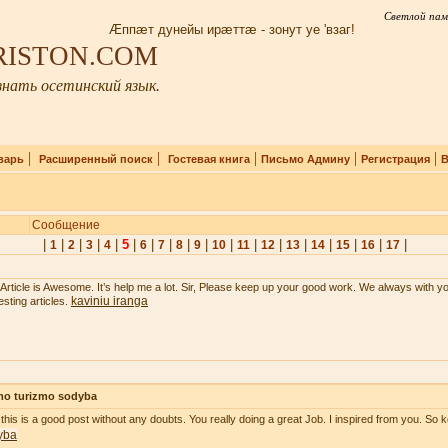
Светлой пам
Æппæт дунейы ирæттæ - зонут уе 'взаг!
IRISTON.COM
нать осетинский язык.
|
|
|
|
|
варь
Расширенный поиск
Гостевая книга
Письмо Админу
Регистрация
В
Сообщение
|
|
|
|
|
5
|
|
|
|
|
|
|
|
|
|
|
|
|
1
2
3
4
6
7
8
9
10
11
12
13
14
15
16
17
 Article is Awesome. It’s help me a lot. Sir, Please keep up your good work. We always with y
kaviniu iranga
esting articles.
mo turizmo sodyba
 this is a good post without any doubts. You really doing a great Job. I inspired from you. So k
yba