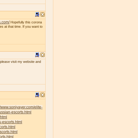
a.com/
Hopefully this corona
s at that time. If you want to
, please visit my website and
//www.soniyayer.com/elite-
ussian-escorts.html
.html
s-escorts.html
corts.html
scorts.html
rts.html