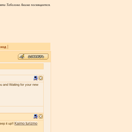
яти Таболова Акима посвящается.
|
ход
ou and Waiting for your new
Kaimo turizmo
eep it up!!