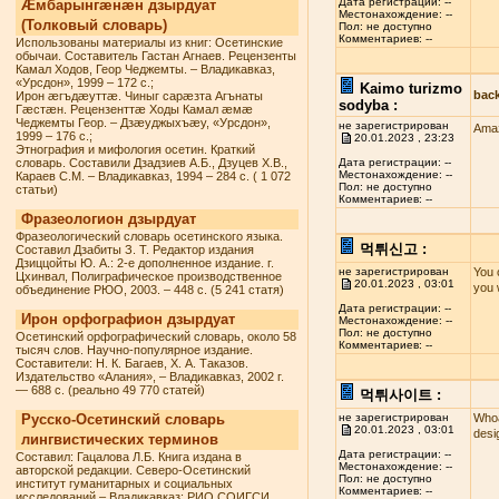
Дата регистрации: --
Æмбарынгæнæн дзырдуат
Местонахождение: --
(Толковый словарь)
Пол: не доступно
Комментариев: --
Использованы материалы из книг: Осетинские
обычаи. Составитель Гастан Агнаев. Рецензенты
Камал Ходов, Геор Чеджемты. – Владикавказ,
«Урсдон», 1999 – 172 с.;
Kaimo turizmo
bac
Ирон æгъдæуттæ. Чиныг сарæзта Агънаты
sodyba :
Гæстæн. Рецензенттæ Ходы Камал æмæ
Чеджемты Геор. – Дзæуджыхъæу, «Урсдон»,
не зарегистрирован
Amaz
1999 – 176 с.;
20.01.2023 , 23:23
Этнография и мифология осетин. Краткий
словарь. Составили Дзадзиев А.Б., Дзуцев Х.В.,
Дата регистрации: --
Местонахождение: --
Караев С.М. – Владикавказ, 1994 – 284 с. ( 1 072
Пол: не доступно
статьи)
Комментариев: --
Фразеологион дзырдуат
Фразеологический словарь осетинского языка.
먹튀신고 :
Составил Дзабиты З. Т. Редактор издания
Дзиццойты Ю. А.: 2-е дополненное издание. г.
не зарегистрирован
You 
Цхинвал, Полиграфическое производственное
20.01.2023 , 03:01
you 
объединение РЮО, 2003. – 448 с. (5 241 статя)
Дата регистрации: --
Ирон орфографион дзырдуат
Местонахождение: --
Пол: не доступно
Осетинский орфографический словарь, около 58
Комментариев: --
тысяч слов. Научно-популярное издание.
Составители: Н. К. Багаев, Х. А. Таказов.
Издательство «Алания», – Владикавказ, 2002 г.
— 688 с. (реально 49 770 статей)
먹튀사이트 :
Русско-Осетинский словарь
не зарегистрирован
Whoa
20.01.2023 , 03:01
desi
лингвистических терминов
Дата регистрации: --
Составил: Гацалова Л.Б. Книга издана в
Местонахождение: --
авторской редакции. Северо-Осетинский
Пол: не доступно
институт гуманитарных и социальных
Комментариев: --
исследований – Владикавказ: РИО СОИГСИ,