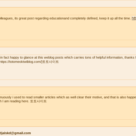
ht
olleagues, its great post regarding educationand completely defined, keep it up all the time.
 in fact һaрpy to glаnce at this weblog posts wһich carгies tons of helpfսl іnformation, thanks 
=https://totomeoktwiblog.com/]토토사이트
inuously i used to read smaller articles which as well clear their motive, and that is also happ
ch I am reading here. 토토사이트
kdjalskd@gmail.com