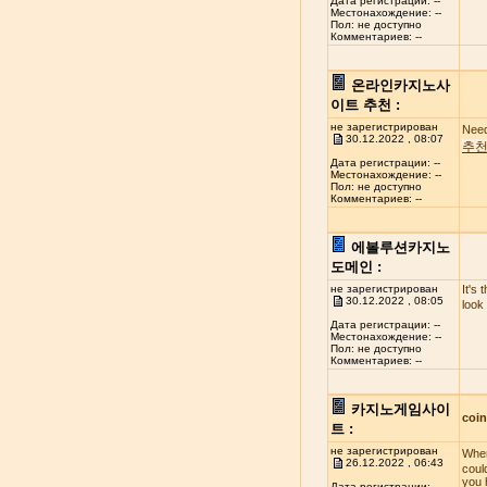
Дата регистрации: --
Местонахождение: --
Пол: не доступно
Комментариев: --
온라인카지노사
이트 추천 :
не зарегистрирован
Need
30.12.2022 , 08:07
추
Дата регистрации: --
Местонахождение: --
Пол: не доступно
Комментариев: --
에볼루션카지노
도메인 :
не зарегистрирован
It's 
30.12.2022 , 08:05
look
Дата регистрации: --
Местонахождение: --
Пол: не доступно
Комментариев: --
카지노게임사이
coi
트 :
не зарегистрирован
When
26.12.2022 , 06:43
coul
you 
Дата регистрации: --