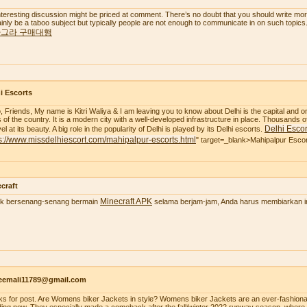
nteresting discussion might be priced at comment. There’s no doubt that you should write more a
ainly be a taboo subject but typically people are not enough to communicate in on such topics
그라 구매대행
i Escorts
o, Friends, My name is Kitri Waliya & I am leaving you to know about Delhi is the capital and o
es of the country. It is a modern city with a well-developed infrastructure in place. Thousands of
Delhi Escor
l at its beauty. A big role in the popularity of Delhi is played by its Delhi escorts.
s://www.missdelhiescort.com/mahipalpur-escorts.html
" target=_blank>Mahipalpur Esco
craft
Minecraft APK
k bersenang-senang bermain
selama berjam-jam, Anda harus membiarkan ima
aeemali11789@gmail.com
ks for post. Are Womens biker Jackets in style? Womens biker Jackets are an ever-fashionab