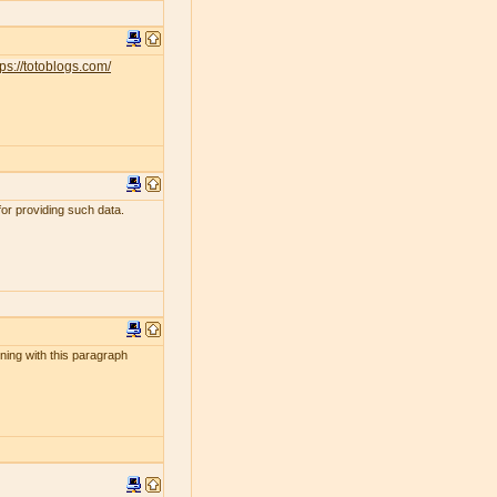
tps://totoblogs.com/
for providing such data.
ening with this paragraph