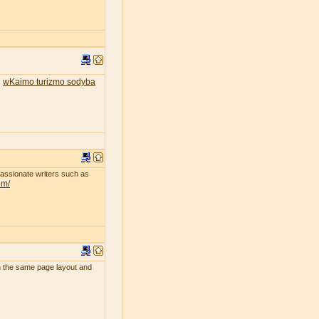
wKaimo turizmo sodyba
.
passionate writers such as
om/
uch the same page layout and