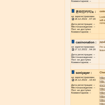
Комментариев: --
온라인카지노 :
coi
не зарегистрирован
Look
18.12.2022 , 07:16
will
reme
Дата регистрации: --
Местонахождение: --
Пол: не доступно
Комментариев: --
casinonation :
jsj
не зарегистрирован
I'm 
17.12.2022 , 04:16
leav
Дата регистрации: --
Местонахождение: --
Пол: не доступно
Комментариев: --
soniyayer :
Chen
не зарегистрирован
http
16.12.2022 , 10:43
htt
esco
Дата регистрации: --
Местонахождение: --
http
Пол: не доступно
http
Комментариев: --
http
http
http