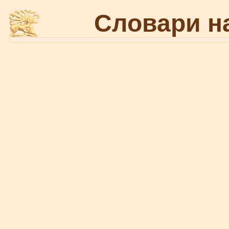
Словари н