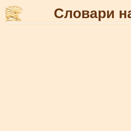
Словари н