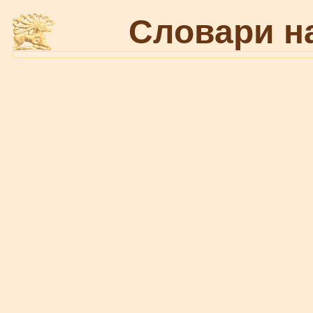
Словари н