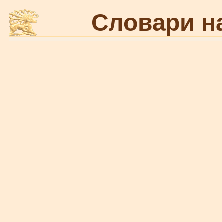
Словари н