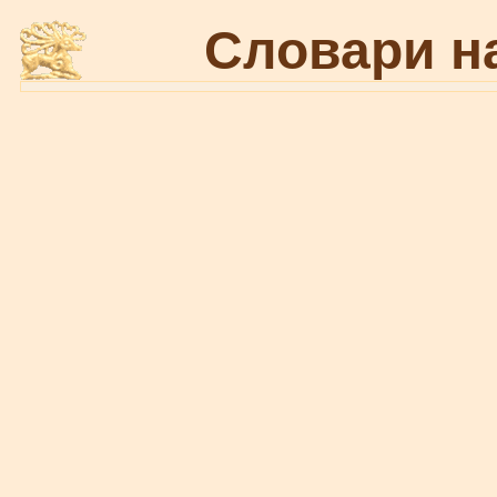
Словари н