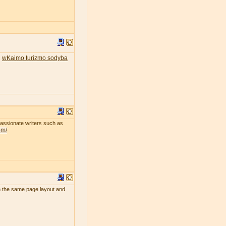
wKaimo turizmo sodyba
.
passionate writers such as
om/
uch the same page layout and