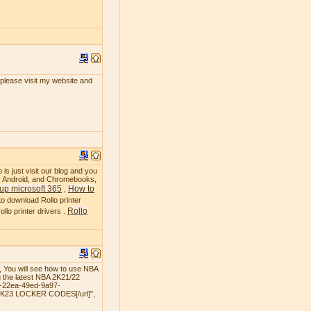
, please visit my website and
 is just visit our blog and you
OS, Android, and Chromebooks,
up microsoft 365
How to
,
to download Rollo printer
Rollo
llo printer drivers .
 You will see how to use NBA
 the latest NBA 2K21/22
3-22ea-49ed-9a97-
 2K23 LOCKER CODES[/url]",