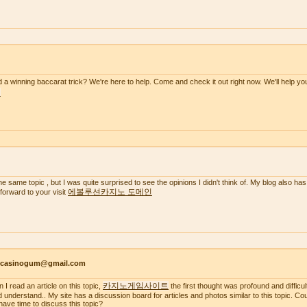
 a winning baccarat trick? We're here to help. Come and check it out right now. We'll help y
천
the same topic , but I was quite surprised to see the opinions I didn't think of. My blog also has
에볼루션카지노 도메인
 forward to your visit
ncasinogum@gmail.com
카지노게임사이트
 I read an article on this topic,
the first thought was profound and difficul
d understand.. My site has a discussion board for articles and photos similar to this topic. C
have time to discuss this topic?