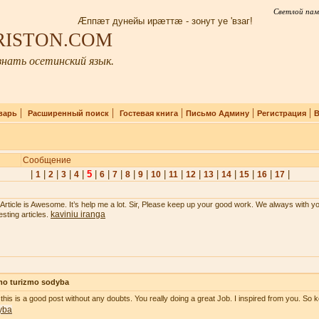
Светлой пам
Æппæт дунейы ирæттæ - зонут уе 'взаг!
IRISTON.COM
нать осетинский язык.
|
|
|
|
|
варь
Расширенный поиск
Гостевая книга
Письмо Админу
Регистрация
В
Сообщение
|
|
|
|
|
5
|
|
|
|
|
|
|
|
|
|
|
|
|
1
2
3
4
6
7
8
9
10
11
12
13
14
15
16
17
 Article is Awesome. It’s help me a lot. Sir, Please keep up your good work. We always with y
kaviniu iranga
esting articles.
mo turizmo sodyba
 this is a good post without any doubts. You really doing a great Job. I inspired from you. So k
yba