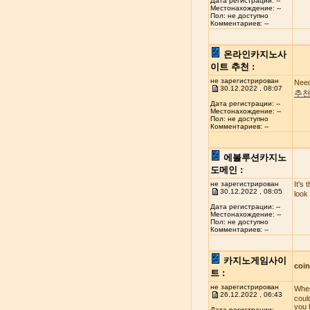
Дата регистрации: --
Местонахождение: --
Пол: не доступно
Комментариев: --
온라인카지노사
이트 추천 :
не зарегистрирован
Need
30.12.2022 , 08:07
추
Дата регистрации: --
Местонахождение: --
Пол: не доступно
Комментариев: --
에볼루션카지노
도메인 :
не зарегистрирован
It's 
30.12.2022 , 08:05
look
Дата регистрации: --
Местонахождение: --
Пол: не доступно
Комментариев: --
카지노게임사이
coi
트 :
не зарегистрирован
When
26.12.2022 , 06:43
coul
you 
Дата регистрации: --