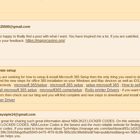
s225500@gmail.com
so happy to finally find a post with what I want. You have inspired me a lot. If you are satisfied
https://majorcasino.org/
e your feedback.
vate setup
ou are seeking for how to setup & install Microsoft 365 Setup then the only thing you need to do
 find the new steps for office 365 installation on your Windows and Mac devices as well as i
microsoft 365/setup
microsoft 365 setup
setup microsoft 365
How to set
ectively .
,
,
,
all microsoft 365 setup
microsoft365.come/setup
Rollo printer Drivers
,
.
- if you want 
ers then check out our blog and you wlll find complete and new steps to download and install ro
ter Driver
leysiple14@gmail.com
el great for sharing such great information about NBA 2K23 LOCKER CODES. On this website,
 LOCKER CODES. NBA Locker Codes is the fastest and the most reliable website for finding
er codes. If you want to know more about "[url=https://manage.wix.com/dashboard/81c1d16
39fc3342/blog/d5a05943-b475-4f79-8c86-905cb5c98eb8/edit?tab=published&lang=en NBA
site helps you.