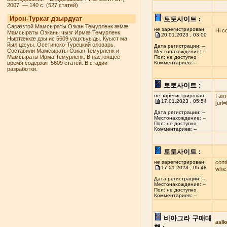
2007. — 140 с. (527 статей)
Ирон-Туркаг дзырдуат
토토사이트 :
Сарæзтой Мамсыраты Озкан Темурленк æмæ
не зарегистрирован
Hi c
Мамсыраты Озканы чызг Ирмæ Темурленк.
20.01.2023 , 03:00
Ныртæккæ дзы ис 5609 уацхъуыды. Куыст ма
йыл цæуы. Осетинско-Турецкий словарь.
Дата регистрации: --
Составили Мамсыраты Озкан Темурленк и
Местонахождение: --
Мамсыраты Ирма Темурленк. В настоящее
Пол: не доступно
время содержит 5609 статей. В стадии
Комментариев: --
разработки.
토토사이트 :
не зарегистрирован
I am
17.01.2023 , 05:54
[url
Дата регистрации: --
Местонахождение: --
Пол: не доступно
Комментариев: --
토토사이트 :
не зарегистрирован
cont
17.01.2023 , 05:48
whi
Дата регистрации: --
Местонахождение: --
Пол: не доступно
Комментариев: --
비아그라 구매대
asl