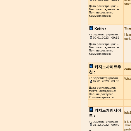
tren
one 
Дата регистрации: --
Местонахождение: --
Пол: не доступно
Комментариев: --
Keith :
Tha
не зарегистрирован
I le
09.01.2023 , 09:15
curi
Дата регистрации: --
Местонахождение: --
Пол: не доступно
Комментариев: --
카지노사이트추
coi
천 :
не зарегистрирован
What
07.01.2023 , 03:53
Дата регистрации: --
Местонахождение: --
Пол: не доступно
Комментариев: --
카지노게임사이
jsj
트 :
не зарегистрирован
It i
31.12.2022 , 09:49
Than
probl