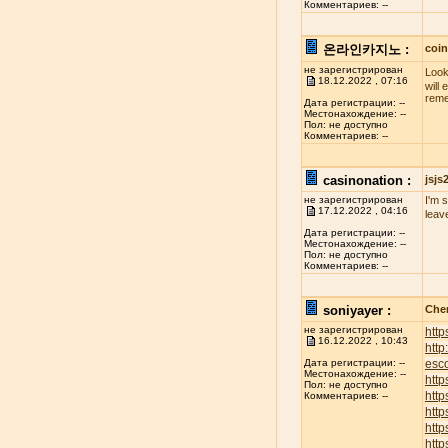
Комментариев: --
온라인카지노 :
coi
не зарегистрирован
Look
18.12.2022 , 07:16
will
reme
Дата регистрации: --
Местонахождение: --
Пол: не доступно
Комментариев: --
casinonation :
jsj
не зарегистрирован
I'm 
17.12.2022 , 04:16
leav
Дата регистрации: --
Местонахождение: --
Пол: не доступно
Комментариев: --
soniyayer :
Chen
не зарегистрирован
http
16.12.2022 , 10:43
htt
esco
Дата регистрации: --
Местонахождение: --
http
Пол: не доступно
http
Комментариев: --
http
http
http