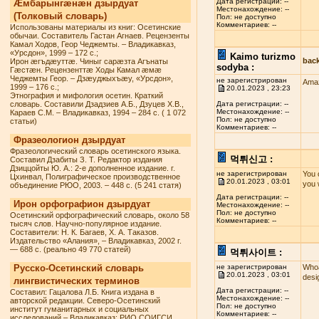
Дата регистрации: --
Æмбарынгæнæн дзырдуат
Местонахождение: --
(Толковый словарь)
Пол: не доступно
Комментариев: --
Использованы материалы из книг: Осетинские
обычаи. Составитель Гастан Агнаев. Рецензенты
Камал Ходов, Геор Чеджемты. – Владикавказ,
«Урсдон», 1999 – 172 с.;
Kaimo turizmo
bac
Ирон æгъдæуттæ. Чиныг сарæзта Агънаты
sodyba :
Гæстæн. Рецензенттæ Ходы Камал æмæ
Чеджемты Геор. – Дзæуджыхъæу, «Урсдон»,
не зарегистрирован
Amaz
1999 – 176 с.;
20.01.2023 , 23:23
Этнография и мифология осетин. Краткий
словарь. Составили Дзадзиев А.Б., Дзуцев Х.В.,
Дата регистрации: --
Местонахождение: --
Караев С.М. – Владикавказ, 1994 – 284 с. ( 1 072
Пол: не доступно
статьи)
Комментариев: --
Фразеологион дзырдуат
Фразеологический словарь осетинского языка.
먹튀신고 :
Составил Дзабиты З. Т. Редактор издания
Дзиццойты Ю. А.: 2-е дополненное издание. г.
не зарегистрирован
You 
Цхинвал, Полиграфическое производственное
20.01.2023 , 03:01
you 
объединение РЮО, 2003. – 448 с. (5 241 статя)
Дата регистрации: --
Ирон орфографион дзырдуат
Местонахождение: --
Пол: не доступно
Осетинский орфографический словарь, около 58
Комментариев: --
тысяч слов. Научно-популярное издание.
Составители: Н. К. Багаев, Х. А. Таказов.
Издательство «Алания», – Владикавказ, 2002 г.
— 688 с. (реально 49 770 статей)
먹튀사이트 :
Русско-Осетинский словарь
не зарегистрирован
Whoa
20.01.2023 , 03:01
desi
лингвистических терминов
Дата регистрации: --
Составил: Гацалова Л.Б. Книга издана в
Местонахождение: --
авторской редакции. Северо-Осетинский
Пол: не доступно
институт гуманитарных и социальных
Комментариев: --
исследований – Владикавказ: РИО СОИГСИ,