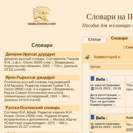
Словари на 
www.iriston.com
Пособие для желающих з
Словари
Статьи
Словари
|
Сло
Дигорон-Уруссаг дзурдуат
Комментарий к:
Дигорско-русский словарь. Составитель Таказов
Ф.М., к.ф.н.: Около 30000 слов. г. Владикавказ,
Издательство «Алания», 2003. – 734 с. (реально
Автор
23 111 статей)
Ирон-Уырыссаг дзырдуат
Belle :
Осетинско-русский словарь под редакцией
не зарегистрирован
This
А.М.Касаева, Редактор издания Гуриев Т.А.:
20.01.2023 , 23:26
Около 28000 слов. 4-е издание. г.Владикавказ,
inter
Изд-во Северо-Осетинского института
Дата регистрации: --
гуманитарных исследований, 1993. – 384 с.
Местонахождение: --
(реально 23 014 статей)
Пол: не доступно
Комментариев: --
Русско-Осетинский словарь
Составил В.И. Абаев. Редактор издания М.И.
Исаев: Около 25000 слов. Издание второе,
Belle :
Kai
исправленное и дополненное. г. Москва, Изд-во
«Советская энциклопедия», 1970. – 584 с.
не зарегистрирован
Yes,
(реально 25 227 статьи)
20.01.2023 , 23:24
sod