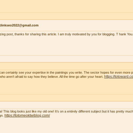
klinkseo2022@gmail.com
ing post, thanks for sharing this article. I am truly motivated by you for blogging. T hank You
can certainly see your expertise in the paintings you write. The sector hopes for even more 
https://totoward.c
who aren’t afraid to say how they believe. All the time go after your heart.
! This blog looks just like my old one! It’s on a entirely different subject but it has pretty m
https://totomeoktwiblog.com/
gn.