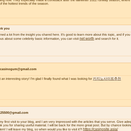
ding now. They especially made a comeback after the fall/winter 2022 runway season, wher
of the hottest trends of the season.
nk you
arned a lot from the insight you shared here. It's good to learn more about this topic, and if y
net worth
ous about some celebrity basic information, you can visit
and search for it.
ncasinogum@gmail.com
카지노사이트추천
 an interesting story! I'm glad I finally found what I was looking for
s225500@gmail.com
s my first visit to your blog, and I am very impressed with the articles that you serve. Give a
k you for sharing useful material. I will be back for the more great post. But by chance looki
https://casinosite.asia/
em! I will leave my blog, so when would you like to visit it?!