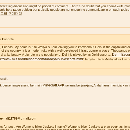
nteresting discussion might be priced at comment. There’s no doubt that you should write more a
ainly be a taboo subject but typically people are not enough to communicate in on such topics
그라 구매대행
i Escorts
o, Friends, My name is Kitri Waliya & I am leaving you to know about Delhi is the capital and o
es of the country. It is a modern city with a well-developed infrastructure in place. Thousands of
Delhi Escor
l at its beauty. A big role in the popularity of Delhi is played by its Delhi escorts.
s://www.missdelhiescort.com/mahipalpur-escorts.html
" target=_blank>Mahipalpur Esco
craft
Minecraft APK
k bersenang-senang bermain
selama berjam-jam, Anda harus membiarkan ima
aeemali11789@gmail.com
ks for post. Are Womens biker Jackets in style? Womens biker Jackets are an ever-fashionab