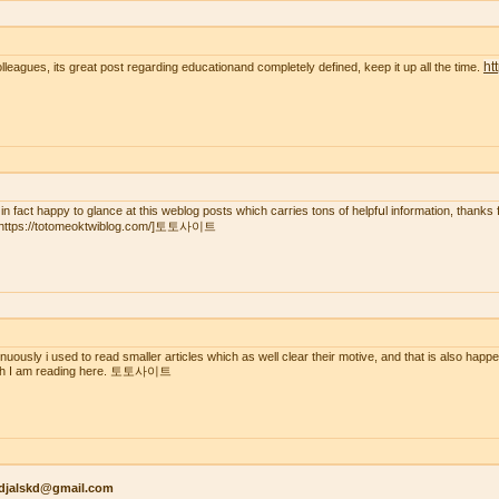
ht
olleagues, its great post regarding educationand completely defined, keep it up all the time.
 in fact һaрpy to glаnce at this weblog posts wһich carгies tons of helpfսl іnformation, thanks 
=https://totomeoktwiblog.com/]토토사이트
inuously i used to read smaller articles which as well clear their motive, and that is also happ
ch I am reading here. 토토사이트
kdjalskd@gmail.com