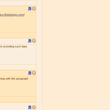
tps://totoblogs.com/
for providing such data.
ening with this paragraph