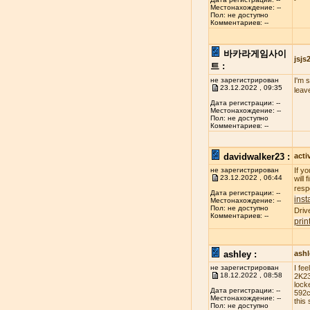
Местонахождение: --
Пол: не доступно
Комментариев: --
바카라게임사이
jsj
트 :
не зарегистрирован
I'm 
23.12.2022 , 09:35
leav
Дата регистрации: --
Местонахождение: --
Пол: не доступно
Комментариев: --
davidwalker23 :
acti
не зарегистрирован
If y
23.12.2022 , 06:44
will
resp
Дата регистрации: --
inst
Местонахождение: --
Пол: не доступно
Driv
Комментариев: --
prin
ashley :
ash
не зарегистрирован
I fe
18.12.2022 , 08:58
2K23
lock
Дата регистрации: --
592c
Местонахождение: --
this 
Пол: не доступно