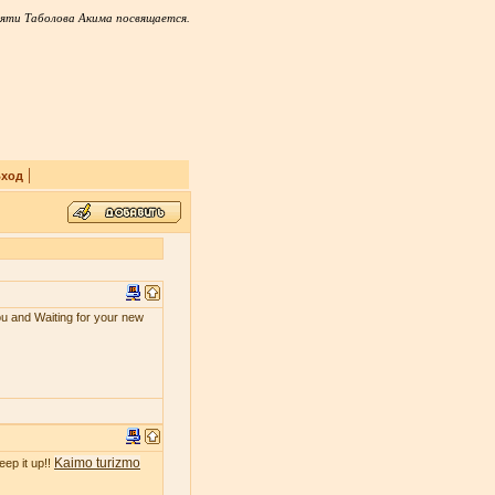
яти Таболова Акима посвящается.
|
ход
ou and Waiting for your new
Kaimo turizmo
eep it up!!