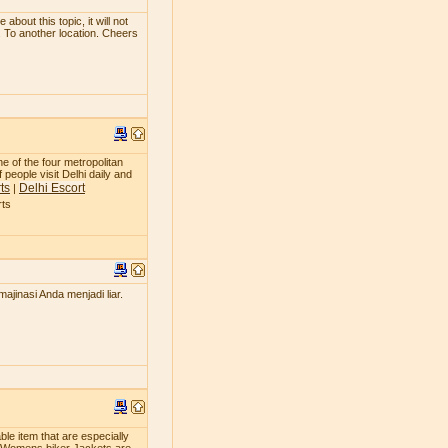
bout this topic, it will not
. To another location. Cheers
ne of the four metropolitan
 people visit Delhi daily and
ts
Delhi Escort
|
rts
jinasi Anda menjadi liar.
le item that are especially