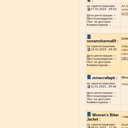
행 :
не зарегистрирован
An i
17.01.2023 , 05:03
cert
비아
Дата регистрации: --
Местонахождение: --
Пол: не доступно
Комментариев: --
Delh
sonamsharma69 :
не зарегистрирован
Hell
14.01.2023 , 06:39
citi
marve
Дата регистрации: --
http
Местонахождение: --
Пол: не доступно
Комментариев: --
minecraftapk :
Mine
не зарегистрирован
Untu
11.01.2023 , 05:48
Дата регистрации: --
Местонахождение: --
Пол: не доступно
Комментариев: --
Women's Biker
: n
Jacket :
не зарегистрирован
than
09.01.2023 , 12:26