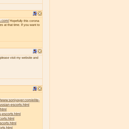
a.com/
Hopefully this corona
s at that time. If you want to
, please visit my website and
//www.soniyayer.com/elite-
ussian-escorts.html
.html
s-escorts.html
corts.html
scorts.html
rts.html