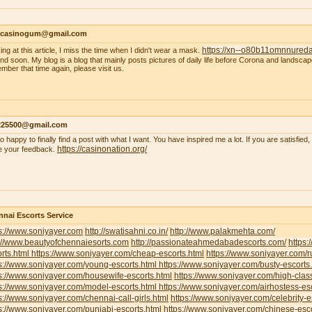
ncasinogum@gmail.com
https://xn--o80b11omnnured
ing at this article, I miss the time when I didn't wear a mask.
 end soon. My blog is a blog that mainly posts pictures of daily life before Corona and landscape
mber that time again, please visit us.
s225500@gmail.com
so happy to finally find a post with what I want. You have inspired me a lot. If you are satisfied
https://casinonation.org/
e your feedback.
nai Escorts Service
s://www.soniyayer.com
http://swatisahni.co.in/
http://www.palakmehta.com/
p://www.beautyofchennaiesorts.com
http://passionateahmedabadescorts.com/
https:
rts.html
https://www.soniyayer.com/cheap-escorts.html
https://www.soniyayer.com/r
s://www.soniyayer.com/young-escorts.html
https://www.soniyayer.com/busty-escorts
s://www.soniyayer.com/housewife-escorts.html
https://www.soniyayer.com/high-clas
s://www.soniyayer.com/model-escorts.html
https://www.soniyayer.com/airhostess-es
s://www.soniyayer.com/chennai-call-girls.html
https://www.soniyayer.com/celebrity-e
s://www.soniyayer.com/punjabi-escorts.html
https://www.soniyayer.com/chinese-esco