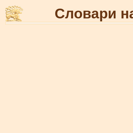
Словари н