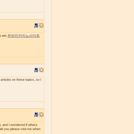
온라인카지노사이트
ou win
 articles on these topics, so I
t, and I wondered if others
ould you please visit me when