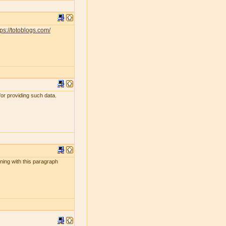
tps://totoblogs.com/
for providing such data.
ening with this paragraph