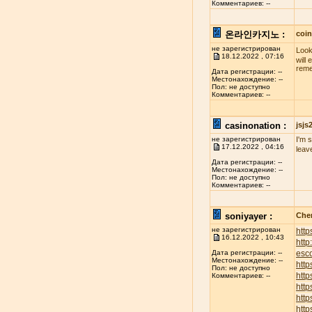
Комментариев: --
온라인카지노 :
coi
не зарегистрирован
Look
18.12.2022 , 07:16
will
reme
Дата регистрации: --
Местонахождение: --
Пол: не доступно
Комментариев: --
casinonation :
jsj
не зарегистрирован
I'm 
17.12.2022 , 04:16
leav
Дата регистрации: --
Местонахождение: --
Пол: не доступно
Комментариев: --
soniyayer :
Chen
не зарегистрирован
http
16.12.2022 , 10:43
htt
esco
Дата регистрации: --
Местонахождение: --
http
Пол: не доступно
http
Комментариев: --
http
http
http