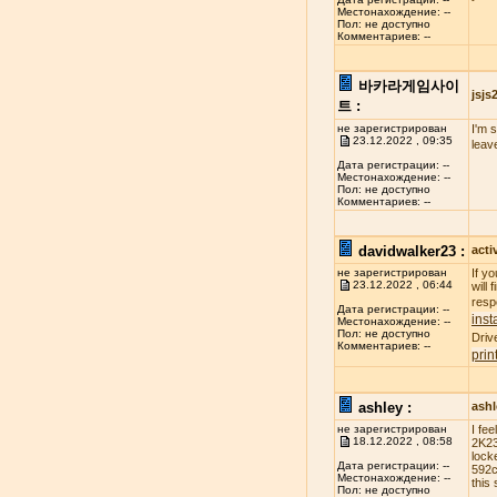
Местонахождение: --
Пол: не доступно
Комментариев: --
바카라게임사이
jsj
트 :
не зарегистрирован
I'm 
23.12.2022 , 09:35
leav
Дата регистрации: --
Местонахождение: --
Пол: не доступно
Комментариев: --
davidwalker23 :
acti
не зарегистрирован
If y
23.12.2022 , 06:44
will
resp
Дата регистрации: --
inst
Местонахождение: --
Пол: не доступно
Driv
Комментариев: --
prin
ashley :
ash
не зарегистрирован
I fe
18.12.2022 , 08:58
2K23
lock
Дата регистрации: --
592c
Местонахождение: --
this 
Пол: не доступно