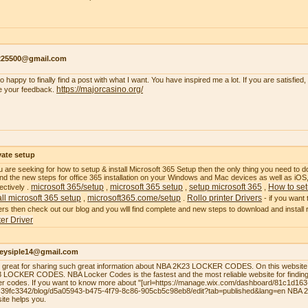
s225500@gmail.com
so happy to finally find a post with what I want. You have inspired me a lot. If you are satisfied
https://majorcasino.org/
e your feedback.
vate setup
ou are seeking for how to setup & install Microsoft 365 Setup then the only thing you need to do
 find the new steps for office 365 installation on your Windows and Mac devices as well as i
microsoft 365/setup
microsoft 365 setup
setup microsoft 365
How to set
ectively .
,
,
,
all microsoft 365 setup
microsoft365.come/setup
Rollo printer Drivers
,
.
- if you want 
ers then check out our blog and you wlll find complete and new steps to download and install ro
ter Driver
leysiple14@gmail.com
el great for sharing such great information about NBA 2K23 LOCKER CODES. On this website,
 LOCKER CODES. NBA Locker Codes is the fastest and the most reliable website for finding
er codes. If you want to know more about "[url=https://manage.wix.com/dashboard/81c1d16
39fc3342/blog/d5a05943-b475-4f79-8c86-905cb5c98eb8/edit?tab=published&lang=en NBA
site helps you.