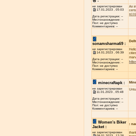
행 :
не зарегистрирован
An i
17.01.2023 , 05:03
cert
비아
Дата регистрации: --
Местонахождение: --
Пол: не доступно
Комментариев: --
Delh
sonamsharma69 :
не зарегистрирован
Hell
14.01.2023 , 06:39
citi
marve
Дата регистрации: --
http
Местонахождение: --
Пол: не доступно
Комментариев: --
minecraftapk :
Mine
не зарегистрирован
Untu
11.01.2023 , 05:48
Дата регистрации: --
Местонахождение: --
Пол: не доступно
Комментариев: --
Women's Biker
: n
Jacket :
не зарегистрирован
than
09.01.2023 , 12:26