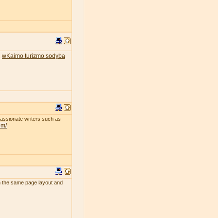
wKaimo turizmo sodyba
.
passionate writers such as
om/
uch the same page layout and