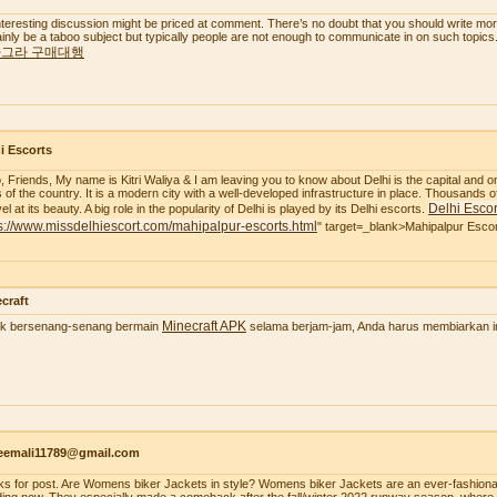
nteresting discussion might be priced at comment. There’s no doubt that you should write more a
ainly be a taboo subject but typically people are not enough to communicate in on such topics
그라 구매대행
i Escorts
o, Friends, My name is Kitri Waliya & I am leaving you to know about Delhi is the capital and o
es of the country. It is a modern city with a well-developed infrastructure in place. Thousands of
Delhi Escor
l at its beauty. A big role in the popularity of Delhi is played by its Delhi escorts.
s://www.missdelhiescort.com/mahipalpur-escorts.html
" target=_blank>Mahipalpur Esco
craft
Minecraft APK
k bersenang-senang bermain
selama berjam-jam, Anda harus membiarkan ima
aeemali11789@gmail.com
ks for post. Are Womens biker Jackets in style? Womens biker Jackets are an ever-fashionab