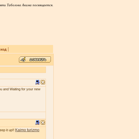
яти Таболова Акима посвящается.
|
ход
ou and Waiting for your new
Kaimo turizmo
eep it up!!