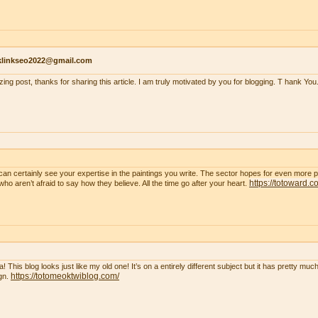
klinkseo2022@gmail.com
ing post, thanks for sharing this article. I am truly motivated by you for blogging. T hank You
can certainly see your expertise in the paintings you write. The sector hopes for even more 
https://totoward.c
who aren’t afraid to say how they believe. All the time go after your heart.
! This blog looks just like my old one! It’s on a entirely different subject but it has pretty m
https://totomeoktwiblog.com/
gn.