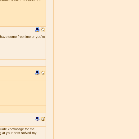
e Womens biker Jackets are
ou have some free time or you're
dequate knowledge for me.
ng at your post solved my