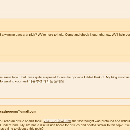
 a winning baccarat trick? We're here to help. Come and check it out right now. We'll help y
천
the same topic , but I was quite surprised to see the opinions I didn't think of. My blog also has
에볼루션카지노 도메인
 forward to your visit
ncasinogum@gmail.com
카지노게임사이트
 I read an article on this topic,
the first thought was profound and difficul
d understand.. My site has a discussion board for articles and photos similar to this topic. C
have time to discuss this topic?