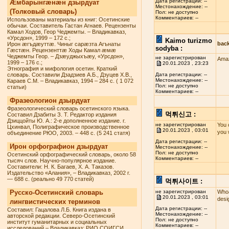
Дата регистрации: --
Æмбарынгæнæн дзырдуат
Местонахождение: --
(Толковый словарь)
Пол: не доступно
Комментариев: --
Использованы материалы из книг: Осетинские
обычаи. Составитель Гастан Агнаев. Рецензенты
Камал Ходов, Геор Чеджемты. – Владикавказ,
«Урсдон», 1999 – 172 с.;
Kaimo turizmo
bac
Ирон æгъдæуттæ. Чиныг сарæзта Агънаты
sodyba :
Гæстæн. Рецензенттæ Ходы Камал æмæ
Чеджемты Геор. – Дзæуджыхъæу, «Урсдон»,
не зарегистрирован
Amaz
1999 – 176 с.;
20.01.2023 , 23:23
Этнография и мифология осетин. Краткий
словарь. Составили Дзадзиев А.Б., Дзуцев Х.В.,
Дата регистрации: --
Местонахождение: --
Караев С.М. – Владикавказ, 1994 – 284 с. ( 1 072
Пол: не доступно
статьи)
Комментариев: --
Фразеологион дзырдуат
Фразеологический словарь осетинского языка.
먹튀신고 :
Составил Дзабиты З. Т. Редактор издания
Дзиццойты Ю. А.: 2-е дополненное издание. г.
не зарегистрирован
You 
Цхинвал, Полиграфическое производственное
20.01.2023 , 03:01
you 
объединение РЮО, 2003. – 448 с. (5 241 статя)
Дата регистрации: --
Ирон орфографион дзырдуат
Местонахождение: --
Пол: не доступно
Осетинский орфографический словарь, около 58
Комментариев: --
тысяч слов. Научно-популярное издание.
Составители: Н. К. Багаев, Х. А. Таказов.
Издательство «Алания», – Владикавказ, 2002 г.
— 688 с. (реально 49 770 статей)
먹튀사이트 :
Русско-Осетинский словарь
не зарегистрирован
Whoa
20.01.2023 , 03:01
desi
лингвистических терминов
Дата регистрации: --
Составил: Гацалова Л.Б. Книга издана в
Местонахождение: --
авторской редакции. Северо-Осетинский
Пол: не доступно
институт гуманитарных и социальных
Комментариев: --
исследований – Владикавказ: РИО СОИГСИ,