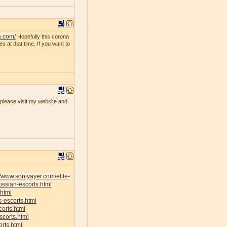
a.com/
Hopefully this corona
s at that time. If you want to
, please visit my website and
//www.soniyayer.com/elite-
ussian-escorts.html
.html
s-escorts.html
corts.html
scorts.html
rts.html