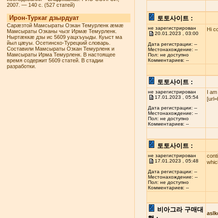
2007. — 140 с. (527 статей)
Ирон-Туркаг дзырдуат
토토사이트 :
Сарæзтой Мамсыраты Озкан Темурленк æмæ
не зарегистрирован
Hi c
Мамсыраты Озканы чызг Ирмæ Темурленк.
20.01.2023 , 03:00
Ныртæккæ дзы ис 5609 уацхъуыды. Куыст ма
йыл цæуы. Осетинско-Турецкий словарь.
Дата регистрации: --
Составили Мамсыраты Озкан Темурленк и
Местонахождение: --
Мамсыраты Ирма Темурленк. В настоящее
Пол: не доступно
время содержит 5609 статей. В стадии
Комментариев: --
разработки.
토토사이트 :
не зарегистрирован
I am
17.01.2023 , 05:54
[url
Дата регистрации: --
Местонахождение: --
Пол: не доступно
Комментариев: --
토토사이트 :
не зарегистрирован
cont
17.01.2023 , 05:48
whi
Дата регистрации: --
Местонахождение: --
Пол: не доступно
Комментариев: --
비아그라 구매대
asl