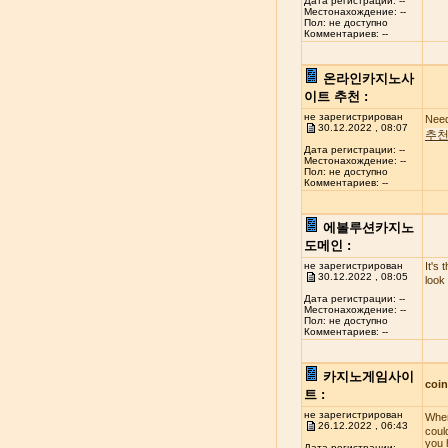
Дата регистрации: --
Местонахождение: --
Пол: не доступно
Комментариев: --
온라인카지노사
이트 추천 :
не зарегистрирован
Need
30.12.2022 , 08:07
추
Дата регистрации: --
Местонахождение: --
Пол: не доступно
Комментариев: --
에볼루션카지노
도메인 :
не зарегистрирован
It's 
30.12.2022 , 08:05
look
Дата регистрации: --
Местонахождение: --
Пол: не доступно
Комментариев: --
카지노게임사이
coi
트 :
не зарегистрирован
When
26.12.2022 , 06:43
coul
you 
Дата регистрации: --