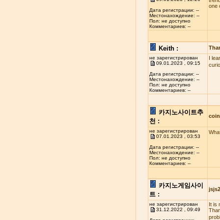
tren
one 
Дата регистрации: --
Местонахождение: --
Пол: не доступно
Комментариев: --
Keith :
Tha
не зарегистрирован
I le
09.01.2023 , 09:15
curi
Дата регистрации: --
Местонахождение: --
Пол: не доступно
Комментариев: --
카지노사이트추
coi
천 :
не зарегистрирован
What
07.01.2023 , 03:53
Дата регистрации: --
Местонахождение: --
Пол: не доступно
Комментариев: --
카지노게임사이
jsj
트 :
не зарегистрирован
It i
31.12.2022 , 09:49
Than
probl