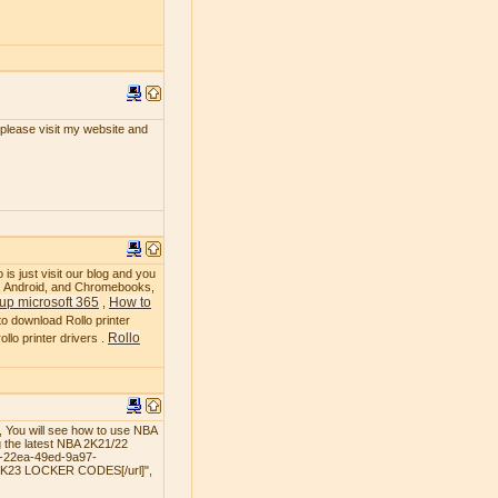
, please visit my website and
 is just visit our blog and you
OS, Android, and Chromebooks,
up microsoft 365
How to
,
to download Rollo printer
Rollo
llo printer drivers .
 You will see how to use NBA
 the latest NBA 2K21/22
3-22ea-49ed-9a97-
 2K23 LOCKER CODES[/url]",