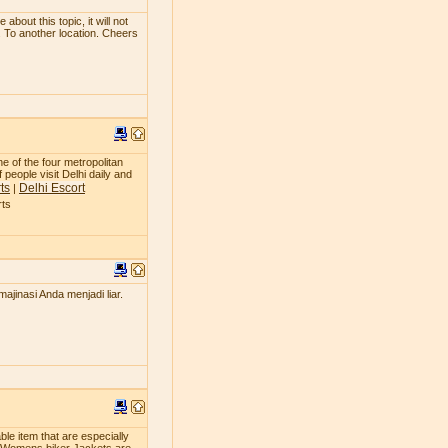
bout this topic, it will not
. To another location. Cheers
ne of the four metropolitan
 people visit Delhi daily and
ts
Delhi Escort
|
rts
jinasi Anda menjadi liar.
le item that are especially