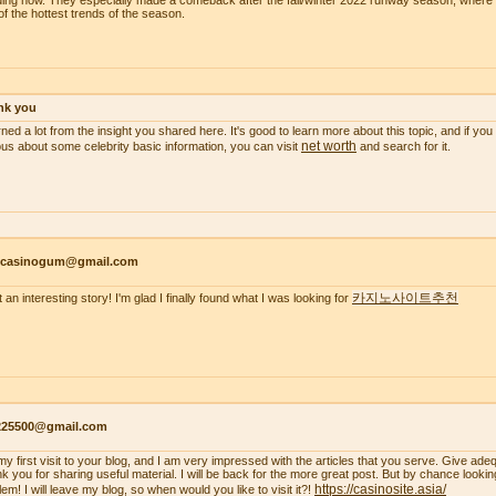
ding now. They especially made a comeback after the fall/winter 2022 runway season, wher
of the hottest trends of the season.
nk you
arned a lot from the insight you shared here. It's good to learn more about this topic, and if y
net worth
ous about some celebrity basic information, you can visit
and search for it.
ncasinogum@gmail.com
카지노사이트추천
 an interesting story! I'm glad I finally found what I was looking for
s225500@gmail.com
s my first visit to your blog, and I am very impressed with the articles that you serve. Give a
k you for sharing useful material. I will be back for the more great post. But by chance looki
https://casinosite.asia/
em! I will leave my blog, so when would you like to visit it?!