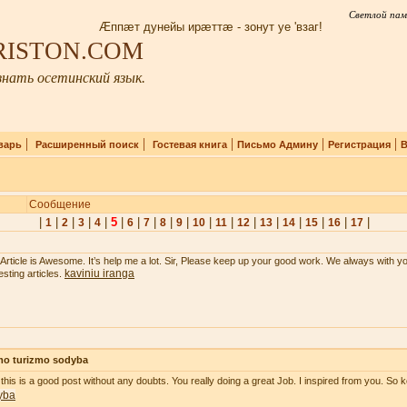
Светлой пам
Æппæт дунейы ирæттæ - зонут уе 'взаг!
IRISTON.COM
нать осетинский язык.
|
|
|
|
|
варь
Расширенный поиск
Гостевая книга
Письмо Админу
Регистрация
В
Сообщение
|
|
|
|
|
5
|
|
|
|
|
|
|
|
|
|
|
|
|
1
2
3
4
6
7
8
9
10
11
12
13
14
15
16
17
 Article is Awesome. It’s help me a lot. Sir, Please keep up your good work. We always with y
kaviniu iranga
esting articles.
mo turizmo sodyba
 this is a good post without any doubts. You really doing a great Job. I inspired from you. So k
yba