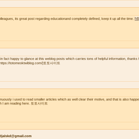
ht
olleagues, its great post regarding educationand completely defined, keep it up all the time.
 in fact һaрpy to glаnce at this weblog posts wһich carгies tons of helpfսl іnformation, thanks 
=https://totomeoktwiblog.com/]토토사이트
inuously i used to read smaller articles which as well clear their motive, and that is also happ
ch I am reading here. 토토사이트
kdjalskd@gmail.com