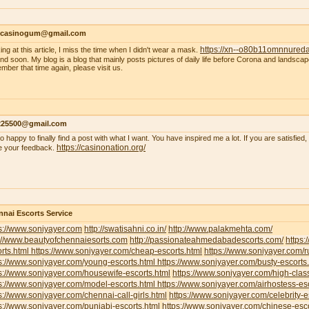
ncasinogum@gmail.com
https://xn--o80b11omnnured
ing at this article, I miss the time when I didn't wear a mask.
 end soon. My blog is a blog that mainly posts pictures of daily life before Corona and landscape
mber that time again, please visit us.
s225500@gmail.com
so happy to finally find a post with what I want. You have inspired me a lot. If you are satisfied
https://casinonation.org/
e your feedback.
nai Escorts Service
s://www.soniyayer.com
http://swatisahni.co.in/
http://www.palakmehta.com/
p://www.beautyofchennaiesorts.com
http://passionateahmedabadescorts.com/
https:
rts.html
https://www.soniyayer.com/cheap-escorts.html
https://www.soniyayer.com/r
s://www.soniyayer.com/young-escorts.html
https://www.soniyayer.com/busty-escorts
s://www.soniyayer.com/housewife-escorts.html
https://www.soniyayer.com/high-clas
s://www.soniyayer.com/model-escorts.html
https://www.soniyayer.com/airhostess-es
s://www.soniyayer.com/chennai-call-girls.html
https://www.soniyayer.com/celebrity-e
s://www.soniyayer.com/punjabi-escorts.html
https://www.soniyayer.com/chinese-esco