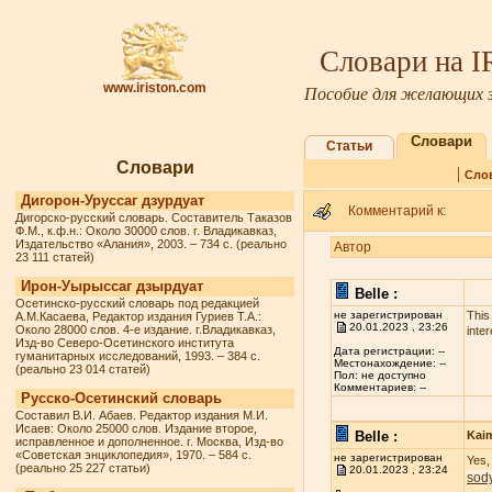
Словари на 
www.iriston.com
Пособие для желающих з
Словари
Статьи
Словари
|
Сло
Дигорон-Уруссаг дзурдуат
Комментарий к:
Дигорско-русский словарь. Составитель Таказов
Ф.М., к.ф.н.: Около 30000 слов. г. Владикавказ,
Издательство «Алания», 2003. – 734 с. (реально
Автор
23 111 статей)
Ирон-Уырыссаг дзырдуат
Belle :
Осетинско-русский словарь под редакцией
не зарегистрирован
This
А.М.Касаева, Редактор издания Гуриев Т.А.:
20.01.2023 , 23:26
Около 28000 слов. 4-е издание. г.Владикавказ,
inter
Изд-во Северо-Осетинского института
Дата регистрации: --
гуманитарных исследований, 1993. – 384 с.
Местонахождение: --
(реально 23 014 статей)
Пол: не доступно
Комментариев: --
Русско-Осетинский словарь
Составил В.И. Абаев. Редактор издания М.И.
Исаев: Около 25000 слов. Издание второе,
Belle :
Kai
исправленное и дополненное. г. Москва, Изд-во
«Советская энциклопедия», 1970. – 584 с.
не зарегистрирован
Yes,
(реально 25 227 статьи)
20.01.2023 , 23:24
sod