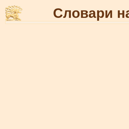
Словари н