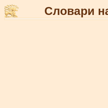
Словари н