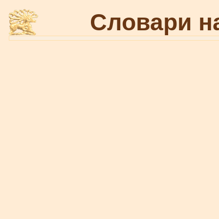
Словари н