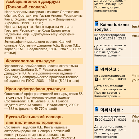
Дата регистрации: --
Æмбарынгæнæн дзырдуат
Местонахождение: --
(Толковый словарь)
Пол: не доступно
Комментариев: --
Использованы материалы из книг: Осетинские
обычаи. Составитель Гастан Агнаев. Рецензенты
Камал Ходов, Геор Чеджемты. – Владикавказ,
«Урсдон», 1999 – 172 с.;
Kaimo turizmo
bac
Ирон æгъдæуттæ. Чиныг сарæзта Агънаты
sodyba :
Гæстæн. Рецензенттæ Ходы Камал æмæ
Чеджемты Геор. – Дзæуджыхъæу, «Урсдон»,
не зарегистрирован
Amaz
1999 – 176 с.;
20.01.2023 , 23:23
Этнография и мифология осетин. Краткий
словарь. Составили Дзадзиев А.Б., Дзуцев Х.В.,
Дата регистрации: --
Местонахождение: --
Караев С.М. – Владикавказ, 1994 – 284 с. ( 1 072
Пол: не доступно
статьи)
Комментариев: --
Фразеологион дзырдуат
Фразеологический словарь осетинского языка.
먹튀신고 :
Составил Дзабиты З. Т. Редактор издания
Дзиццойты Ю. А.: 2-е дополненное издание. г.
не зарегистрирован
You 
Цхинвал, Полиграфическое производственное
20.01.2023 , 03:01
you 
объединение РЮО, 2003. – 448 с. (5 241 статя)
Дата регистрации: --
Ирон орфографион дзырдуат
Местонахождение: --
Пол: не доступно
Осетинский орфографический словарь, около 58
Комментариев: --
тысяч слов. Научно-популярное издание.
Составители: Н. К. Багаев, Х. А. Таказов.
Издательство «Алания», – Владикавказ, 2002 г.
— 688 с. (реально 49 770 статей)
먹튀사이트 :
Русско-Осетинский словарь
не зарегистрирован
Whoa
20.01.2023 , 03:01
desi
лингвистических терминов
Дата регистрации: --
Составил: Гацалова Л.Б. Книга издана в
Местонахождение: --
авторской редакции. Северо-Осетинский
Пол: не доступно
институт гуманитарных и социальных
Комментариев: --
исследований – Владикавказ: РИО СОИГСИ,