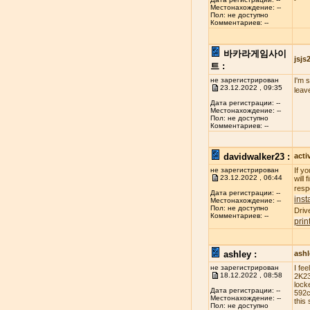
Местонахождение: --
Пол: не доступно
Комментариев: --
바카라게임사이
jsj
트 :
не зарегистрирован
I'm 
23.12.2022 , 09:35
leav
Дата регистрации: --
Местонахождение: --
Пол: не доступно
Комментариев: --
davidwalker23 :
acti
не зарегистрирован
If y
23.12.2022 , 06:44
will
resp
Дата регистрации: --
inst
Местонахождение: --
Пол: не доступно
Driv
Комментариев: --
prin
ashley :
ash
не зарегистрирован
I fe
18.12.2022 , 08:58
2K23
lock
Дата регистрации: --
592c
Местонахождение: --
this 
Пол: не доступно