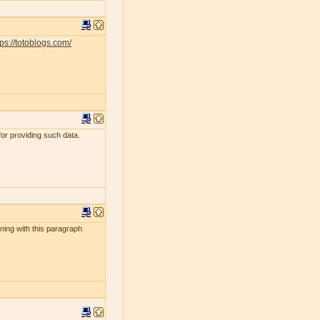
tps://totoblogs.com/
for providing such data.
ening with this paragraph