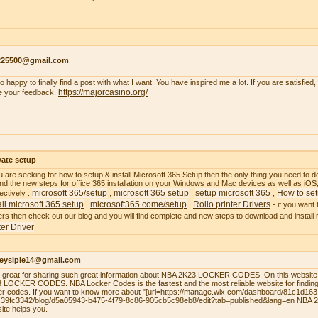
s225500@gmail.com
so happy to finally find a post with what I want. You have inspired me a lot. If you are satisfied
https://majorcasino.org/
e your feedback.
vate setup
ou are seeking for how to setup & install Microsoft 365 Setup then the only thing you need to do
 find the new steps for office 365 installation on your Windows and Mac devices as well as i
microsoft 365/setup
microsoft 365 setup
setup microsoft 365
How to set
ectively .
,
,
,
all microsoft 365 setup
microsoft365.come/setup
Rollo printer Drivers
,
.
- if you want 
ers then check out our blog and you wlll find complete and new steps to download and install ro
ter Driver
leysiple14@gmail.com
el great for sharing such great information about NBA 2K23 LOCKER CODES. On this website,
 LOCKER CODES. NBA Locker Codes is the fastest and the most reliable website for finding
er codes. If you want to know more about "[url=https://manage.wix.com/dashboard/81c1d16
39fc3342/blog/d5a05943-b475-4f79-8c86-905cb5c98eb8/edit?tab=published&lang=en NBA
site helps you.