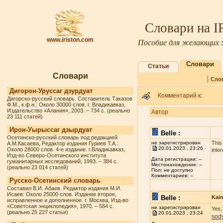
Словари на 
www.iriston.com
Пособие для желающих з
Словари
Статьи
Словари
|
Сло
Дигорон-Уруссаг дзурдуат
Комментарий к:
Дигорско-русский словарь. Составитель Таказов
Ф.М., к.ф.н.: Около 30000 слов. г. Владикавказ,
Издательство «Алания», 2003. – 734 с. (реально
Автор
23 111 статей)
Ирон-Уырыссаг дзырдуат
Belle :
Осетинско-русский словарь под редакцией
не зарегистрирован
This
А.М.Касаева, Редактор издания Гуриев Т.А.:
20.01.2023 , 23:26
Около 28000 слов. 4-е издание. г.Владикавказ,
inter
Изд-во Северо-Осетинского института
Дата регистрации: --
гуманитарных исследований, 1993. – 384 с.
Местонахождение: --
(реально 23 014 статей)
Пол: не доступно
Комментариев: --
Русско-Осетинский словарь
Составил В.И. Абаев. Редактор издания М.И.
Исаев: Около 25000 слов. Издание второе,
Belle :
Kai
исправленное и дополненное. г. Москва, Изд-во
«Советская энциклопедия», 1970. – 584 с.
не зарегистрирован
Yes,
(реально 25 227 статьи)
20.01.2023 , 23:24
sod