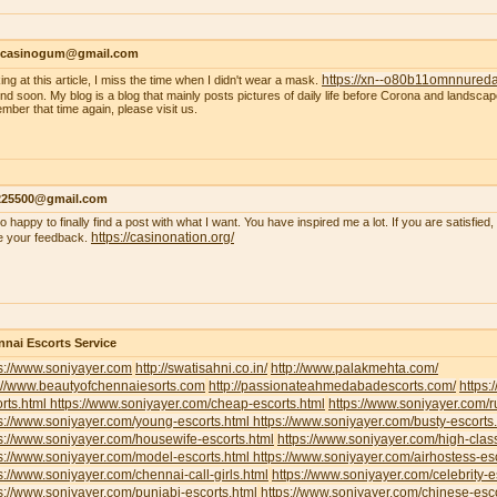
ncasinogum@gmail.com
https://xn--o80b11omnnured
ing at this article, I miss the time when I didn't wear a mask.
 end soon. My blog is a blog that mainly posts pictures of daily life before Corona and landscape
mber that time again, please visit us.
s225500@gmail.com
so happy to finally find a post with what I want. You have inspired me a lot. If you are satisfied
https://casinonation.org/
e your feedback.
nai Escorts Service
s://www.soniyayer.com
http://swatisahni.co.in/
http://www.palakmehta.com/
p://www.beautyofchennaiesorts.com
http://passionateahmedabadescorts.com/
https:
rts.html
https://www.soniyayer.com/cheap-escorts.html
https://www.soniyayer.com/r
s://www.soniyayer.com/young-escorts.html
https://www.soniyayer.com/busty-escorts
s://www.soniyayer.com/housewife-escorts.html
https://www.soniyayer.com/high-clas
s://www.soniyayer.com/model-escorts.html
https://www.soniyayer.com/airhostess-es
s://www.soniyayer.com/chennai-call-girls.html
https://www.soniyayer.com/celebrity-e
s://www.soniyayer.com/punjabi-escorts.html
https://www.soniyayer.com/chinese-esco