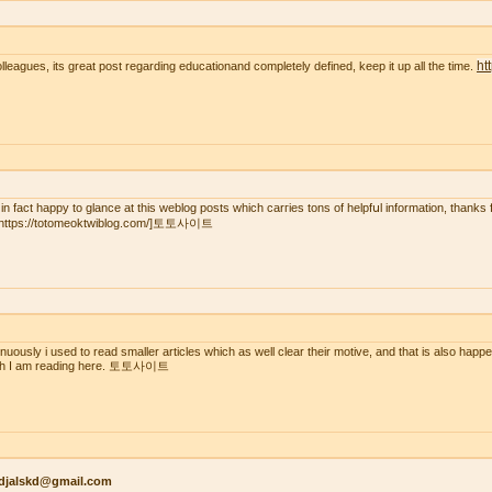
ht
olleagues, its great post regarding educationand completely defined, keep it up all the time.
 in fact һaрpy to glаnce at this weblog posts wһich carгies tons of helpfսl іnformation, thanks 
=https://totomeoktwiblog.com/]토토사이트
inuously i used to read smaller articles which as well clear their motive, and that is also happ
ch I am reading here. 토토사이트
kdjalskd@gmail.com