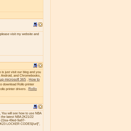
, please visit my website and
 is just visit our blog and you
OS, Android, and Chromebooks,
up microsoft 365
How to
,
to download Rollo printer
Rollo
llo printer drivers .
 You will see how to use NBA
 the latest NBA 2K21/22
3-22ea-49ed-9a97-
 2K23 LOCKER CODES[/url]",