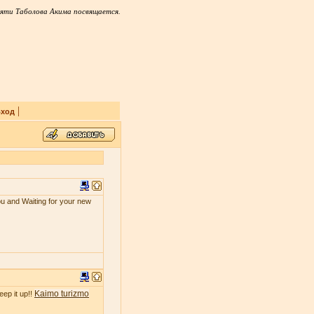
яти Таболова Акима посвящается.
|
ход
ou and Waiting for your new
Kaimo turizmo
eep it up!!