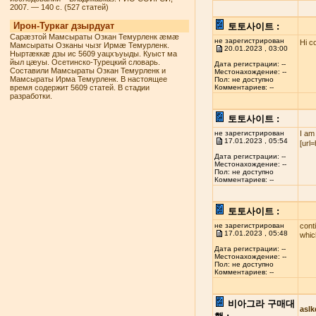
2007. — 140 с. (527 статей)
Ирон-Туркаг дзырдуат
토토사이트 :
Сарæзтой Мамсыраты Озкан Темурленк æмæ
не зарегистрирован
Hi c
Мамсыраты Озканы чызг Ирмæ Темурленк.
20.01.2023 , 03:00
Ныртæккæ дзы ис 5609 уацхъуыды. Куыст ма
йыл цæуы. Осетинско-Турецкий словарь.
Дата регистрации: --
Составили Мамсыраты Озкан Темурленк и
Местонахождение: --
Мамсыраты Ирма Темурленк. В настоящее
Пол: не доступно
время содержит 5609 статей. В стадии
Комментариев: --
разработки.
토토사이트 :
не зарегистрирован
I am
17.01.2023 , 05:54
[url
Дата регистрации: --
Местонахождение: --
Пол: не доступно
Комментариев: --
토토사이트 :
не зарегистрирован
cont
17.01.2023 , 05:48
whi
Дата регистрации: --
Местонахождение: --
Пол: не доступно
Комментариев: --
비아그라 구매대
asl