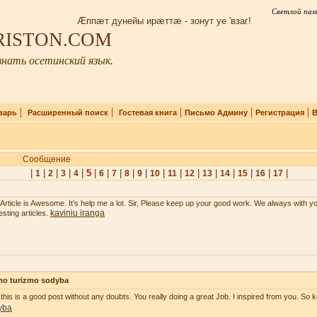
Светлой пам
Æппæт дунейы ирæттæ - зонут уе 'взаг!
IRISTON.COM
нать осетинский язык.
|
|
|
|
|
варь
Расширенный поиск
Гостевая книга
Письмо Админу
Регистрация
В
Сообщение
|
|
|
|
|
5
|
|
|
|
|
|
|
|
|
|
|
|
|
1
2
3
4
6
7
8
9
10
11
12
13
14
15
16
17
 Article is Awesome. It’s help me a lot. Sir, Please keep up your good work. We always with y
kaviniu iranga
esting articles.
mo turizmo sodyba
 this is a good post without any doubts. You really doing a great Job. I inspired from you. So k
yba