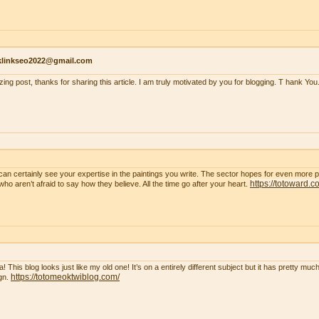
klinkseo2022@gmail.com
ing post, thanks for sharing this article. I am truly motivated by you for blogging. T hank You
can certainly see your expertise in the paintings you write. The sector hopes for even more 
https://totoward.c
who aren’t afraid to say how they believe. All the time go after your heart.
! This blog looks just like my old one! It’s on a entirely different subject but it has pretty m
https://totomeoktwiblog.com/
gn.