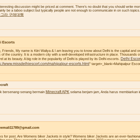
nteresting discussion might be priced at comment. There’s no doubt that you should write more a
ainly be a taboo subject but typically people are not enough to communicate in on such topics
그라 구매대행
i Escorts
o, Friends, My name is Kitri Waliya & I am leaving you to know about Delhi is the capital and o
es of the country. It is a modern city with a well-developed infrastructure in place. Thousands of
Delhi Escor
l at its beauty. A big role in the popularity of Delhi is played by its Delhi escorts.
s://www.missdelhiescort.com/mahipalpur-escorts.html
" target=_blank>Mahipalpur Esco
craft
Minecraft APK
k bersenang-senang bermain
selama berjam-jam, Anda harus membiarkan ima
aeemali11789@gmail.com
ks for post. Are Womens biker Jackets in style? Womens biker Jackets are an ever-fashionab