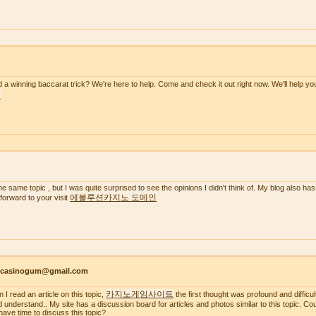
 a winning baccarat trick? We're here to help. Come and check it out right now. We'll help y
천
the same topic , but I was quite surprised to see the opinions I didn't think of. My blog also has
에볼루션카지노 도메인
 forward to your visit
ncasinogum@gmail.com
카지노게임사이트
 I read an article on this topic,
the first thought was profound and difficul
d understand.. My site has a discussion board for articles and photos similar to this topic. C
have time to discuss this topic?