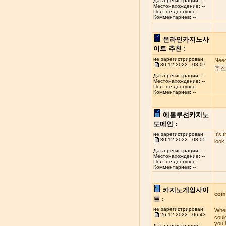
Дата регистрации: --
Местонахождение: --
Пол: не доступно
Комментариев: --
온라인카지노사
이트 추천 :
не зарегистрирован
Need
30.12.2022 , 08:07
추
Дата регистрации: --
Местонахождение: --
Пол: не доступно
Комментариев: --
에볼루션카지노
도메인 :
не зарегистрирован
It's 
30.12.2022 , 08:05
look
Дата регистрации: --
Местонахождение: --
Пол: не доступно
Комментариев: --
카지노게임사이
coi
트 :
не зарегистрирован
When
26.12.2022 , 06:43
coul
you 
Дата регистрации: --