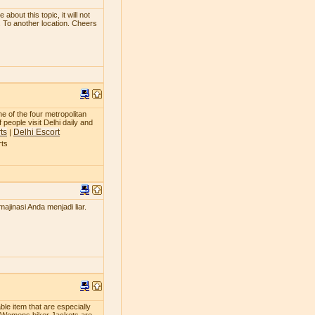
bout this topic, it will not
. To another location. Cheers
ne of the four metropolitan
 people visit Delhi daily and
ts
Delhi Escort
|
rts
jinasi Anda menjadi liar.
le item that are especially