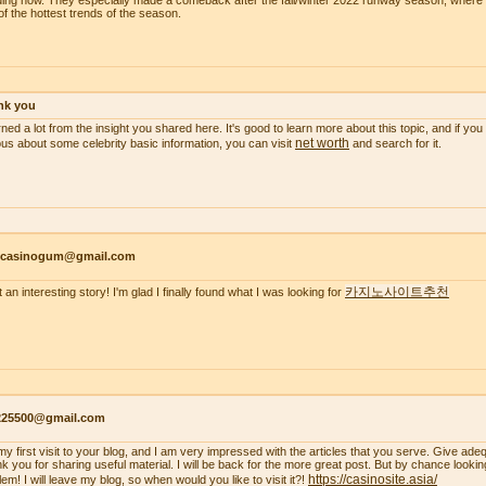
ding now. They especially made a comeback after the fall/winter 2022 runway season, wher
of the hottest trends of the season.
nk you
arned a lot from the insight you shared here. It's good to learn more about this topic, and if y
net worth
ous about some celebrity basic information, you can visit
and search for it.
ncasinogum@gmail.com
카지노사이트추천
 an interesting story! I'm glad I finally found what I was looking for
s225500@gmail.com
s my first visit to your blog, and I am very impressed with the articles that you serve. Give a
k you for sharing useful material. I will be back for the more great post. But by chance looki
https://casinosite.asia/
em! I will leave my blog, so when would you like to visit it?!