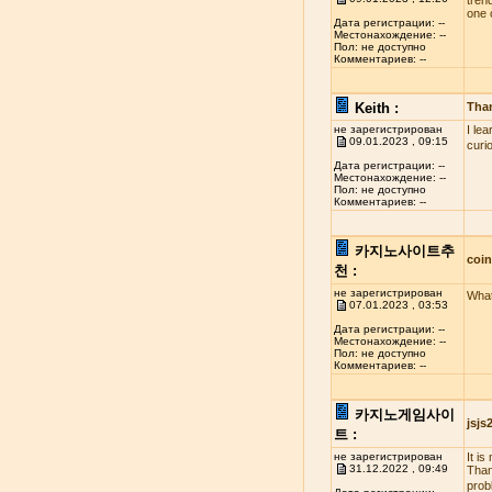
tren
one 
Дата регистрации: --
Местонахождение: --
Пол: не доступно
Комментариев: --
Keith :
Tha
не зарегистрирован
I le
09.01.2023 , 09:15
curi
Дата регистрации: --
Местонахождение: --
Пол: не доступно
Комментариев: --
카지노사이트추
coi
천 :
не зарегистрирован
What
07.01.2023 , 03:53
Дата регистрации: --
Местонахождение: --
Пол: не доступно
Комментариев: --
카지노게임사이
jsj
트 :
не зарегистрирован
It i
31.12.2022 , 09:49
Than
probl