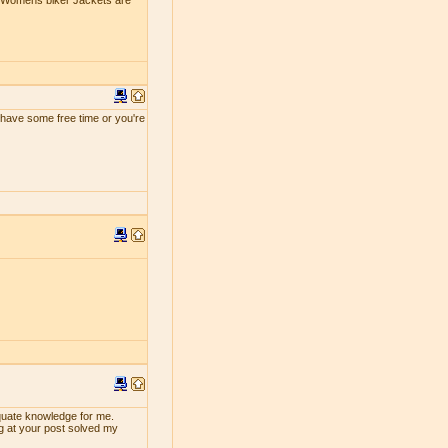
e Womens biker Jackets are
ou have some free time or you're
dequate knowledge for me.
ng at your post solved my