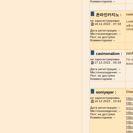
Комментариев: --
온라인카지노 :
coi
не зарегистрирован
Look
18.12.2022 , 07:16
will
reme
Дата регистрации: --
Местонахождение: --
Пол: не доступно
Комментариев: --
casinonation :
jsj
не зарегистрирован
I'm 
17.12.2022 , 04:16
leav
Дата регистрации: --
Местонахождение: --
Пол: не доступно
Комментариев: --
soniyayer :
Chen
не зарегистрирован
http
16.12.2022 , 10:43
htt
esco
Дата регистрации: --
Местонахождение: --
http
Пол: не доступно
http
Комментариев: --
http
http
http