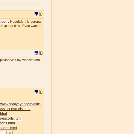
a.com/
Hopefully this corona
s at that time. If you want to
, please visit my website and
//www.soniyayer.com/elite-
ussian-escorts.html
.html
s-escorts.html
corts.html
scorts.html
rts.html