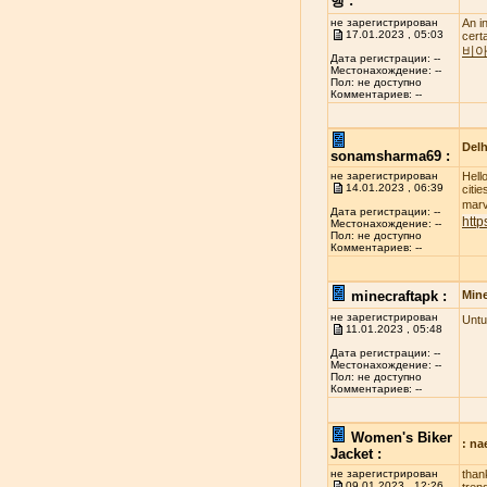
행 :
не зарегистрирован
An i
17.01.2023 , 05:03
cert
비아
Дата регистрации: --
Местонахождение: --
Пол: не доступно
Комментариев: --
Delh
sonamsharma69 :
не зарегистрирован
Hell
14.01.2023 , 06:39
citi
marve
Дата регистрации: --
http
Местонахождение: --
Пол: не доступно
Комментариев: --
minecraftapk :
Mine
не зарегистрирован
Untu
11.01.2023 , 05:48
Дата регистрации: --
Местонахождение: --
Пол: не доступно
Комментариев: --
Women's Biker
: n
Jacket :
не зарегистрирован
than
09.01.2023 , 12:26