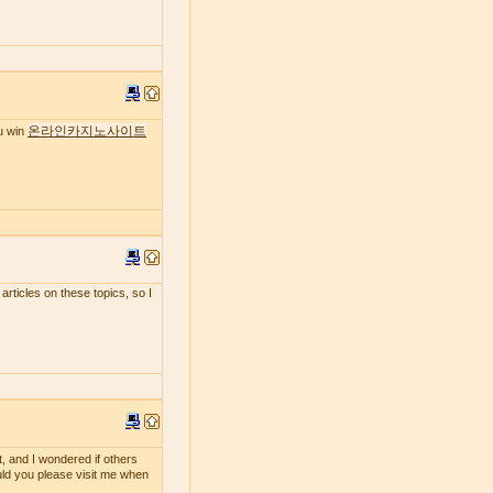
온라인카지노사이트
ou win
 articles on these topics, so I
t, and I wondered if others
ould you please visit me when