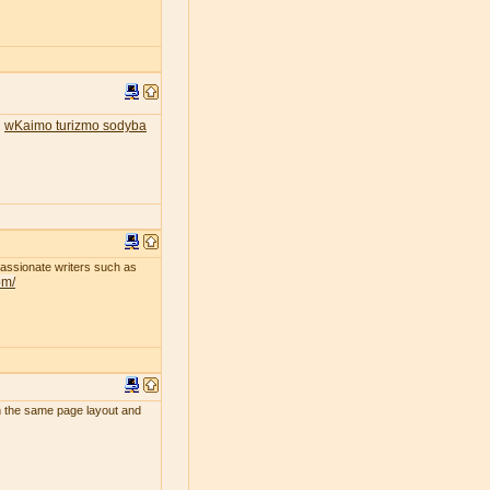
wKaimo turizmo sodyba
.
passionate writers such as
om/
uch the same page layout and