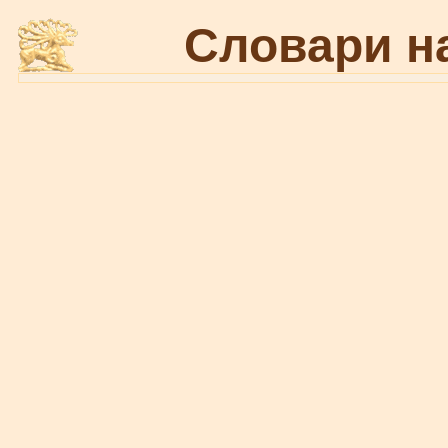
Словари н