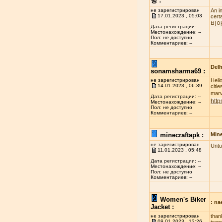
행 :
не зарегистрирован
An i
17.01.2023 , 05:03
cert
비아
Дата регистрации: --
Местонахождение: --
Пол: не доступно
Комментариев: --
Delh
sonamsharma69 :
не зарегистрирован
Hell
14.01.2023 , 06:39
citi
marve
Дата регистрации: --
http
Местонахождение: --
Пол: не доступно
Комментариев: --
minecraftapk :
Mine
не зарегистрирован
Untu
11.01.2023 , 05:48
Дата регистрации: --
Местонахождение: --
Пол: не доступно
Комментариев: --
Women's Biker
: n
Jacket :
не зарегистрирован
than
09.01.2023 , 12:26