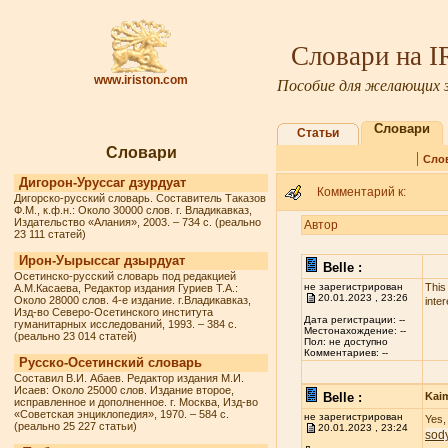
Словари на 
www.iriston.com
Пособие для желающих з
Словари
Статьи
Словари
|
Сло
Дигорон-Уруссаг дзурдуат
Комментарий к:
Дигорско-русский словарь. Составитель Таказов
Ф.М., к.ф.н.: Около 30000 слов. г. Владикавказ,
Издательство «Алания», 2003. – 734 с. (реально
Автор
23 111 статей)
Ирон-Уырыссаг дзырдуат
Belle :
Осетинско-русский словарь под редакцией
не зарегистрирован
This
А.М.Касаева, Редактор издания Гуриев Т.А.:
20.01.2023 , 23:26
Около 28000 слов. 4-е издание. г.Владикавказ,
inter
Изд-во Северо-Осетинского института
Дата регистрации: --
гуманитарных исследований, 1993. – 384 с.
Местонахождение: --
(реально 23 014 статей)
Пол: не доступно
Комментариев: --
Русско-Осетинский словарь
Составил В.И. Абаев. Редактор издания М.И.
Исаев: Около 25000 слов. Издание второе,
Belle :
Kai
исправленное и дополненное. г. Москва, Изд-во
«Советская энциклопедия», 1970. – 584 с.
не зарегистрирован
Yes,
(реально 25 227 статьи)
20.01.2023 , 23:24
sod