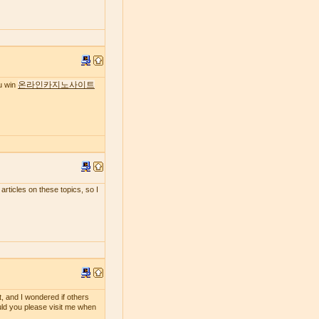
온라인카지노사이트
ou win
 articles on these topics, so I
t, and I wondered if others
ould you please visit me when