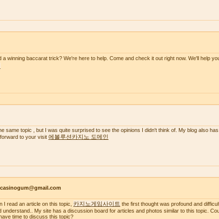
 a winning baccarat trick? We're here to help. Come and check it out right now. We'll help y
천
the same topic , but I was quite surprised to see the opinions I didn't think of. My blog also has
에볼루션카지노 도메인
 forward to your visit
ncasinogum@gmail.com
카지노게임사이트
 I read an article on this topic,
the first thought was profound and difficul
d understand.. My site has a discussion board for articles and photos similar to this topic. C
have time to discuss this topic?