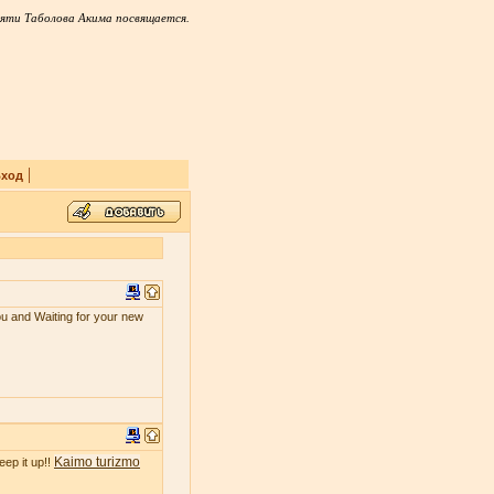
яти Таболова Акима посвящается.
|
ход
ou and Waiting for your new
Kaimo turizmo
eep it up!!