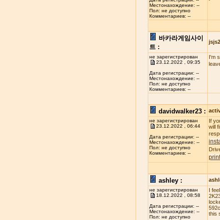
Местонахождение: --
Пол: не доступно
Комментариев: --
바카라게임사이
jsj
트 :
не зарегистрирован
I'm 
23.12.2022 , 09:35
leav
Дата регистрации: --
Местонахождение: --
Пол: не доступно
Комментариев: --
davidwalker23 :
acti
не зарегистрирован
If y
23.12.2022 , 06:44
will
resp
Дата регистрации: --
inst
Местонахождение: --
Пол: не доступно
Driv
Комментариев: --
prin
ashley :
ash
не зарегистрирован
I fe
18.12.2022 , 08:58
2K23
lock
Дата регистрации: --
592c
Местонахождение: --
this 
Пол: не доступно