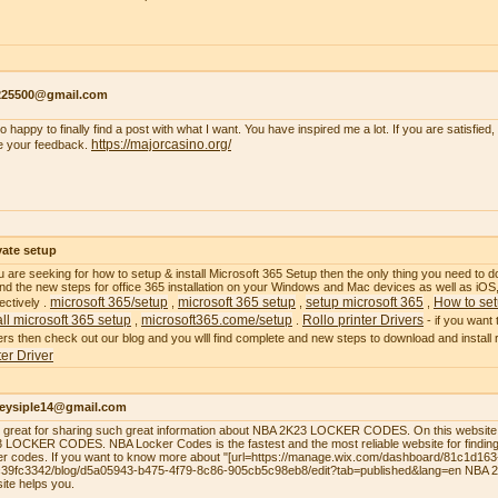
s225500@gmail.com
so happy to finally find a post with what I want. You have inspired me a lot. If you are satisfied
https://majorcasino.org/
e your feedback.
vate setup
ou are seeking for how to setup & install Microsoft 365 Setup then the only thing you need to do
 find the new steps for office 365 installation on your Windows and Mac devices as well as i
microsoft 365/setup
microsoft 365 setup
setup microsoft 365
How to set
ectively .
,
,
,
all microsoft 365 setup
microsoft365.come/setup
Rollo printer Drivers
,
.
- if you want 
ers then check out our blog and you wlll find complete and new steps to download and install ro
ter Driver
leysiple14@gmail.com
el great for sharing such great information about NBA 2K23 LOCKER CODES. On this website,
 LOCKER CODES. NBA Locker Codes is the fastest and the most reliable website for finding
er codes. If you want to know more about "[url=https://manage.wix.com/dashboard/81c1d16
39fc3342/blog/d5a05943-b475-4f79-8c86-905cb5c98eb8/edit?tab=published&lang=en NBA
site helps you.