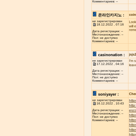
Комментариев: --
온라인카지노 :
coi
не зарегистрирован
Look
18.12.2022 , 07:16
will
reme
Дата регистрации: --
Местонахождение: --
Пол: не доступно
Комментариев: --
casinonation :
jsj
не зарегистрирован
I'm 
17.12.2022 , 04:16
leav
Дата регистрации: --
Местонахождение: --
Пол: не доступно
Комментариев: --
soniyayer :
Chen
не зарегистрирован
http
16.12.2022 , 10:43
htt
esco
Дата регистрации: --
Местонахождение: --
http
Пол: не доступно
http
Комментариев: --
http
http
http