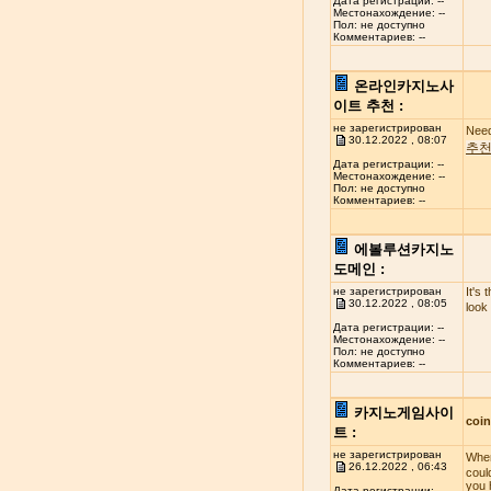
Дата регистрации: --
Местонахождение: --
Пол: не доступно
Комментариев: --
온라인카지노사
이트 추천 :
не зарегистрирован
Need
30.12.2022 , 08:07
추
Дата регистрации: --
Местонахождение: --
Пол: не доступно
Комментариев: --
에볼루션카지노
도메인 :
не зарегистрирован
It's 
30.12.2022 , 08:05
look
Дата регистрации: --
Местонахождение: --
Пол: не доступно
Комментариев: --
카지노게임사이
coi
트 :
не зарегистрирован
When
26.12.2022 , 06:43
coul
you 
Дата регистрации: --