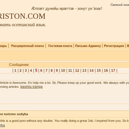
Светлой пам
Æппæт дунейы ирæттæ - зонут уе 'взаг!
IRISTON.COM
нать осетинский язык.
|
|
|
|
|
варь
Расширенный поиск
Гостевая книга
Письмо Админу
Регистрация
В
Сообщение
|
|
|
|
|
5
|
|
|
|
|
|
|
|
|
|
|
|
|
1
2
3
4
6
7
8
9
10
11
12
13
14
15
16
17
 Article is Awesome. It’s help me a lot. Sir, Please keep up your good work. We always with y
kaviniu iranga
esting articles.
mo turizmo sodyba
 this is a good post without any doubts. You really doing a great Job. I inspired from you. So k
yba