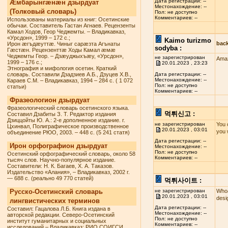
Дата регистрации: --
Æмбарынгæнæн дзырдуат
Местонахождение: --
(Толковый словарь)
Пол: не доступно
Комментариев: --
Использованы материалы из книг: Осетинские
обычаи. Составитель Гастан Агнаев. Рецензенты
Камал Ходов, Геор Чеджемты. – Владикавказ,
«Урсдон», 1999 – 172 с.;
Kaimo turizmo
bac
Ирон æгъдæуттæ. Чиныг сарæзта Агънаты
sodyba :
Гæстæн. Рецензенттæ Ходы Камал æмæ
Чеджемты Геор. – Дзæуджыхъæу, «Урсдон»,
не зарегистрирован
Amaz
1999 – 176 с.;
20.01.2023 , 23:23
Этнография и мифология осетин. Краткий
словарь. Составили Дзадзиев А.Б., Дзуцев Х.В.,
Дата регистрации: --
Местонахождение: --
Караев С.М. – Владикавказ, 1994 – 284 с. ( 1 072
Пол: не доступно
статьи)
Комментариев: --
Фразеологион дзырдуат
Фразеологический словарь осетинского языка.
먹튀신고 :
Составил Дзабиты З. Т. Редактор издания
Дзиццойты Ю. А.: 2-е дополненное издание. г.
не зарегистрирован
You 
Цхинвал, Полиграфическое производственное
20.01.2023 , 03:01
you 
объединение РЮО, 2003. – 448 с. (5 241 статя)
Дата регистрации: --
Ирон орфографион дзырдуат
Местонахождение: --
Пол: не доступно
Осетинский орфографический словарь, около 58
Комментариев: --
тысяч слов. Научно-популярное издание.
Составители: Н. К. Багаев, Х. А. Таказов.
Издательство «Алания», – Владикавказ, 2002 г.
— 688 с. (реально 49 770 статей)
먹튀사이트 :
Русско-Осетинский словарь
не зарегистрирован
Whoa
20.01.2023 , 03:01
desi
лингвистических терминов
Дата регистрации: --
Составил: Гацалова Л.Б. Книга издана в
Местонахождение: --
авторской редакции. Северо-Осетинский
Пол: не доступно
институт гуманитарных и социальных
Комментариев: --
исследований – Владикавказ: РИО СОИГСИ,