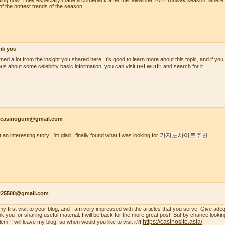
ding now. They especially made a comeback after the fall/winter 2022 runway season, wher
of the hottest trends of the season.
nk you
arned a lot from the insight you shared here. It's good to learn more about this topic, and if y
net worth
ous about some celebrity basic information, you can visit
and search for it.
ncasinogum@gmail.com
카지노사이트추천
 an interesting story! I'm glad I finally found what I was looking for
s225500@gmail.com
s my first visit to your blog, and I am very impressed with the articles that you serve. Give a
k you for sharing useful material. I will be back for the more great post. But by chance looki
https://casinosite.asia/
em! I will leave my blog, so when would you like to visit it?!