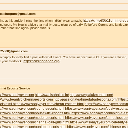
ncasinogum@gmail.com
https://xn--o80b11omnnured
ing at this article, I miss the time when I didn't wear a mask.
 end soon. My blog is a blog that mainly posts pictures of daily life before Corona and landscape
mber that time again, please visit us.
s225500@gmail.com
so happy to finally find a post with what I want. You have inspired me a lot. If you are satisfied
https://casinonation.org/
e your feedback.
nai Escorts Service
s://www.soniyayer.com
http://swatisahni.co.in/
http://www.palakmehta.com/
p://www.beautyofchennaiesorts.com
http://passionateahmedabadescorts.com/
https:
rts.html
https://www.soniyayer.com/cheap-escorts.html
https://www.soniyayer.com/r
s://www.soniyayer.com/young-escorts.html
https://www.soniyayer.com/busty-escorts
s://www.soniyayer.com/housewife-escorts.html
https://www.soniyayer.com/high-clas
s://www.soniyayer.com/model-escorts.html
https://www.soniyayer.com/airhostess-es
s://www.soniyayer.com/chennai-call-girls.html
https://www.soniyayer.com/celebrity-e
s://www.soniyayer.com/punjabi-escorts.html
https://www.soniyayer.com/chinese-esco