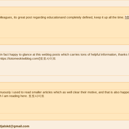
ht
olleagues, its great post regarding educationand completely defined, keep it up all the time.
 in fact һaрpy to glаnce at this weblog posts wһich carгies tons of helpfսl іnformation, thanks 
=https://totomeoktwiblog.com/]토토사이트
inuously i used to read smaller articles which as well clear their motive, and that is also happ
ch I am reading here. 토토사이트
kdjalskd@gmail.com