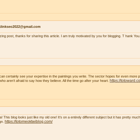
klinkseo2022@gmail.com
ing post, thanks for sharing this article. I am truly motivated by you for blogging. T hank You
can certainly see your expertise in the paintings you write. The sector hopes for even more 
https://totoward.c
who aren’t afraid to say how they believe. All the time go after your heart.
! This blog looks just like my old one! It’s on a entirely different subject but it has pretty m
https://totomeoktwiblog.com/
gn.