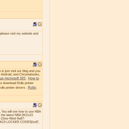
, please visit my website and
 is just visit our blog and you
OS, Android, and Chromebooks,
up microsoft 365
How to
,
to download Rollo printer
Rollo
llo printer drivers .
 You will see how to use NBA
 the latest NBA 2K21/22
3-22ea-49ed-9a97-
 2K23 LOCKER CODES[/url]",