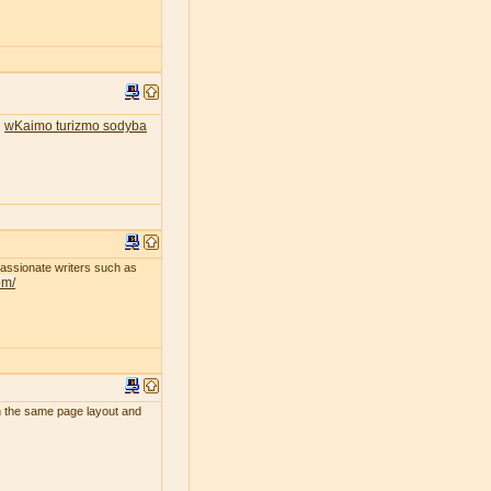
wKaimo turizmo sodyba
.
passionate writers such as
om/
uch the same page layout and