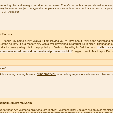
nteresting discussion might be priced at comment. There’s no doubt that you should write more a
ainly be a taboo subject but typically people are not enough to communicate in on such topics
그라 구매대행
i Escorts
o, Friends, My name is Kitri Waliya & I am leaving you to know about Delhi is the capital and o
es of the country. It is a modern city with a well-developed infrastructure in place. Thousands of
Delhi Escor
l at its beauty. A big role in the popularity of Delhi is played by its Delhi escorts.
s://www.missdelhiescort.com/mahipalpur-escorts.html
" target=_blank>Mahipalpur Esco
craft
Minecraft APK
k bersenang-senang bermain
selama berjam-jam, Anda harus membiarkan ima
aeemali11789@gmail.com
ks for post. Are Womens biker Jackets in style? Womens biker Jackets are an ever-fashionab