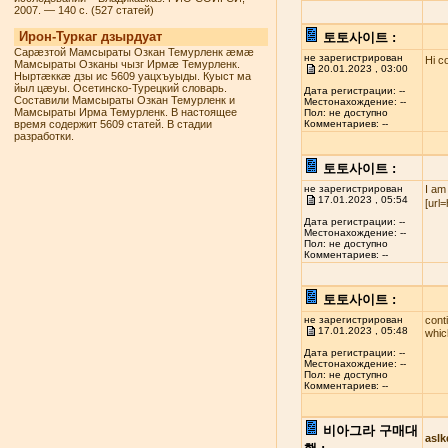
2007. — 140 с. (527 статей)
Ирон-Туркаг дзырдуат
토토사이트 :
Сарæзтой Мамсыраты Озкан Темурленк æмæ
не зарегистрирован
Hi c
Мамсыраты Озканы чызг Ирмæ Темурленк.
20.01.2023 , 03:00
Ныртæккæ дзы ис 5609 уацхъуыды. Куыст ма
йыл цæуы. Осетинско-Турецкий словарь.
Дата регистрации: --
Составили Мамсыраты Озкан Темурленк и
Местонахождение: --
Мамсыраты Ирма Темурленк. В настоящее
Пол: не доступно
время содержит 5609 статей. В стадии
Комментариев: --
разработки.
토토사이트 :
не зарегистрирован
I am
17.01.2023 , 05:54
[url
Дата регистрации: --
Местонахождение: --
Пол: не доступно
Комментариев: --
토토사이트 :
не зарегистрирован
cont
17.01.2023 , 05:48
whi
Дата регистрации: --
Местонахождение: --
Пол: не доступно
Комментариев: --
비아그라 구매대
asl