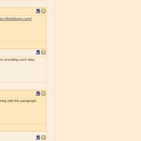
tps://totoblogs.com/
for providing such data.
ening with this paragraph