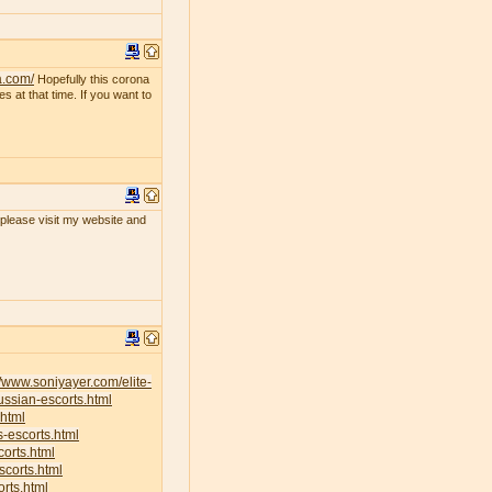
a.com/
Hopefully this corona
s at that time. If you want to
, please visit my website and
//www.soniyayer.com/elite-
ussian-escorts.html
.html
s-escorts.html
corts.html
scorts.html
rts.html