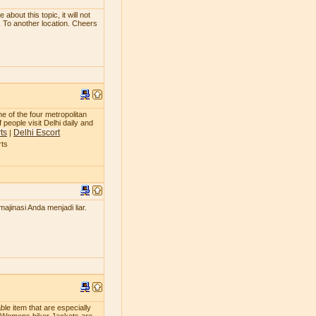
bout this topic, it will not
. To another location. Cheers
ne of the four metropolitan
 people visit Delhi daily and
ts
Delhi Escort
|
rts
jinasi Anda menjadi liar.
le item that are especially