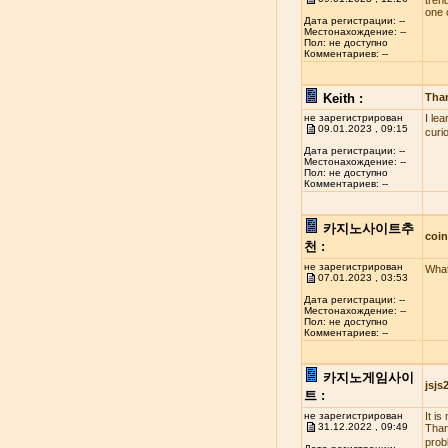
tren
one 
Дата регистрации: --
Местонахождение: --
Пол: не доступно
Комментариев: --
Keith :
Tha
не зарегистрирован
I le
09.01.2023 , 09:15
curi
Дата регистрации: --
Местонахождение: --
Пол: не доступно
Комментариев: --
카지노사이트추
coi
천 :
не зарегистрирован
What
07.01.2023 , 03:53
Дата регистрации: --
Местонахождение: --
Пол: не доступно
Комментариев: --
카지노게임사이
jsj
트 :
не зарегистрирован
It i
31.12.2022 , 09:49
Than
probl