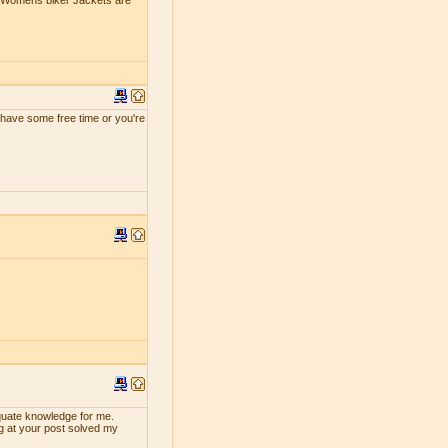
e Womens biker Jackets are
ou have some free time or you're
dequate knowledge for me.
ng at your post solved my