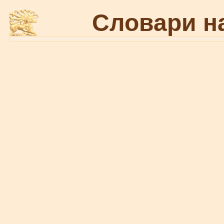
Словари н