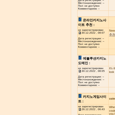
Дата регистрации: --
Местонахождение: --
Пол: не доступно
Комментариев: --
온라인카지노사
이트 추천 :
не зарегистрирован
Need
30.12.2022 , 08:07
추
Дата регистрации: --
Местонахождение: --
Пол: не доступно
Комментариев: --
에볼루션카지노
도메인 :
не зарегистрирован
It's 
30.12.2022 , 08:05
look
Дата регистрации: --
Местонахождение: --
Пол: не доступно
Комментариев: --
카지노게임사이
coi
트 :
не зарегистрирован
When
26.12.2022 , 06:43
coul
you 
Дата регистрации: --