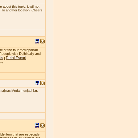
bout this topic, it will not
. To another location. Cheers
ne of the four metropolitan
 people visit Delhi daily and
ts
Delhi Escort
|
rts
jinasi Anda menjadi liar.
le item that are especially