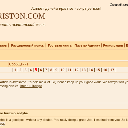
Светлой пам
Æппæт дунейы ирæттæ - зонут уе 'взаг!
IRISTON.COM
нать осетинский язык.
|
|
|
|
|
варь
Расширенный поиск
Гостевая книга
Письмо Админу
Регистрация
В
Сообщение
|
|
|
|
|
5
|
|
|
|
|
|
|
|
|
|
|
|
|
1
2
3
4
6
7
8
9
10
11
12
13
14
15
16
17
 Article is Awesome. It’s help me a lot. Sir, Please keep up your good work. We always with y
kaviniu iranga
esting articles.
mo turizmo sodyba
 this is a good post without any doubts. You really doing a great Job. I inspired from you. So k
yba