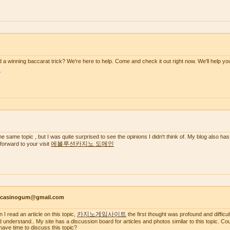
 a winning baccarat trick? We're here to help. Come and check it out right now. We'll help y
천
the same topic , but I was quite surprised to see the opinions I didn't think of. My blog also has
에볼루션카지노 도메인
 forward to your visit
ncasinogum@gmail.com
카지노게임사이트
 I read an article on this topic,
the first thought was profound and difficul
d understand.. My site has a discussion board for articles and photos similar to this topic. C
have time to discuss this topic?