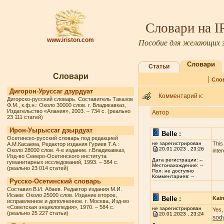
Словари на 
www.iriston.com
Пособие для желающих з
Словари
Статьи
Словари
|
Сло
Дигорон-Уруссаг дзурдуат
Комментарий к:
Дигорско-русский словарь. Составитель Таказов
Ф.М., к.ф.н.: Около 30000 слов. г. Владикавказ,
Издательство «Алания», 2003. – 734 с. (реально
Автор
23 111 статей)
Ирон-Уырыссаг дзырдуат
Belle :
Осетинско-русский словарь под редакцией
не зарегистрирован
This
А.М.Касаева, Редактор издания Гуриев Т.А.:
20.01.2023 , 23:26
Около 28000 слов. 4-е издание. г.Владикавказ,
inter
Изд-во Северо-Осетинского института
Дата регистрации: --
гуманитарных исследований, 1993. – 384 с.
Местонахождение: --
(реально 23 014 статей)
Пол: не доступно
Комментариев: --
Русско-Осетинский словарь
Составил В.И. Абаев. Редактор издания М.И.
Исаев: Около 25000 слов. Издание второе,
Belle :
Kai
исправленное и дополненное. г. Москва, Изд-во
«Советская энциклопедия», 1970. – 584 с.
не зарегистрирован
Yes,
(реально 25 227 статьи)
20.01.2023 , 23:24
sod