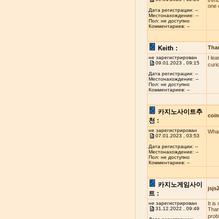
tren
one 
Дата регистрации: --
Местонахождение: --
Пол: не доступно
Комментариев: --
Keith :
Tha
не зарегистрирован
I le
09.01.2023 , 09:15
curi
Дата регистрации: --
Местонахождение: --
Пол: не доступно
Комментариев: --
카지노사이트추
coi
천 :
не зарегистрирован
What
07.01.2023 , 03:53
Дата регистрации: --
Местонахождение: --
Пол: не доступно
Комментариев: --
카지노게임사이
jsj
트 :
не зарегистрирован
It i
31.12.2022 , 09:49
Than
probl