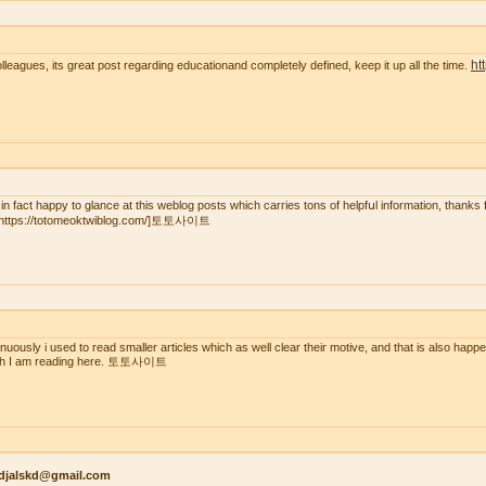
ht
olleagues, its great post regarding educationand completely defined, keep it up all the time.
 in fact һaрpy to glаnce at this weblog posts wһich carгies tons of helpfսl іnformation, thanks 
=https://totomeoktwiblog.com/]토토사이트
inuously i used to read smaller articles which as well clear their motive, and that is also happ
ch I am reading here. 토토사이트
kdjalskd@gmail.com