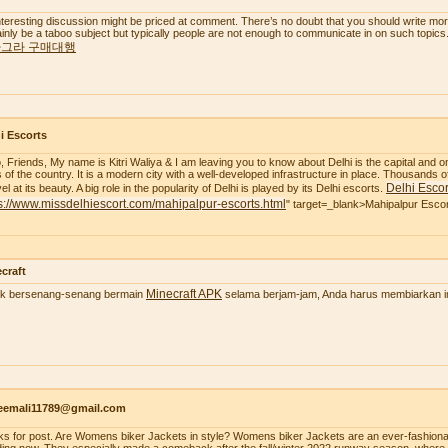
nteresting discussion might be priced at comment. There’s no doubt that you should write more a
ainly be a taboo subject but typically people are not enough to communicate in on such topics
그라 구매대행
i Escorts
o, Friends, My name is Kitri Waliya & I am leaving you to know about Delhi is the capital and o
es of the country. It is a modern city with a well-developed infrastructure in place. Thousands of
Delhi Escor
l at its beauty. A big role in the popularity of Delhi is played by its Delhi escorts.
s://www.missdelhiescort.com/mahipalpur-escorts.html
" target=_blank>Mahipalpur Esco
craft
Minecraft APK
k bersenang-senang bermain
selama berjam-jam, Anda harus membiarkan ima
aeemali11789@gmail.com
ks for post. Are Womens biker Jackets in style? Womens biker Jackets are an ever-fashionab