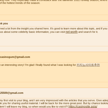
ding now. They especially made a comeback after the fall/winter 2022 runway season, wher
of the hottest trends of the season.
nk you
arned a lot from the insight you shared here. It's good to learn more about this topic, and if y
net worth
ous about some celebrity basic information, you can visit
and search for it.
ncasinogum@gmail.com
카지노사이트추천
 an interesting story! I'm glad I finally found what I was looking for
s225500@gmail.com
s my first visit to your blog, and I am very impressed with the articles that you serve. Give a
k you for sharing useful material. I will be back for the more great post. But by chance looki
https://casinosite.asia/
em! I will leave my blog, so when would you like to visit it?!