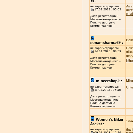
행 :
не зарегистрирован
An i
17.01.2023 , 05:03
cert
비아
Дата регистрации: --
Местонахождение: --
Пол: не доступно
Комментариев: --
Delh
sonamsharma69 :
не зарегистрирован
Hell
14.01.2023 , 06:39
citi
marve
Дата регистрации: --
http
Местонахождение: --
Пол: не доступно
Комментариев: --
minecraftapk :
Mine
не зарегистрирован
Untu
11.01.2023 , 05:48
Дата регистрации: --
Местонахождение: --
Пол: не доступно
Комментариев: --
Women's Biker
: n
Jacket :
не зарегистрирован
than
09.01.2023 , 12:26