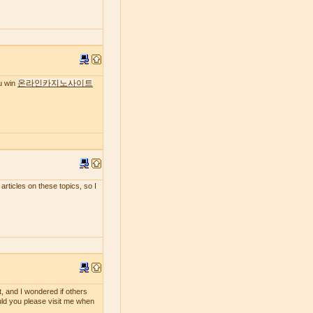
온라인카지노사이트
ou win
 articles on these topics, so I
t, and I wondered if others
ould you please visit me when