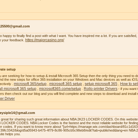
s225500@gmail.com
so happy to finally find a post with what I want. You have inspired me a lot. If you are satisfied
https://majorcasino.org/
e your feedback.
vate setup
ou are seeking for how to setup & install Microsoft 365 Setup then the only thing you need to do
 find the new steps for office 365 installation on your Windows and Mac devices as well as i
microsoft 365/setup
microsoft 365 setup
setup microsoft 365
How to set
ectively .
,
,
,
all microsoft 365 setup
microsoft365.come/setup
Rollo printer Drivers
,
.
- if you want 
ers then check out our blog and you wlll find complete and new steps to download and install ro
ter Driver
leysiple14@gmail.com
el great for sharing such great information about NBA 2K23 LOCKER CODES. On this website,
 LOCKER CODES. NBA Locker Codes is the fastest and the most reliable website for finding
er codes. If you want to know more about "[url=https://manage.wix.com/dashboard/81c1d16
39fc3342/blog/d5a05943-b475-4f79-8c86-905cb5c98eb8/edit?tab=published&lang=en NBA
site helps you.