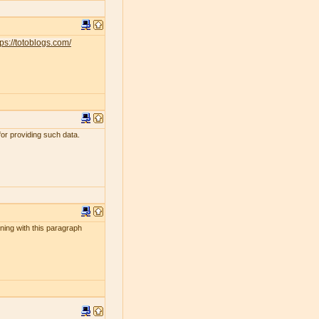
tps://totoblogs.com/
for providing such data.
ening with this paragraph