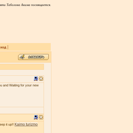
яти Таболова Акима посвящается.
|
ход
ou and Waiting for your new
Kaimo turizmo
eep it up!!