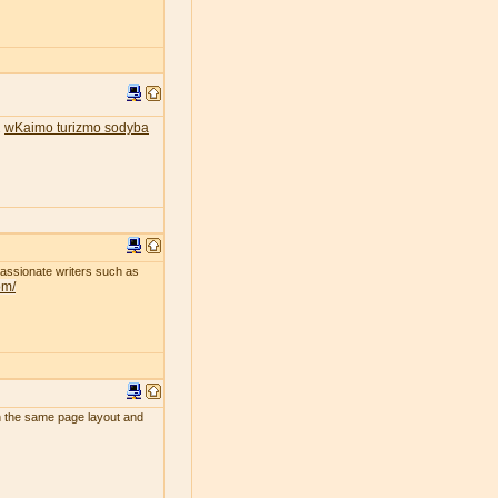
wKaimo turizmo sodyba
.
passionate writers such as
om/
uch the same page layout and