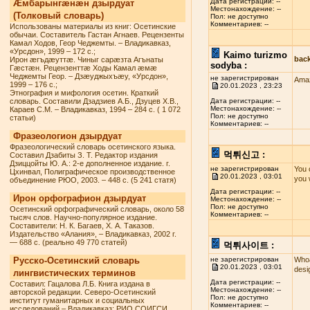
Дата регистрации: --
Æмбарынгæнæн дзырдуат
Местонахождение: --
(Толковый словарь)
Пол: не доступно
Комментариев: --
Использованы материалы из книг: Осетинские
обычаи. Составитель Гастан Агнаев. Рецензенты
Камал Ходов, Геор Чеджемты. – Владикавказ,
«Урсдон», 1999 – 172 с.;
Kaimo turizmo
bac
Ирон æгъдæуттæ. Чиныг сарæзта Агънаты
sodyba :
Гæстæн. Рецензенттæ Ходы Камал æмæ
Чеджемты Геор. – Дзæуджыхъæу, «Урсдон»,
не зарегистрирован
Amaz
1999 – 176 с.;
20.01.2023 , 23:23
Этнография и мифология осетин. Краткий
словарь. Составили Дзадзиев А.Б., Дзуцев Х.В.,
Дата регистрации: --
Местонахождение: --
Караев С.М. – Владикавказ, 1994 – 284 с. ( 1 072
Пол: не доступно
статьи)
Комментариев: --
Фразеологион дзырдуат
Фразеологический словарь осетинского языка.
먹튀신고 :
Составил Дзабиты З. Т. Редактор издания
Дзиццойты Ю. А.: 2-е дополненное издание. г.
не зарегистрирован
You 
Цхинвал, Полиграфическое производственное
20.01.2023 , 03:01
you 
объединение РЮО, 2003. – 448 с. (5 241 статя)
Дата регистрации: --
Ирон орфографион дзырдуат
Местонахождение: --
Пол: не доступно
Осетинский орфографический словарь, около 58
Комментариев: --
тысяч слов. Научно-популярное издание.
Составители: Н. К. Багаев, Х. А. Таказов.
Издательство «Алания», – Владикавказ, 2002 г.
— 688 с. (реально 49 770 статей)
먹튀사이트 :
Русско-Осетинский словарь
не зарегистрирован
Whoa
20.01.2023 , 03:01
desi
лингвистических терминов
Дата регистрации: --
Составил: Гацалова Л.Б. Книга издана в
Местонахождение: --
авторской редакции. Северо-Осетинский
Пол: не доступно
институт гуманитарных и социальных
Комментариев: --
исследований – Владикавказ: РИО СОИГСИ,