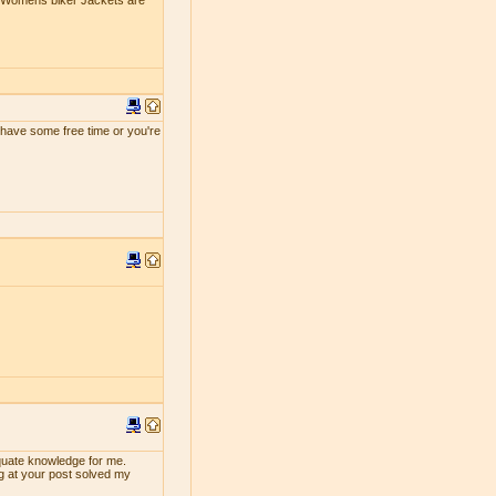
e Womens biker Jackets are
ou have some free time or you're
dequate knowledge for me.
ng at your post solved my