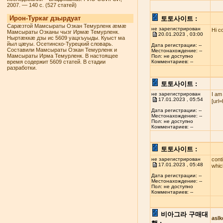
2007. — 140 с. (527 статей)
Ирон-Туркаг дзырдуат
토토사이트 :
Сарæзтой Мамсыраты Озкан Темурленк æмæ
не зарегистрирован
Hi c
Мамсыраты Озканы чызг Ирмæ Темурленк.
20.01.2023 , 03:00
Ныртæккæ дзы ис 5609 уацхъуыды. Куыст ма
йыл цæуы. Осетинско-Турецкий словарь.
Дата регистрации: --
Составили Мамсыраты Озкан Темурленк и
Местонахождение: --
Мамсыраты Ирма Темурленк. В настоящее
Пол: не доступно
время содержит 5609 статей. В стадии
Комментариев: --
разработки.
토토사이트 :
не зарегистрирован
I am
17.01.2023 , 05:54
[url
Дата регистрации: --
Местонахождение: --
Пол: не доступно
Комментариев: --
토토사이트 :
не зарегистрирован
cont
17.01.2023 , 05:48
whi
Дата регистрации: --
Местонахождение: --
Пол: не доступно
Комментариев: --
비아그라 구매대
asl