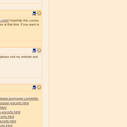
a.com/
Hopefully this corona
s at that time. If you want to
, please visit my website and
//www.soniyayer.com/elite-
ussian-escorts.html
.html
s-escorts.html
corts.html
scorts.html
rts.html