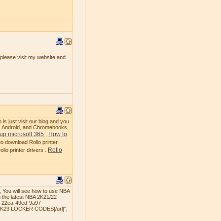
, please visit my website and
 is just visit our blog and you
OS, Android, and Chromebooks,
up microsoft 365
How to
,
to download Rollo printer
Rollo
llo printer drivers .
 You will see how to use NBA
 the latest NBA 2K21/22
3-22ea-49ed-9a97-
 2K23 LOCKER CODES[/url]",