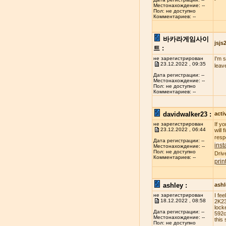
Местонахождение: --
Пол: не доступно
Комментариев: --
바카라게임사이
jsj
트 :
не зарегистрирован
I'm 
23.12.2022 , 09:35
leav
Дата регистрации: --
Местонахождение: --
Пол: не доступно
Комментариев: --
davidwalker23 :
acti
не зарегистрирован
If y
23.12.2022 , 06:44
will
resp
Дата регистрации: --
inst
Местонахождение: --
Пол: не доступно
Driv
Комментариев: --
prin
ashley :
ash
не зарегистрирован
I fe
18.12.2022 , 08:58
2K23
lock
Дата регистрации: --
592c
Местонахождение: --
this 
Пол: не доступно