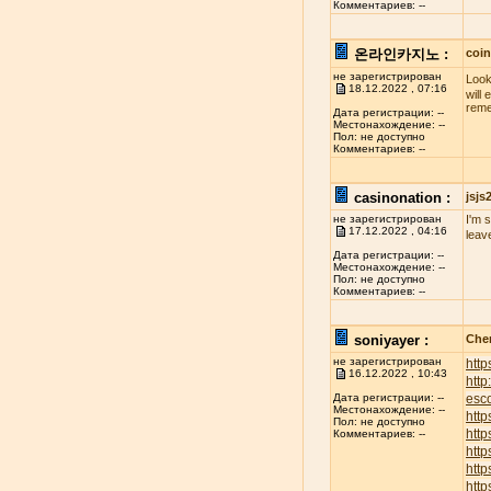
Комментариев: --
온라인카지노 :
coi
не зарегистрирован
Look
18.12.2022 , 07:16
will
reme
Дата регистрации: --
Местонахождение: --
Пол: не доступно
Комментариев: --
casinonation :
jsj
не зарегистрирован
I'm 
17.12.2022 , 04:16
leav
Дата регистрации: --
Местонахождение: --
Пол: не доступно
Комментариев: --
soniyayer :
Chen
не зарегистрирован
http
16.12.2022 , 10:43
htt
esco
Дата регистрации: --
Местонахождение: --
http
Пол: не доступно
http
Комментариев: --
http
http
http