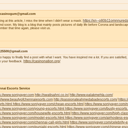
ncasinogum@gmail.com
https://xn--o80b11omnnured
ing at this article, I miss the time when I didn't wear a mask.
 end soon. My blog is a blog that mainly posts pictures of daily life before Corona and landscape
mber that time again, please visit us.
s225500@gmail.com
so happy to finally find a post with what I want. You have inspired me a lot. If you are satisfied
https://casinonation.org/
e your feedback.
nai Escorts Service
s://www.soniyayer.com
http://swatisahni.co.in/
http://www.palakmehta.com/
p://www.beautyofchennaiesorts.com
http://passionateahmedabadescorts.com/
https:
rts.html
https://www.soniyayer.com/cheap-escorts.html
https://www.soniyayer.com/r
s://www.soniyayer.com/young-escorts.html
https://www.soniyayer.com/busty-escorts
s://www.soniyayer.com/housewife-escorts.html
https://www.soniyayer.com/high-clas
s://www.soniyayer.com/model-escorts.html
https://www.soniyayer.com/airhostess-es
s://www.soniyayer.com/chennai-call-girls.html
https://www.soniyayer.com/celebrity-e
s://www.soniyayer.com/punjabi-escorts.html
https://www.soniyayer.com/chinese-esco