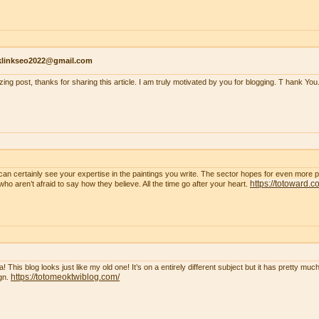
klinkseo2022@gmail.com
ing post, thanks for sharing this article. I am truly motivated by you for blogging. T hank You
can certainly see your expertise in the paintings you write. The sector hopes for even more 
https://totoward.c
who aren’t afraid to say how they believe. All the time go after your heart.
! This blog looks just like my old one! It’s on a entirely different subject but it has pretty m
https://totomeoktwiblog.com/
gn.