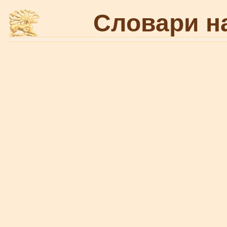
Словари н