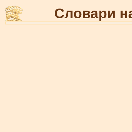
Словари н