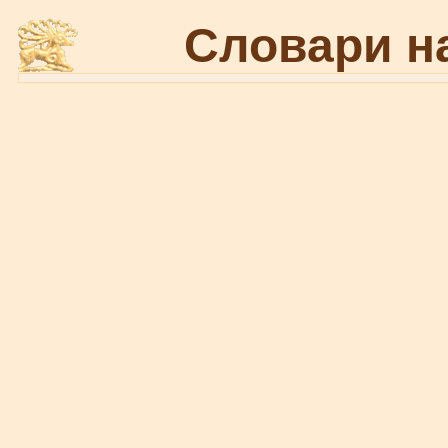
Словари н