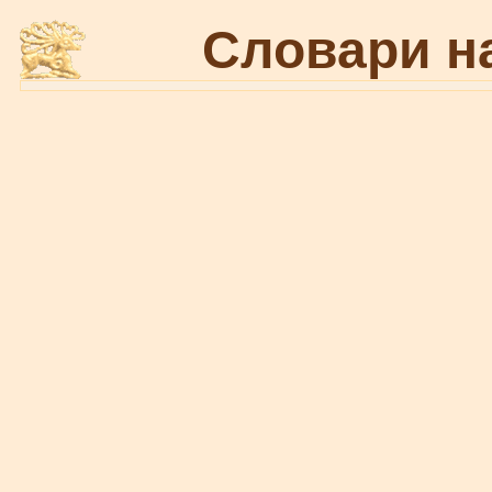
Словари н