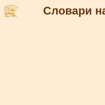
Словари н