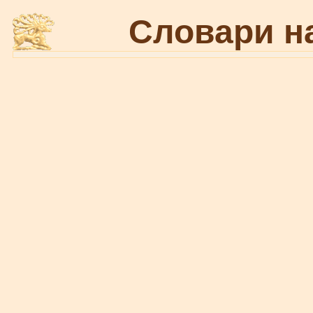
Словари н