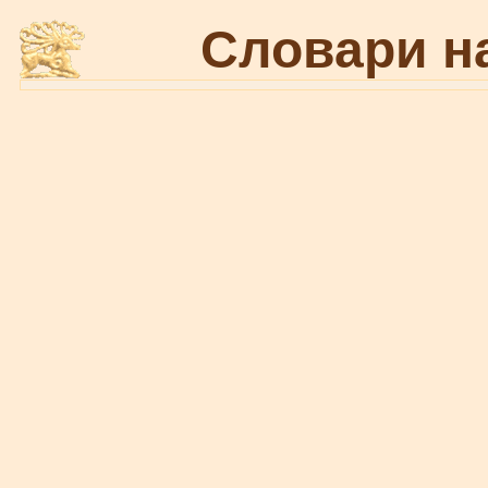
Словари н