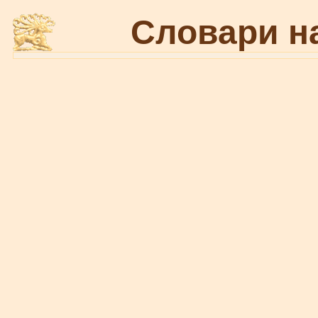
Словари н