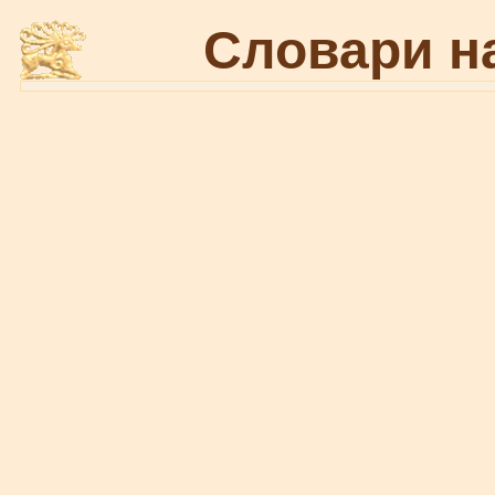
Словари н