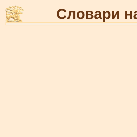
Словари н