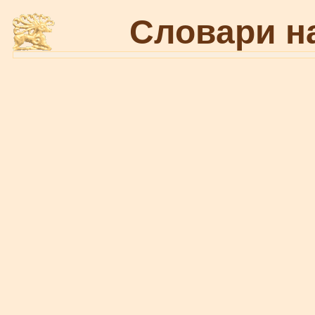
Словари н