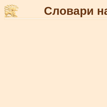
Словари н