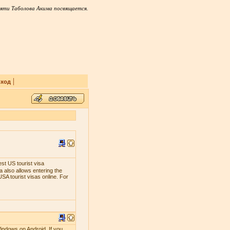
яти Таболова Акима посвящается.
|
ход
est US tourist visa
 also allows entering the
SA tourist visas online. For
indows on Android. If you