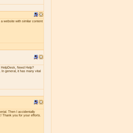
un a website with similar content
n HelpDesk, Need Help?
 In general, it has many vital
erial. Then I accidentally
rk! Thank you for your efforts.