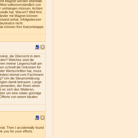
mit Magnet werden ebenfalls
Wind selbstverständlich von
iner umhängen müssen. Achten
stelle hat. Warum? Weil Ihre
bänder mit Magnet können
lsband anhat. Infolgedessen
Hauskatze nicht.
Sie können Ihre Katzenklappe
ekär, die Übersicht in dem
rden? Welches sind die
nen meiner Liegenschaft am
en schnell die Unkosten für
oder Wertschriften hat, muss
umindest einmal vom Fachmann
ng? Um die Steuererklärung
Region damit betrauen. Lange
s jemanden, der Ihnen einen
nt es sich des Weiteren,
ber um eine relativ günstige
 Offerte von einem lokalen
rial. Then I accidentally found
nk you for your efforts.