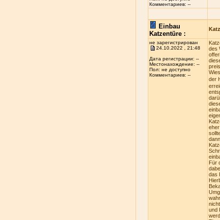
Комментариев: --
Einbau
Kat
Katzentüre :
не зарегистрирован
Katz
24.10.2022 , 21:48
des 
offe
Дата регистрации: --
dies
Местонахождение: --
prei
Пол: не доступно
Wies
Комментариев: --
der 
erre
ents
darü
dies
einb
eige
Katz
eher
soll
dann
Katz
Schr
einb
Für 
dabe
das 
Hier
Beka
Umge
wahr
nich
und 
werd