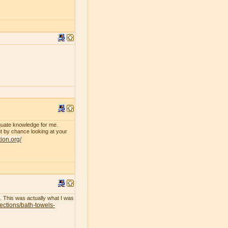
dequate knowledge for me.
 by chance looking at your
tion.org/
l. This was actually what I was
lections/bath-towels-