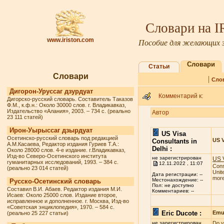
Словари на 
www.iriston.com
Пособие для желающих з
Словари
Статьи
Словари
|
Сло
Дигорон-Уруссаг дзурдуат
Комментарий к:
Дигорско-русский словарь. Составитель Таказов
Ф.М., к.ф.н.: Около 30000 слов. г. Владикавказ,
Издательство «Алания», 2003. – 734 с. (реально
Автор
23 111 статей)
Ирон-Уырыссаг дзырдуат
US Visa
Осетинско-русский словарь под редакцией
US V
Consultants in
А.М.Касаева, Редактор издания Гуриев Т.А.:
Delhi :
Около 28000 слов. 4-е издание. г.Владикавказ,
Изд-во Северо-Осетинского института
не зарегистрирован
US V
гуманитарных исследований, 1993. – 384 с.
12.11.2022 , 11:07
Cons
(реально 23 014 статей)
Unit
Дата регистрации: --
more 
Местонахождение: --
Русско-Осетинский словарь
Пол: не доступно
Составил В.И. Абаев. Редактор издания М.И.
Комментариев: --
Исаев: Около 25000 слов. Издание второе,
исправленное и дополненное. г. Москва, Изд-во
«Советская энциклопедия», 1970. – 584 с.
Eric Ducote :
Emul
(реально 25 227 статьи)
не зарегистрирован
Do y