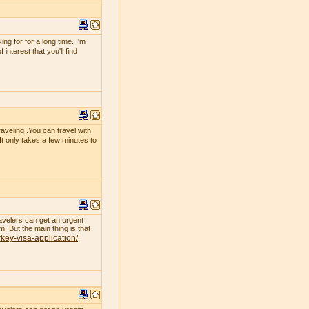
g for for a long time. I'm
interest that you'll find
raveling .You can travel with
 It only takes a few minutes to
avelers can get an urgent
. But the main thing is that
rkey-visa-application/