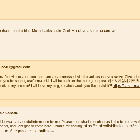
Murphyglassmirror.com.au
r thanks for the blog. Much thanks again. Cool.
s225500@gmail.com
s my first visit to your blog, and I am very impressed with the articles that you serve. Give a
k you for sharing useful material. I will be back for the more great post. 카지노게임사이트 But
https://casinona
 solved my problem! I will leave my blog, so when would you like to visit it?!
els Canada
 blog was very useful information for me. Please keep sharing such ideas in the future as wel
https://cantexdistribution.com/col
ing for, and I am glad to come here! Thanks for sharing.
oducts/elegance-class-bath-towels