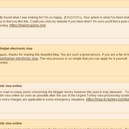
nally found what I was looking for! I'm so happy. 온라인카지노 Your article is what I've been lookin
 to find you like this. Could you visit my website if you have time? I'm sure you'll find a post of 
https://majorcasino.org/
resting.
baijan electronic visa
guys, thanks for sharing this beautiful blog. You are such a great person. If you are a fan of t
zerbaijan electronic visa
. The visa process is so simple that you can apply for it yourself.
ement.
ish visa online
ve read so many posts concerning the blogger lovers however this post is truly pleasant... Tr
ish visa online as soon as possible after the use of the Urgent Turkey visa processing system
https://visa-to-turkey.com/tu
 extra charges are applicable in some emergency situations.
ish visa online