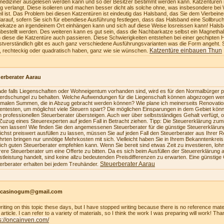
mediziner ausgelesen werden kann und so der Besitzer bestimmt werden kann. Katzentüren 
ig verlangt. Diese isolieren und machen besser dicht als solche ohne, was insbesondere bei 
eil ist. Das Problem bei diesen Katzentüren ist eindeutig das Halsband, das Sie dem Vierbe
darauf, sofern Sie sich für ebendiese Ausführung festlegen, dass das Halsband eine Sollbruch
ekatze an irgendeinem Ort einhängen kann und sich auf diese Weise losreissen kann! Hals
bestellt werden. Des weiteren kann es gut sein, dass die Nachbarkatze selbst ein Magnetha
 diese die Katzentüre auch passieren. Diese Schwierigkeiten entstehen bei einer gechipten 
stverständlich gibt es auch ganz verschiedene Ausführungsvarianten was die Form angeht. 
Katzentüre einbauen Thun
, rechteckig oder quadratisch haben, ganz wie sie wünschen.
erberater Aarau
de falls Liegenschaften oder Wohneigentum vorhanden sind, wird es für den Normalbürger pr
erdschungel zu behalten. Welche Aufwendungen für die Liegenschaft können abgezogen we
malen Summen, die in Abzug gebracht werden können? Wie plane ich meinerseits Renovatio
zientesten, um möglichst viele Steuern spart? Die möglichen Einsparungen in dem Gebiet könn
n professionellen Steuerberater übersteigen. Auch wer über selbstständiges Gehalt verfügt, 
Zuzug eines Steuerexperten auf jeden Fall in Betracht ziehen. Tipp: Die Steuererklärung z
en lassen! Wie finden Sie den angemessenen Steuerberater für die günstige Steuererkläru
ichst preiswert ausfüllen zu lassen, müssen Sie auf jeden Fall den Steuerberater aus Ihrer 
hrten bringen nur unnötige Mehrkosten mit sich. Vielleicht haben Sie in Ihrem Bekanntenkrei
lich guten Steuerberater empfehlen kann. Wenn Sie bereit sind etwas Zeit zu investieren, loh
ere Steuerberater um eine Offerte zu bitten. Da es sich beim Ausfüllen der Steuererklärung a
stleistung handelt, sind keine allzu bedeutenden Preisdifferenzen zu erwarten. Eine günstige
Steuerberater Aarau
erberater erhalten bei jedem Treuhänder.
ncasinogum@gmail.com
writing on this topic these days, but I have stopped writing because there is no reference mate
article. I can refer to a variety of materials, so I think the work I was preparing will work! Tha
s://oncainven.com/