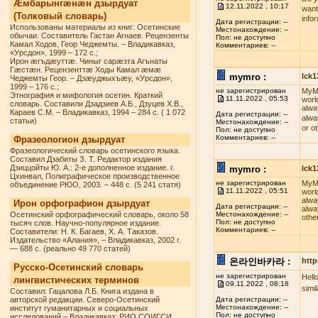
Æмбарынгæнæн дзырдуат
12.11.2022 , 10:17
want
(Толковый словарь)
info
Дата регистрации: --
Использованы материалы из книг: Осетинские
Местонахождение: --
обычаи. Составитель Гастан Агнаев. Рецензенты
Пол: не доступно
Камал Ходов, Геор Чеджемты. – Владикавказ,
Комментариев: --
«Урсдон», 1999 – 172 с.;
Ирон æгъдæуттæ. Чиныг сарæзта Агънаты
Гæстæн. Рецензенттæ Ходы Камал æмæ
mymro :
lck
Чеджемты Геор. – Дзæуджыхъæу, «Урсдон»,
1999 – 176 с.;
не зарегистрирован
MyMR
Этнография и мифология осетин. Краткий
11.11.2022 , 05:53
worl
словарь. Составили Дзадзиев А.Б., Дзуцев Х.В.,
alwa
Караев С.М. – Владикавказ, 1994 – 284 с. ( 1 072
Дата регистрации: --
alwa
статьи)
Местонахождение: --
or o
Пол: не доступно
Комментариев: --
Фразеологион дзырдуат
Фразеологический словарь осетинского языка.
Составил Дзабиты З. Т. Редактор издания
Дзиццойты Ю. А.: 2-е дополненное издание. г.
mymro :
lck
Цхинвал, Полиграфическое производственное
не зарегистрирован
MyMR
объединение РЮО, 2003. – 448 с. (5 241 статя)
11.11.2022 , 05:51
worl
alwa
Ирон орфографион дзырдуат
Дата регистрации: --
alwa
Осетинский орфографический словарь, около 58
Местонахождение: --
othe
Пол: не доступно
тысяч слов. Научно-популярное издание.
Комментариев: --
Составители: Н. К. Багаев, Х. А. Таказов.
Издательство «Алания», – Владикавказ, 2002 г.
— 688 с. (реально 49 770 статей)
온라인바카라 :
http
Русско-Осетинский словарь
не зарегистрирован
Hell
лингвистических терминов
09.11.2022 , 08:18
simi
Составил: Гацалова Л.Б. Книга издана в
авторской редакции. Северо-Осетинский
Дата регистрации: --
Местонахождение: --
институт гуманитарных и социальных
Пол: не доступно
исследований – Владикавказ: РИО СОИГСИ,