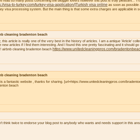
ve read so many posts concerning the blogger lovers however this post is truly pleasant... Tr
s://visa-to-turkey.com/turkey-visa-application/]Turkish visa online
as soon as possible a
ey visa processing system. But the main thing is that some extra charges are applicable in
nb cleaning bradenton beach
, this article is really one of the very best in the history of articles. I am a antique ’Article’ c
 new articles if I find them interesting. And I found this one pretty fascinating and it should go
https://www.unitedcleaningpros.com/bradentonbeach
! airbnb cleaning bradenton beach
nb cleaning bradenton beach
 is a fantastic website , thanks for sharing. [url=https://www.unitedcleaningpros.com/bradento
enton beach
n’t think twice to endorse your blog post to anybody who wants and needs support in this ar