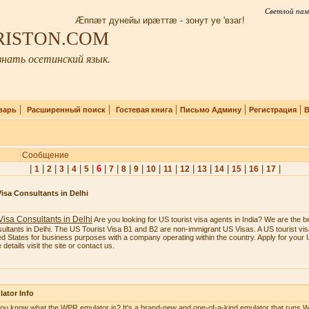
Светлой пам
Æппæт дунейы ирæттæ - зонут уе 'взаг!
IRISTON.COM
нать осетинский язык.
|
|
|
|
|
варь
Расширенный поиск
Гостевая книга
Письмо Админу
Регистрация
В
Сообщение
|
|
|
|
|
|
6
|
|
|
|
|
|
|
|
|
|
|
|
1
2
3
4
5
7
8
9
10
11
12
13
14
15
16
17
isa Consultants in Delhi
isa Consultants in Delhi
Are you looking for US tourist visa agents in India? We are the b
ultants in Delhi. The US Tourist Visa B1 and B2 are non-immigrant US Visas. A US tourist visa
ed States for business purposes with a company operating within the country. Apply for your U
details visit the site or contact us.
ator Info
ou know what the WPR emulator is? It's a brand-new and one-of-a-kind emulator that runs W