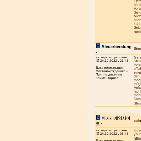
Tier
häuf
Vort
Sie 
Miez
nach
kann
Selb
rund
Steuerberatung
Steu
:
не зарегистрирован
Gera
24.10.2022 , 21:43
Steu
maxi
Дата регистрации: --
effi
Местонахождение: --
eine
Пол: не доступно
den 
Комментариев: --
mach
mögl
Anfa
fach
mehr
Dien
Steu
바카라게임사이
coi
트 :
не зарегистрирован
I'm 
24.10.2022 , 08:48
your 
http
Дата регистрации: --