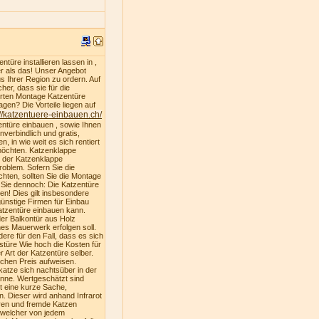
türe installieren lassen in ,
er als das! Unser Angebot
s Ihrer Region zu ordern. Auf
er, dass sie für die
ferten Montage Katzentüre
gen? Die Vorteile liegen auf
://katzentuere-einbauen.ch/
entüre einbauen , sowie Ihnen
nverbindlich und gratis,
, in wie weit es sich rentiert
 möchten. Katzenklappe
u der Katzenklappe
oblem. Sofern Sie die
hten, sollten Sie die Montage
n Sie dennoch: Die Katzentüre
ren! Dies gilt insbesondere
ünstige Firmen für Einbau
atzentüre einbauen kann.
der Balkontür aus Holz
es Mauerwerk erfolgen soll.
dere für den Fall, dass es sich
stüre Wie hoch die Kosten für
 Art der Katzentüre selber.
ichen Preis aufweisen.
katze sich nachtsüber in der
nne. Wertgeschätzt sind
st eine kurze Sache,
. Dieser wird anhand Infrarot
ren und fremde Katzen
, welcher von jedem