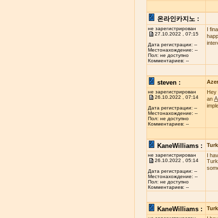
온라인카지노 :
не зарегистрирован
I fi
27.10.2022 , 07:15
happy
inte
Дата регистрации: --
Местонахождение: --
Пол: не доступно
Комментариев: --
steven :
Azer
не зарегистрирован
Hey 
26.10.2022 , 07:14
A
an
impl
Дата регистрации: --
Местонахождение: --
Пол: не доступно
Комментариев: --
KaneWilliams :
Turk
не зарегистрирован
I ha
26.10.2022 , 05:14
Turk
some
Дата регистрации: --
Местонахождение: --
Пол: не доступно
Комментариев: --
KaneWilliams :
Turk