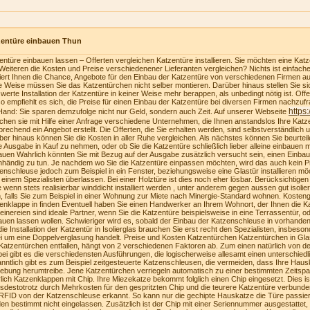
zentüre einbauen Thun
entüre einbauen lassen – Offerten vergleichen Katzentüre installieren. Sie möchten eine Katzen
Weiteren die Kosten und Preise verschiedenener Lieferanten vergleichen? Nichts ist einfach
riert Ihnen die Chance, Angebote für den Einbau der Katzentüre von verschiedenen Firmen au
e Weise müssen Sie das Katzentürchen nicht selber montieren. Darüber hinaus stellen Sie sich
swerte Installation der Katzentüre in keiner Weise mehr berappen, als unbedingt nötig ist. Of
o empfiehlt es sich, die Preise für einen Einbau der Katzentüre bei diversen Firmen nachzufra
https
Hand: Sie sparen demzufolge nicht nur Geld, sondern auch Zeit. Auf unserer Webseite
ichen sie mit Hilfe einer Anfrage verschiedene Unternehmen, die Ihnen anstandslos Ihre Katz
prechend ein Angebot erstellt. Die Offerten, die Sie erhalten werden, sind selbstverständlich u
ber hinaus können Sie die Kosten in aller Ruhe vergleichen. Als nächstes können Sie beurteilen
e Ausgabe in Kauf zu nehmen, oder ob Sie die Katzentüre schließlich lieber alleine einbauen
auen Wahrlich könnten Sie mit Bezug auf der Ausgabe zusätzlich versucht sein, einen Einba
nhändig zu tun. Je nachdem wo Sie die Katzentüre einpassen möchten, wird das auch kein Pr
enschleuse jedoch zum Beispiel in ein Fenster, beziehungsweise eine Glastür installieren möc
 einem Spezialisten überlassen. Bei einer Holztüre ist dies noch eher lösbar. Berücksichtige
te wenn stets realisierbar winddicht installiert werden , unter anderem gegen aussen gut isolie
, falls Sie zum Beispiel in einer Wohnung zur Miete nach Minergie-Standard wohnen. Kosteng
enklappe in finden Eventuell haben Sie einen Handwerker an Ihrem Wohnort, der Ihnen die K
einereien sind ideale Partner, wenn Sie die Katzentüre beispielsweise in eine Terrassentür, o
auen lassen wollen. Schwieriger wird es, sobald der Einbau der Katzenschleuse in vorhanden
die Installation der Katzentür in Isolierglas brauchen Sie erst recht den Spezialisten, insbeson
i um eine Doppelverglasung handelt. Preise und Kosten Katzentürchen Katzentürchen in Gla
Katzentürchen entfallen, hängt von 2 verschiedenen Faktoren ab. Zum einen natürlich von der
bei gibt es die verschiedensten Ausführungen, die logischerweise allesamt einen unterschiedl
nntlich gibt es zum Beispiel zeitgesteuerte Katzenschleusen, die vermeiden, dass Ihre Haus
bung herumtreibe. Jene Katzentürchen verriegeln automatisch zu einer bestimmten Zeitspa
lich Katzenklappen mit Chip. Ihre Miezekatze bekommt folglich einen Chip eingesetzt. Dies i
tsdestotrotz durch Mehrkosten für den gespritzten Chip und die teurere Katzentüre verbunden
RFID von der Katzenschleuse erkannt. So kann nur die gechipte Hauskatze die Türe passie
en bestimmt nicht eingelassen. Zusätzlich ist der Chip mit einer Seriennummer ausgestattet