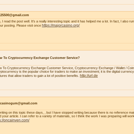
s225500@gmail.com
, I read the post well. It's a really interesting topic and it has helped me a lot. In fact, I also r
https://majorcasino.org/
our posting. Please visit once
w To Cryptocurrency Exchange Customer Service?
 To Cryptocurrency Exchange Customer Service, Cryptocurrency Exchange / Wallet / Coi
ptocurrency is the popular choice for traders to make an investment; it is the digital currency.
http://url.de
tures that allow traders to gain a lot of positive benefits.
ncasinogum@gmail.com
writing on this topic these days, , but I have stopped writing because there is no reference mat
 your article. I can refer to a variety of materials, so I think the work I was preparing will wo
s://oncainven.com/