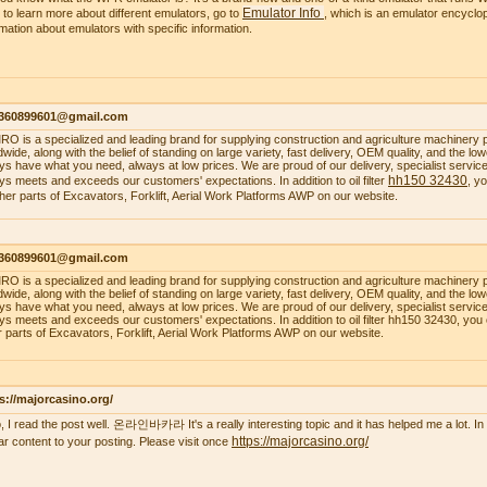
Emulator Info
 to learn more about different emulators, go to
, which is an emulator encyclop
rmation about emulators with specific information.
1360899601@gmail.com
O is a specialized and leading brand for supplying construction and agriculture machinery 
dwide, along with the belief of standing on large variety, fast delivery, OEM quality, and the 
ys have what you need, always at low prices. We are proud of our delivery, specialist service, 
hh150 32430
ys meets and exceeds our customers' expectations. In addition to oil filter
, y
ther parts of Excavators, Forklift, Aerial Work Platforms AWP on our website.
1360899601@gmail.com
O is a specialized and leading brand for supplying construction and agriculture machinery 
dwide, along with the belief of standing on large variety, fast delivery, OEM quality, and the 
ys have what you need, always at low prices. We are proud of our delivery, specialist service, 
ys meets and exceeds our customers' expectations. In addition to oil filter hh150 32430, you
r parts of Excavators, Forklift, Aerial Work Platforms AWP on our website.
s://majorcasino.org/
o, I read the post well. 온라인바카라 It's a really interesting topic and it has helped me a lot. In f
https://majorcasino.org/
lar content to your posting. Please visit once