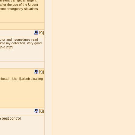
avelers can get an urgent
fter the use of the Urgent
 some emergency situations.
ollector and I sometimes read
 into my collection. Very good
-fl.html
nbeach-fl.html]airbnb cleaning
pest control
ea