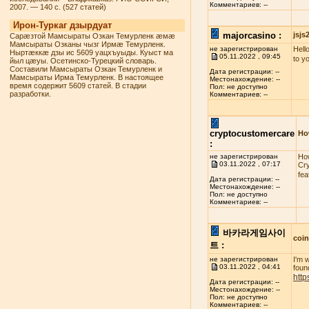
Комментариев: --
2007. — 140 с. (527 статей)
Ирон-Туркаг дзырдуат
majorcasino :
jsj
Сарæзтой Мамсыраты Озкан Темурленк æмæ
Мамсыраты Озканы чызг Ирмæ Темурленк.
не зарегистрирован
Hello
Ныртæккæ дзы ис 5609 уацхъуыды. Куыст ма
05.11.2022 , 09:45
to y
йыл цæуы. Осетинско-Турецкий словарь.
Составили Мамсыраты Озкан Темурленк и
Дата регистрации: --
Мамсыраты Ирма Темурленк. В настоящее
Местонахождение: --
время содержит 5609 статей. В стадии
Пол: не доступно
разработки.
Комментариев: --
cryptocustomercare
Ho
:
не зарегистрирован
How
03.11.2022 , 07:17
Cry
fea
Дата регистрации: --
Местонахождение: --
Пол: не доступно
Комментариев: --
바카라게임사이
coi
트 :
не зарегистрирован
I'm 
03.11.2022 , 04:41
found
http
Дата регистрации: --
Местонахождение: --
Пол: не доступно
Комментариев: --