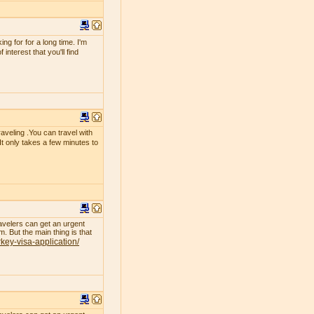
g for for a long time. I'm
interest that you'll find
raveling .You can travel with
 It only takes a few minutes to
avelers can get an urgent
. But the main thing is that
rkey-visa-application/