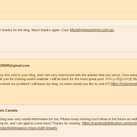
Murphyglassmirror.com.au
r thanks for the blog. Much thanks again. Cool.
s225500@gmail.com
s my first visit to your blog, and I am very impressed with the articles that you serve. Give a
k you for sharing useful material. I will be back for the more great post. 카지노게임사이트 But
https://casinona
 solved my problem! I will leave my blog, so when would you like to visit it?!
els Canada
 blog was very useful information for me. Please keep sharing such ideas in the future as wel
https://cantexdistribution.com/col
ing for, and I am glad to come here! Thanks for sharing.
oducts/elegance-class-bath-towels