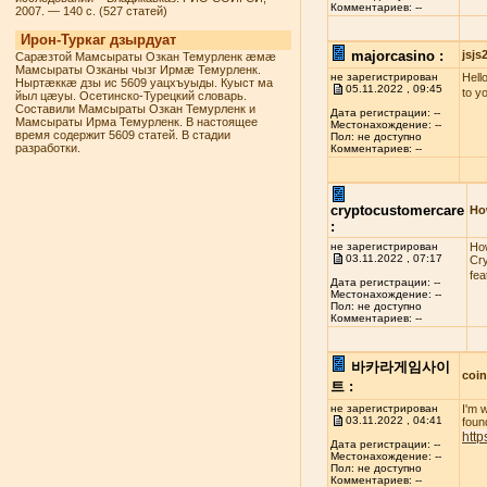
Комментариев: --
2007. — 140 с. (527 статей)
Ирон-Туркаг дзырдуат
majorcasino :
jsj
Сарæзтой Мамсыраты Озкан Темурленк æмæ
Мамсыраты Озканы чызг Ирмæ Темурленк.
не зарегистрирован
Hello
Ныртæккæ дзы ис 5609 уацхъуыды. Куыст ма
05.11.2022 , 09:45
to y
йыл цæуы. Осетинско-Турецкий словарь.
Составили Мамсыраты Озкан Темурленк и
Дата регистрации: --
Мамсыраты Ирма Темурленк. В настоящее
Местонахождение: --
время содержит 5609 статей. В стадии
Пол: не доступно
разработки.
Комментариев: --
cryptocustomercare
Ho
:
не зарегистрирован
How
03.11.2022 , 07:17
Cry
fea
Дата регистрации: --
Местонахождение: --
Пол: не доступно
Комментариев: --
바카라게임사이
coi
트 :
не зарегистрирован
I'm 
03.11.2022 , 04:41
found
http
Дата регистрации: --
Местонахождение: --
Пол: не доступно
Комментариев: --