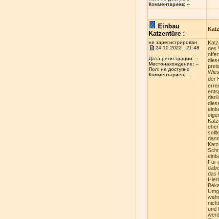
Комментариев: --
Einbau
Kat
Katzentüre :
не зарегистрирован
Katz
24.10.2022 , 21:48
des 
offe
Дата регистрации: --
dies
Местонахождение: --
prei
Пол: не доступно
Wies
Комментариев: --
der 
erre
ents
darü
dies
einb
eige
Katz
eher
soll
dann
Katz
Schr
einb
Für 
dabe
das 
Hier
Beka
Umge
wahr
nich
und 
werd