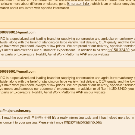
Emulator Info
 to learn more about different emulators, go to
, which is an emulator encyclop
rmation about emulators with specific information.
1360899601@gmail.com
O is a specialized and leading brand for supplying construction and agriculture machinery 
dwide, along with the belief of standing on large variety, fast delivery, OEM quality, and the 
ys have what you need, always at low prices. We are proud of our delivery, specialist service, 
hh150 32430
ys meets and exceeds our customers' expectations. In addition to oil filter
, y
ther parts of Excavators, Forklift, Aerial Work Platforms AWP on our website.
1360899601@gmail.com
O is a specialized and leading brand for supplying construction and agriculture machinery 
dwide, along with the belief of standing on large variety, fast delivery, OEM quality, and the 
ys have what you need, always at low prices. We are proud of our delivery, specialist service, 
ys meets and exceeds our customers' expectations. In addition to oil filter hh150 32430, you
r parts of Excavators, Forklift, Aerial Work Platforms AWP on our website.
s://majorcasino.org/
o, I read the post well. 온라인바카라 It's a really interesting topic and it has helped me a lot. In f
https://majorcasino.org/
lar content to your posting. Please visit once