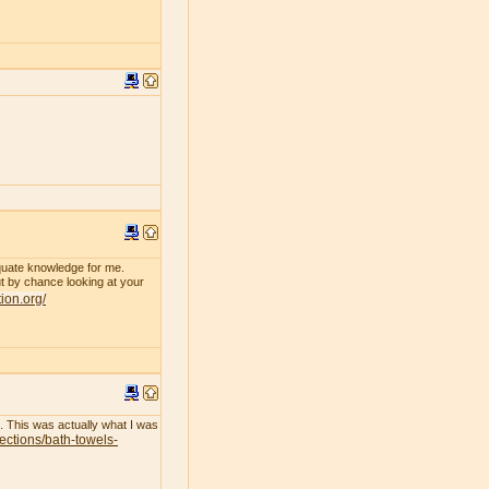
dequate knowledge for me.
 by chance looking at your
tion.org/
l. This was actually what I was
lections/bath-towels-