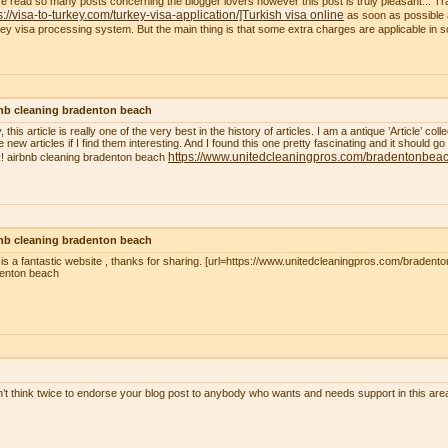
ve read so many posts concerning the blogger lovers however this post is truly pleasant... Tr
s://visa-to-turkey.com/turkey-visa-application/]Turkish visa online
as soon as possible a
ey visa processing system. But the main thing is that some extra charges are applicable in
nb cleaning bradenton beach
, this article is really one of the very best in the history of articles. I am a antique ’Article’ c
 new articles if I find them interesting. And I found this one pretty fascinating and it should go
https://www.unitedcleaningpros.com/bradentonbeach
! airbnb cleaning bradenton beach
nb cleaning bradenton beach
 is a fantastic website , thanks for sharing. [url=https://www.unitedcleaningpros.com/bradento
enton beach
n’t think twice to endorse your blog post to anybody who wants and needs support in this ar