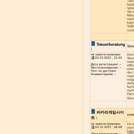
Tier
häuf
Vort
Sie 
Miez
nach
kann
Selb
rund
Steuerberatung
Steu
:
не зарегистрирован
Gera
24.10.2022 , 21:43
Steu
maxi
Дата регистрации: --
effi
Местонахождение: --
eine
Пол: не доступно
den 
Комментариев: --
mach
mögl
Anfa
fach
mehr
Dien
Steu
바카라게임사이
coi
트 :
не зарегистрирован
I'm 
24.10.2022 , 08:48
your 
http
Дата регистрации: --