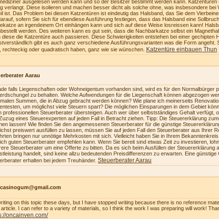
mediziner ausgelesen werden kann und so der Besitzer bestimmt werden kann. Katzentüren 
ig verlangt. Diese isolieren und machen besser dicht als solche ohne, was insbesondere bei 
eil ist. Das Problem bei diesen Katzentüren ist eindeutig das Halsband, das Sie dem Vierbe
darauf, sofern Sie sich für ebendiese Ausführung festlegen, dass das Halsband eine Sollbruch
ekatze an irgendeinem Ort einhängen kann und sich auf diese Weise losreissen kann! Hals
bestellt werden. Des weiteren kann es gut sein, dass die Nachbarkatze selbst ein Magnetha
 diese die Katzentüre auch passieren. Diese Schwierigkeiten entstehen bei einer gechipten 
stverständlich gibt es auch ganz verschiedene Ausführungsvarianten was die Form angeht. 
Katzentüre einbauen Thun
, rechteckig oder quadratisch haben, ganz wie sie wünschen.
erberater Aarau
de falls Liegenschaften oder Wohneigentum vorhanden sind, wird es für den Normalbürger pr
erdschungel zu behalten. Welche Aufwendungen für die Liegenschaft können abgezogen we
malen Summen, die in Abzug gebracht werden können? Wie plane ich meinerseits Renovatio
zientesten, um möglichst viele Steuern spart? Die möglichen Einsparungen in dem Gebiet könn
n professionellen Steuerberater übersteigen. Auch wer über selbstständiges Gehalt verfügt, 
Zuzug eines Steuerexperten auf jeden Fall in Betracht ziehen. Tipp: Die Steuererklärung z
en lassen! Wie finden Sie den angemessenen Steuerberater für die günstige Steuererkläru
ichst preiswert ausfüllen zu lassen, müssen Sie auf jeden Fall den Steuerberater aus Ihrer 
hrten bringen nur unnötige Mehrkosten mit sich. Vielleicht haben Sie in Ihrem Bekanntenkrei
lich guten Steuerberater empfehlen kann. Wenn Sie bereit sind etwas Zeit zu investieren, loh
ere Steuerberater um eine Offerte zu bitten. Da es sich beim Ausfüllen der Steuererklärung a
stleistung handelt, sind keine allzu bedeutenden Preisdifferenzen zu erwarten. Eine günstige
Steuerberater Aarau
erberater erhalten bei jedem Treuhänder.
ncasinogum@gmail.com
writing on this topic these days, but I have stopped writing because there is no reference mate
article. I can refer to a variety of materials, so I think the work I was preparing will work! Tha
s://oncainven.com/