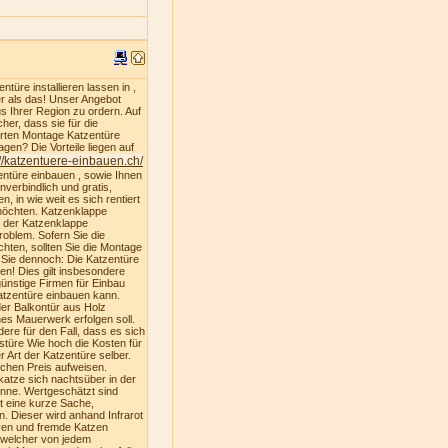
türe installieren lassen in ,
er als das! Unser Angebot
s Ihrer Region zu ordern. Auf
er, dass sie für die
ferten Montage Katzentüre
gen? Die Vorteile liegen auf
://katzentuere-einbauen.ch/
entüre einbauen , sowie Ihnen
nverbindlich und gratis,
, in wie weit es sich rentiert
 möchten. Katzenklappe
u der Katzenklappe
oblem. Sofern Sie die
hten, sollten Sie die Montage
n Sie dennoch: Die Katzentüre
ren! Dies gilt insbesondere
ünstige Firmen für Einbau
atzentüre einbauen kann.
der Balkontür aus Holz
es Mauerwerk erfolgen soll.
dere für den Fall, dass es sich
stüre Wie hoch die Kosten für
 Art der Katzentüre selber.
ichen Preis aufweisen.
katze sich nachtsüber in der
nne. Wertgeschätzt sind
st eine kurze Sache,
. Dieser wird anhand Infrarot
ren und fremde Katzen
, welcher von jedem