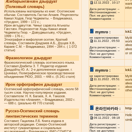
Æмбарынгæнæн дзырдуат
12.11.2022 , 10:17
want
(Толковый словарь)
info
Дата регистрации: --
Использованы материалы из книг: Осетинские
Местонахождение: --
обычаи. Составитель Гастан Агнаев. Рецензенты
Пол: не доступно
Камал Ходов, Геор Чеджемты. – Владикавказ,
Комментариев: --
«Урсдон», 1999 – 172 с.;
Ирон æгъдæуттæ. Чиныг сарæзта Агънаты
Гæстæн. Рецензенттæ Ходы Камал æмæ
mymro :
lck
Чеджемты Геор. – Дзæуджыхъæу, «Урсдон»,
1999 – 176 с.;
не зарегистрирован
MyMR
Этнография и мифология осетин. Краткий
11.11.2022 , 05:53
worl
словарь. Составили Дзадзиев А.Б., Дзуцев Х.В.,
alwa
Караев С.М. – Владикавказ, 1994 – 284 с. ( 1 072
Дата регистрации: --
alwa
статьи)
Местонахождение: --
or o
Пол: не доступно
Комментариев: --
Фразеологион дзырдуат
Фразеологический словарь осетинского языка.
Составил Дзабиты З. Т. Редактор издания
Дзиццойты Ю. А.: 2-е дополненное издание. г.
mymro :
lck
Цхинвал, Полиграфическое производственное
не зарегистрирован
MyMR
объединение РЮО, 2003. – 448 с. (5 241 статя)
11.11.2022 , 05:51
worl
alwa
Ирон орфографион дзырдуат
Дата регистрации: --
alwa
Осетинский орфографический словарь, около 58
Местонахождение: --
othe
Пол: не доступно
тысяч слов. Научно-популярное издание.
Комментариев: --
Составители: Н. К. Багаев, Х. А. Таказов.
Издательство «Алания», – Владикавказ, 2002 г.
— 688 с. (реально 49 770 статей)
온라인바카라 :
http
Русско-Осетинский словарь
не зарегистрирован
Hell
лингвистических терминов
09.11.2022 , 08:18
simi
Составил: Гацалова Л.Б. Книга издана в
авторской редакции. Северо-Осетинский
Дата регистрации: --
Местонахождение: --
институт гуманитарных и социальных
Пол: не доступно
исследований – Владикавказ: РИО СОИГСИ,