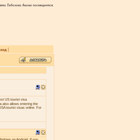
яти Таболова Акима посвящается.
|
ход
est US tourist visa
 also allows entering the
SA tourist visas online. For
indows on Android. If you