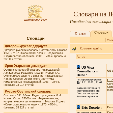
Словари на 
www.iriston.com
Пособие для желающих з
Словари
Статьи
Словари
|
Сло
Дигорон-Уруссаг дзурдуат
Комментарий к:
Дигорско-русский словарь. Составитель Таказов
Ф.М., к.ф.н.: Около 30000 слов. г. Владикавказ,
Издательство «Алания», 2003. – 734 с. (реально
Автор
23 111 статей)
Ирон-Уырыссаг дзырдуат
US Visa
Осетинско-русский словарь под редакцией
US V
Consultants in
А.М.Касаева, Редактор издания Гуриев Т.А.:
Delhi :
Около 28000 слов. 4-е издание. г.Владикавказ,
Изд-во Северо-Осетинского института
не зарегистрирован
US V
гуманитарных исследований, 1993. – 384 с.
12.11.2022 , 11:07
Cons
(реально 23 014 статей)
Unit
Дата регистрации: --
more 
Местонахождение: --
Русско-Осетинский словарь
Пол: не доступно
Составил В.И. Абаев. Редактор издания М.И.
Комментариев: --
Исаев: Около 25000 слов. Издание второе,
исправленное и дополненное. г. Москва, Изд-во
«Советская энциклопедия», 1970. – 584 с.
Eric Ducote :
Emul
(реально 25 227 статьи)
не зарегистрирован
Do y