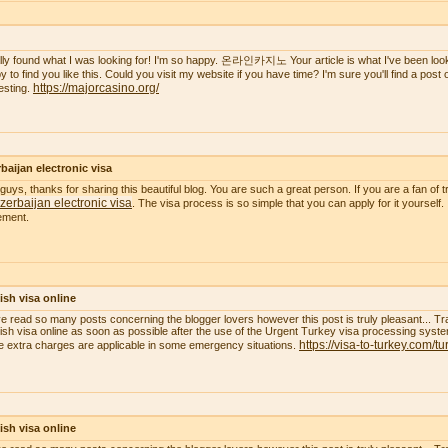
nally found what I was looking for! I'm so happy. 온라인카지노 Your article is what I've been lookin
 to find you like this. Could you visit my website if you have time? I'm sure you'll find a post of 
https://majorcasino.org/
resting.
baijan electronic visa
guys, thanks for sharing this beautiful blog. You are such a great person. If you are a fan of t
zerbaijan electronic visa
. The visa process is so simple that you can apply for it yourself.
ement.
ish visa online
ve read so many posts concerning the blogger lovers however this post is truly pleasant... Tr
ish visa online as soon as possible after the use of the Urgent Turkey visa processing system
https://visa-to-turkey.com/tu
 extra charges are applicable in some emergency situations.
ish visa online