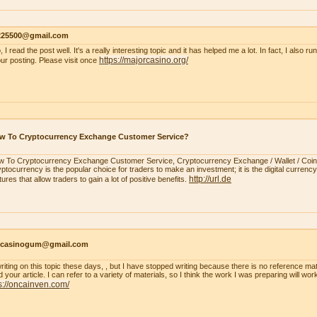
s225500@gmail.com
, I read the post well. It's a really interesting topic and it has helped me a lot. In fact, I also r
https://majorcasino.org/
our posting. Please visit once
w To Cryptocurrency Exchange Customer Service?
 To Cryptocurrency Exchange Customer Service, Cryptocurrency Exchange / Wallet / Coi
ptocurrency is the popular choice for traders to make an investment; it is the digital currency.
http://url.de
tures that allow traders to gain a lot of positive benefits.
ncasinogum@gmail.com
writing on this topic these days, , but I have stopped writing because there is no reference mat
 your article. I can refer to a variety of materials, so I think the work I was preparing will wo
s://oncainven.com/