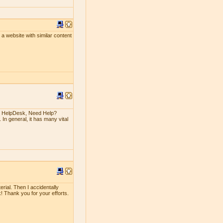
un a website with similar content
n HelpDesk, Need Help?
 In general, it has many vital
erial. Then I accidentally
rk! Thank you for your efforts.