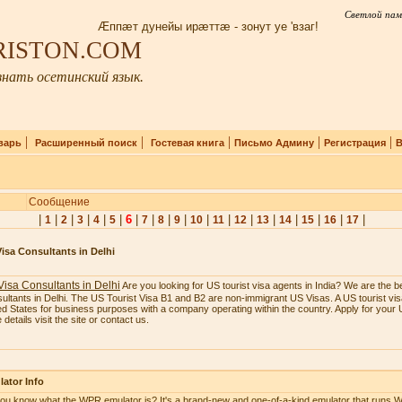
Светлой пам
Æппæт дунейы ирæттæ - зонут уе 'взаг!
IRISTON.COM
нать осетинский язык.
|
|
|
|
|
варь
Расширенный поиск
Гостевая книга
Письмо Админу
Регистрация
В
Сообщение
|
|
|
|
|
|
6
|
|
|
|
|
|
|
|
|
|
|
|
1
2
3
4
5
7
8
9
10
11
12
13
14
15
16
17
isa Consultants in Delhi
isa Consultants in Delhi
Are you looking for US tourist visa agents in India? We are the b
ultants in Delhi. The US Tourist Visa B1 and B2 are non-immigrant US Visas. A US tourist visa
ed States for business purposes with a company operating within the country. Apply for your U
details visit the site or contact us.
ator Info
ou know what the WPR emulator is? It's a brand-new and one-of-a-kind emulator that runs W