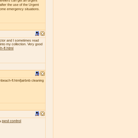
avelers can get an urgent
fter the use of the Urgent
 some emergency situations.
ollector and I sometimes read
 into my collection. Very good
-fl.html
nbeach-fl.html]airbnb cleaning
pest control
ea