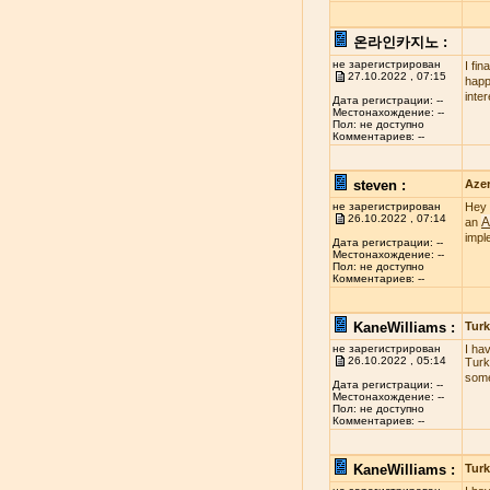
온라인카지노 :
не зарегистрирован
I fi
27.10.2022 , 07:15
happy
inte
Дата регистрации: --
Местонахождение: --
Пол: не доступно
Комментариев: --
steven :
Azer
не зарегистрирован
Hey 
26.10.2022 , 07:14
A
an
impl
Дата регистрации: --
Местонахождение: --
Пол: не доступно
Комментариев: --
KaneWilliams :
Turk
не зарегистрирован
I ha
26.10.2022 , 05:14
Turk
some
Дата регистрации: --
Местонахождение: --
Пол: не доступно
Комментариев: --
KaneWilliams :
Turk