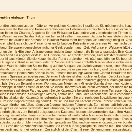
zentüre einbauen Thun
entüre einbauen lassen – Offerten vergleichen Katzentüre installieren. Sie möchten eine Katzen
Weiteren die Kosten und Preise verschiedenener Lieferanten vergleichen? Nichts ist einfach
riert Ihnen die Chance, Angebote für den Einbau der Katzentüre von verschiedenen Firmen au
e Weise müssen Sie das Katzentürchen nicht selber montieren. Darüber hinaus stellen Sie sich
swerte Installation der Katzentüre in keiner Weise mehr berappen, als unbedingt nötig ist. Of
o empfiehlt es sich, die Preise für einen Einbau der Katzentüre bei diversen Firmen nachzufra
https
Hand: Sie sparen demzufolge nicht nur Geld, sondern auch Zeit. Auf unserer Webseite
ichen sie mit Hilfe einer Anfrage verschiedene Unternehmen, die Ihnen anstandslos Ihre Katz
prechend ein Angebot erstellt. Die Offerten, die Sie erhalten werden, sind selbstverständlich u
ber hinaus können Sie die Kosten in aller Ruhe vergleichen. Als nächstes können Sie beurteilen
e Ausgabe in Kauf zu nehmen, oder ob Sie die Katzentüre schließlich lieber alleine einbauen
auen Wahrlich könnten Sie mit Bezug auf der Ausgabe zusätzlich versucht sein, einen Einba
nhändig zu tun. Je nachdem wo Sie die Katzentüre einpassen möchten, wird das auch kein Pr
enschleuse jedoch zum Beispiel in ein Fenster, beziehungsweise eine Glastür installieren möc
 einem Spezialisten überlassen. Bei einer Holztüre ist dies noch eher lösbar. Berücksichtige
te wenn stets realisierbar winddicht installiert werden , unter anderem gegen aussen gut isolie
, falls Sie zum Beispiel in einer Wohnung zur Miete nach Minergie-Standard wohnen. Kosteng
enklappe in finden Eventuell haben Sie einen Handwerker an Ihrem Wohnort, der Ihnen die K
einereien sind ideale Partner, wenn Sie die Katzentüre beispielsweise in eine Terrassentür, o
auen lassen wollen. Schwieriger wird es, sobald der Einbau der Katzenschleuse in vorhanden
die Installation der Katzentür in Isolierglas brauchen Sie erst recht den Spezialisten, insbeson
i um eine Doppelverglasung handelt. Preise und Kosten Katzentürchen Katzentürchen in Gla
Katzentürchen entfallen, hängt von 2 verschiedenen Faktoren ab. Zum einen natürlich von der
bei gibt es die verschiedensten Ausführungen, die logischerweise allesamt einen unterschiedl
nntlich gibt es zum Beispiel zeitgesteuerte Katzenschleusen, die vermeiden, dass Ihre Haus
bung herumtreibe. Jene Katzentürchen verriegeln automatisch zu einer bestimmten Zeitspa
lich Katzenklappen mit Chip. Ihre Miezekatze bekommt folglich einen Chip eingesetzt. Dies i
tsdestotrotz durch Mehrkosten für den gespritzten Chip und die teurere Katzentüre verbunden
RFID von der Katzenschleuse erkannt. So kann nur die gechipte Hauskatze die Türe passie
en bestimmt nicht eingelassen. Zusätzlich ist der Chip mit einer Seriennummer ausgestattet