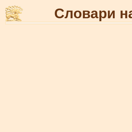
Словари н