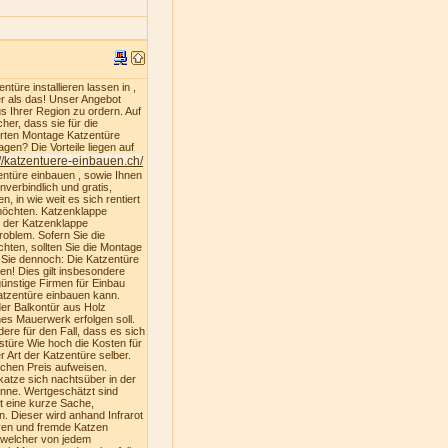
türe installieren lassen in ,
er als das! Unser Angebot
s Ihrer Region zu ordern. Auf
er, dass sie für die
ferten Montage Katzentüre
gen? Die Vorteile liegen auf
://katzentuere-einbauen.ch/
entüre einbauen , sowie Ihnen
nverbindlich und gratis,
, in wie weit es sich rentiert
 möchten. Katzenklappe
u der Katzenklappe
oblem. Sofern Sie die
hten, sollten Sie die Montage
n Sie dennoch: Die Katzentüre
ren! Dies gilt insbesondere
ünstige Firmen für Einbau
atzentüre einbauen kann.
der Balkontür aus Holz
es Mauerwerk erfolgen soll.
dere für den Fall, dass es sich
stüre Wie hoch die Kosten für
 Art der Katzentüre selber.
ichen Preis aufweisen.
katze sich nachtsüber in der
nne. Wertgeschätzt sind
st eine kurze Sache,
. Dieser wird anhand Infrarot
ren und fremde Katzen
, welcher von jedem