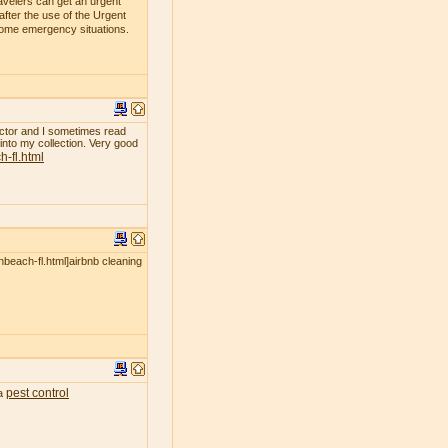
avelers can get an urgent
fter the use of the Urgent
 some emergency situations.
ollector and I sometimes read
 into my collection. Very good
-fl.html
nbeach-fl.html]airbnb cleaning
pest control
ea