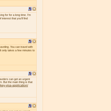
g for for a long time. I'm
interest that you'll find
raveling .You can travel with
 It only takes a few minutes to
avelers can get an urgent
. But the main thing is that
rkey-visa-application/