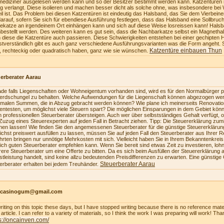
mediziner ausgelesen werden kann und so der Besitzer bestimmt werden kann. Katzentüren 
ig verlangt. Diese isolieren und machen besser dicht als solche ohne, was insbesondere bei 
eil ist. Das Problem bei diesen Katzentüren ist eindeutig das Halsband, das Sie dem Vierbe
darauf, sofern Sie sich für ebendiese Ausführung festlegen, dass das Halsband eine Sollbruch
ekatze an irgendeinem Ort einhängen kann und sich auf diese Weise losreissen kann! Hals
bestellt werden. Des weiteren kann es gut sein, dass die Nachbarkatze selbst ein Magnetha
 diese die Katzentüre auch passieren. Diese Schwierigkeiten entstehen bei einer gechipten 
stverständlich gibt es auch ganz verschiedene Ausführungsvarianten was die Form angeht. 
Katzentüre einbauen Thun
, rechteckig oder quadratisch haben, ganz wie sie wünschen.
erberater Aarau
de falls Liegenschaften oder Wohneigentum vorhanden sind, wird es für den Normalbürger pr
erdschungel zu behalten. Welche Aufwendungen für die Liegenschaft können abgezogen we
malen Summen, die in Abzug gebracht werden können? Wie plane ich meinerseits Renovatio
zientesten, um möglichst viele Steuern spart? Die möglichen Einsparungen in dem Gebiet könn
n professionellen Steuerberater übersteigen. Auch wer über selbstständiges Gehalt verfügt, 
Zuzug eines Steuerexperten auf jeden Fall in Betracht ziehen. Tipp: Die Steuererklärung z
en lassen! Wie finden Sie den angemessenen Steuerberater für die günstige Steuererkläru
ichst preiswert ausfüllen zu lassen, müssen Sie auf jeden Fall den Steuerberater aus Ihrer 
hrten bringen nur unnötige Mehrkosten mit sich. Vielleicht haben Sie in Ihrem Bekanntenkrei
lich guten Steuerberater empfehlen kann. Wenn Sie bereit sind etwas Zeit zu investieren, loh
ere Steuerberater um eine Offerte zu bitten. Da es sich beim Ausfüllen der Steuererklärung a
stleistung handelt, sind keine allzu bedeutenden Preisdifferenzen zu erwarten. Eine günstige
Steuerberater Aarau
erberater erhalten bei jedem Treuhänder.
ncasinogum@gmail.com
writing on this topic these days, but I have stopped writing because there is no reference mate
article. I can refer to a variety of materials, so I think the work I was preparing will work! Tha
s://oncainven.com/