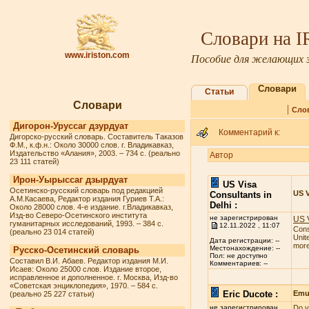
Словари на 
www.iriston.com
Пособие для желающих з
Словари
Статьи
Словари
|
Сло
Дигорон-Уруссаг дзурдуат
Комментарий к:
Дигорско-русский словарь. Составитель Таказов
Ф.М., к.ф.н.: Около 30000 слов. г. Владикавказ,
Издательство «Алания», 2003. – 734 с. (реально
Автор
23 111 статей)
Ирон-Уырыссаг дзырдуат
US Visa
Осетинско-русский словарь под редакцией
US V
Consultants in
А.М.Касаева, Редактор издания Гуриев Т.А.:
Delhi :
Около 28000 слов. 4-е издание. г.Владикавказ,
Изд-во Северо-Осетинского института
не зарегистрирован
US V
гуманитарных исследований, 1993. – 384 с.
12.11.2022 , 11:07
Cons
(реально 23 014 статей)
Unit
Дата регистрации: --
more 
Местонахождение: --
Русско-Осетинский словарь
Пол: не доступно
Составил В.И. Абаев. Редактор издания М.И.
Комментариев: --
Исаев: Около 25000 слов. Издание второе,
исправленное и дополненное. г. Москва, Изд-во
«Советская энциклопедия», 1970. – 584 с.
Eric Ducote :
Emul
(реально 25 227 статьи)
не зарегистрирован
Do y