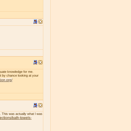
dequate knowledge for me.
 by chance looking at your
tion.org/
l. This was actually what I was
lections/bath-towels-