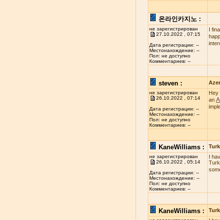
온라인카지노 :
не зарегистрирован
I fi
27.10.2022 , 07:15
happy
inte
Дата регистрации: --
Местонахождение: --
Пол: не доступно
Комментариев: --
steven :
Azer
не зарегистрирован
Hey 
26.10.2022 , 07:14
A
an
impl
Дата регистрации: --
Местонахождение: --
Пол: не доступно
Комментариев: --
KaneWilliams :
Turk
не зарегистрирован
I ha
26.10.2022 , 05:14
Turk
some
Дата регистрации: --
Местонахождение: --
Пол: не доступно
Комментариев: --
KaneWilliams :
Turk