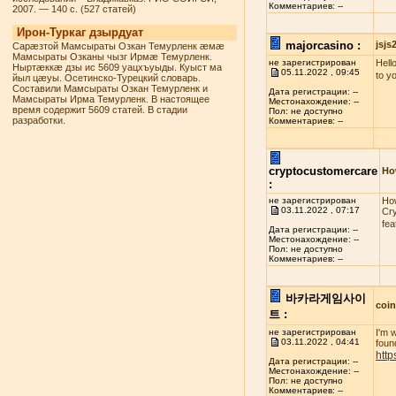
Комментариев: --
2007. — 140 с. (527 статей)
Ирон-Туркаг дзырдуат
majorcasino :
jsj
Сарæзтой Мамсыраты Озкан Темурленк æмæ
Мамсыраты Озканы чызг Ирмæ Темурленк.
не зарегистрирован
Hello
Ныртæккæ дзы ис 5609 уацхъуыды. Куыст ма
05.11.2022 , 09:45
to y
йыл цæуы. Осетинско-Турецкий словарь.
Составили Мамсыраты Озкан Темурленк и
Дата регистрации: --
Мамсыраты Ирма Темурленк. В настоящее
Местонахождение: --
время содержит 5609 статей. В стадии
Пол: не доступно
разработки.
Комментариев: --
cryptocustomercare
Ho
:
не зарегистрирован
How
03.11.2022 , 07:17
Cry
fea
Дата регистрации: --
Местонахождение: --
Пол: не доступно
Комментариев: --
바카라게임사이
coi
트 :
не зарегистрирован
I'm 
03.11.2022 , 04:41
found
http
Дата регистрации: --
Местонахождение: --
Пол: не доступно
Комментариев: --