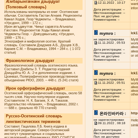
Æмбарынгæнæн дзырдуат
12.11.2022 , 10:17
want
(Толковый словарь)
info
Дата регистрации: --
Использованы материалы из книг: Осетинские
Местонахождение: --
обычаи. Составитель Гастан Агнаев. Рецензенты
Пол: не доступно
Камал Ходов, Геор Чеджемты. – Владикавказ,
Комментариев: --
«Урсдон», 1999 – 172 с.;
Ирон æгъдæуттæ. Чиныг сарæзта Агънаты
Гæстæн. Рецензенттæ Ходы Камал æмæ
mymro :
lck
Чеджемты Геор. – Дзæуджыхъæу, «Урсдон»,
1999 – 176 с.;
не зарегистрирован
MyMR
Этнография и мифология осетин. Краткий
11.11.2022 , 05:53
worl
словарь. Составили Дзадзиев А.Б., Дзуцев Х.В.,
alwa
Караев С.М. – Владикавказ, 1994 – 284 с. ( 1 072
Дата регистрации: --
alwa
статьи)
Местонахождение: --
or o
Пол: не доступно
Комментариев: --
Фразеологион дзырдуат
Фразеологический словарь осетинского языка.
Составил Дзабиты З. Т. Редактор издания
Дзиццойты Ю. А.: 2-е дополненное издание. г.
mymro :
lck
Цхинвал, Полиграфическое производственное
не зарегистрирован
MyMR
объединение РЮО, 2003. – 448 с. (5 241 статя)
11.11.2022 , 05:51
worl
alwa
Ирон орфографион дзырдуат
Дата регистрации: --
alwa
Осетинский орфографический словарь, около 58
Местонахождение: --
othe
Пол: не доступно
тысяч слов. Научно-популярное издание.
Комментариев: --
Составители: Н. К. Багаев, Х. А. Таказов.
Издательство «Алания», – Владикавказ, 2002 г.
— 688 с. (реально 49 770 статей)
온라인바카라 :
http
Русско-Осетинский словарь
не зарегистрирован
Hell
лингвистических терминов
09.11.2022 , 08:18
simi
Составил: Гацалова Л.Б. Книга издана в
авторской редакции. Северо-Осетинский
Дата регистрации: --
Местонахождение: --
институт гуманитарных и социальных
Пол: не доступно
исследований – Владикавказ: РИО СОИГСИ,