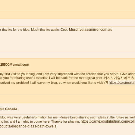
Murphyglassmirror.com.au
r thanks for the blog. Much thanks again. Cool.
s225500@gmail.com
s my first visit to your blog, and I am very impressed with the articles that you serve. Give a
k you for sharing useful material. I will be back for the more great post. 카지노게임사이트 But
https://casinona
 solved my problem! I will leave my blog, so when would you like to visit it?!
els Canada
 blog was very useful information for me. Please keep sharing such ideas in the future as wel
https://cantexdistribution.com/col
ing for, and I am glad to come here! Thanks for sharing.
oducts/elegance-class-bath-towels