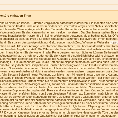
zentüre einbauen Thun
entüre einbauen lassen – Offerten vergleichen Katzentüre installieren. Sie möchten eine Katzen
Weiteren die Kosten und Preise verschiedenener Lieferanten vergleichen? Nichts ist einfach
riert Ihnen die Chance, Angebote für den Einbau der Katzentüre von verschiedenen Firmen au
e Weise müssen Sie das Katzentürchen nicht selber montieren. Darüber hinaus stellen Sie sich
swerte Installation der Katzentüre in keiner Weise mehr berappen, als unbedingt nötig ist. Of
o empfiehlt es sich, die Preise für einen Einbau der Katzentüre bei diversen Firmen nachzufra
https
Hand: Sie sparen demzufolge nicht nur Geld, sondern auch Zeit. Auf unserer Webseite
ichen sie mit Hilfe einer Anfrage verschiedene Unternehmen, die Ihnen anstandslos Ihre Katz
prechend ein Angebot erstellt. Die Offerten, die Sie erhalten werden, sind selbstverständlich u
ber hinaus können Sie die Kosten in aller Ruhe vergleichen. Als nächstes können Sie beurteilen
e Ausgabe in Kauf zu nehmen, oder ob Sie die Katzentüre schließlich lieber alleine einbauen
auen Wahrlich könnten Sie mit Bezug auf der Ausgabe zusätzlich versucht sein, einen Einba
nhändig zu tun. Je nachdem wo Sie die Katzentüre einpassen möchten, wird das auch kein Pr
enschleuse jedoch zum Beispiel in ein Fenster, beziehungsweise eine Glastür installieren möc
 einem Spezialisten überlassen. Bei einer Holztüre ist dies noch eher lösbar. Berücksichtige
te wenn stets realisierbar winddicht installiert werden , unter anderem gegen aussen gut isolie
, falls Sie zum Beispiel in einer Wohnung zur Miete nach Minergie-Standard wohnen. Kosteng
enklappe in finden Eventuell haben Sie einen Handwerker an Ihrem Wohnort, der Ihnen die K
einereien sind ideale Partner, wenn Sie die Katzentüre beispielsweise in eine Terrassentür, o
auen lassen wollen. Schwieriger wird es, sobald der Einbau der Katzenschleuse in vorhanden
die Installation der Katzentür in Isolierglas brauchen Sie erst recht den Spezialisten, insbeson
i um eine Doppelverglasung handelt. Preise und Kosten Katzentürchen Katzentürchen in Gla
Katzentürchen entfallen, hängt von 2 verschiedenen Faktoren ab. Zum einen natürlich von der
bei gibt es die verschiedensten Ausführungen, die logischerweise allesamt einen unterschiedl
nntlich gibt es zum Beispiel zeitgesteuerte Katzenschleusen, die vermeiden, dass Ihre Haus
bung herumtreibe. Jene Katzentürchen verriegeln automatisch zu einer bestimmten Zeitspa
lich Katzenklappen mit Chip. Ihre Miezekatze bekommt folglich einen Chip eingesetzt. Dies i
tsdestotrotz durch Mehrkosten für den gespritzten Chip und die teurere Katzentüre verbunden
RFID von der Katzenschleuse erkannt. So kann nur die gechipte Hauskatze die Türe passie
en bestimmt nicht eingelassen. Zusätzlich ist der Chip mit einer Seriennummer ausgestattet