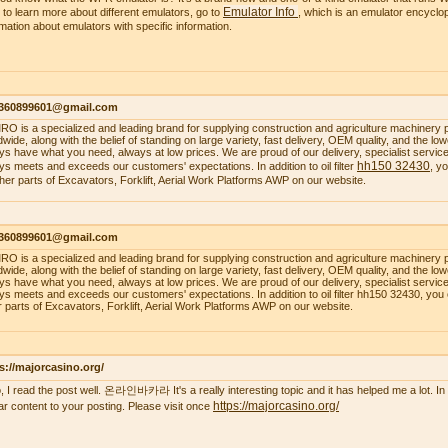
Emulator Info
 to learn more about different emulators, go to
, which is an emulator encyclop
rmation about emulators with specific information.
1360899601@gmail.com
O is a specialized and leading brand for supplying construction and agriculture machinery 
dwide, along with the belief of standing on large variety, fast delivery, OEM quality, and the 
ys have what you need, always at low prices. We are proud of our delivery, specialist service, 
hh150 32430
ys meets and exceeds our customers' expectations. In addition to oil filter
, y
ther parts of Excavators, Forklift, Aerial Work Platforms AWP on our website.
1360899601@gmail.com
O is a specialized and leading brand for supplying construction and agriculture machinery 
dwide, along with the belief of standing on large variety, fast delivery, OEM quality, and the 
ys have what you need, always at low prices. We are proud of our delivery, specialist service, 
ys meets and exceeds our customers' expectations. In addition to oil filter hh150 32430, you
r parts of Excavators, Forklift, Aerial Work Platforms AWP on our website.
s://majorcasino.org/
o, I read the post well. 온라인바카라 It's a really interesting topic and it has helped me a lot. In f
https://majorcasino.org/
lar content to your posting. Please visit once