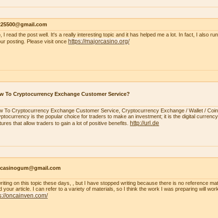
s225500@gmail.com
, I read the post well. It's a really interesting topic and it has helped me a lot. In fact, I also r
https://majorcasino.org/
our posting. Please visit once
w To Cryptocurrency Exchange Customer Service?
 To Cryptocurrency Exchange Customer Service, Cryptocurrency Exchange / Wallet / Coi
ptocurrency is the popular choice for traders to make an investment; it is the digital currency.
http://url.de
tures that allow traders to gain a lot of positive benefits.
ncasinogum@gmail.com
writing on this topic these days, , but I have stopped writing because there is no reference mat
 your article. I can refer to a variety of materials, so I think the work I was preparing will wo
s://oncainven.com/