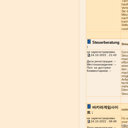
Tier
häuf
Vort
Sie 
Miez
nach
kann
Selb
rund
Steuerberatung
Steu
:
не зарегистрирован
Gera
24.10.2022 , 21:43
Steu
maxi
Дата регистрации: --
effi
Местонахождение: --
eine
Пол: не доступно
den 
Комментариев: --
mach
mögl
Anfa
fach
mehr
Dien
Steu
바카라게임사이
coi
트 :
не зарегистрирован
I'm 
24.10.2022 , 08:48
your 
http
Дата регистрации: --