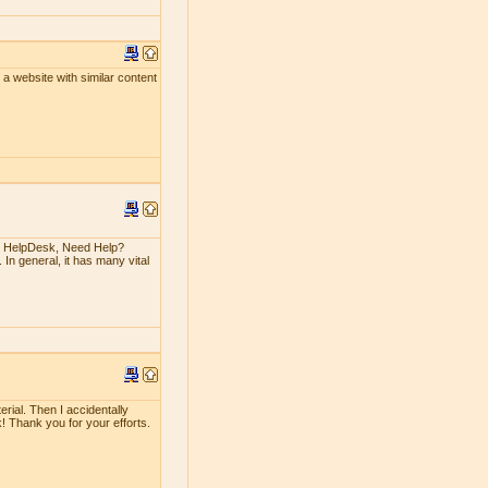
un a website with similar content
n HelpDesk, Need Help?
 In general, it has many vital
erial. Then I accidentally
rk! Thank you for your efforts.