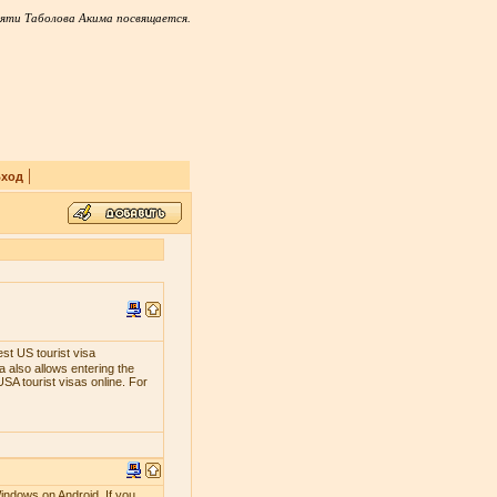
яти Таболова Акима посвящается.
|
ход
est US tourist visa
 also allows entering the
SA tourist visas online. For
indows on Android. If you