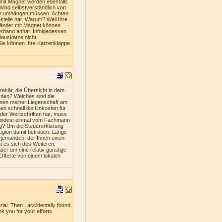
mit Magnet werden ebenfalls
Wind selbstverständlich von
iner umhängen müssen. Achten
stelle hat. Warum? Weil Ihre
bänder mit Magnet können
lsband anhat. Infolgedessen
Hauskatze nicht.
Sie können Ihre Katzenklappe
ekär, die Übersicht in dem
rden? Welches sind die
nen meiner Liegenschaft am
en schnell die Unkosten für
oder Wertschriften hat, muss
umindest einmal vom Fachmann
ng? Um die Steuererklärung
Region damit betrauen. Lange
s jemanden, der Ihnen einen
nt es sich des Weiteren,
ber um eine relativ günstige
 Offerte von einem lokalen
rial. Then I accidentally found
nk you for your efforts.