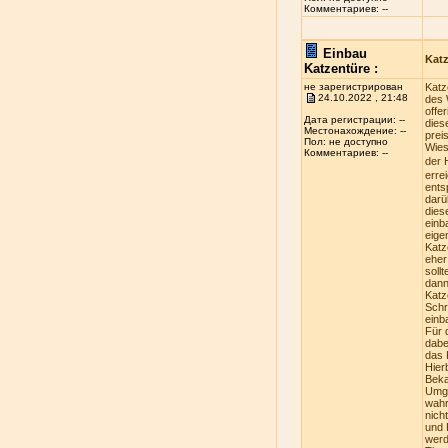
Комментариев: --
Einbau
Kat
Katzentüre :
не зарегистрирован
Katz
24.10.2022 , 21:48
des 
offe
Дата регистрации: --
dies
Местонахождение: --
prei
Пол: не доступно
Wies
Комментариев: --
der 
erre
ents
darü
dies
einb
eige
Katz
eher
soll
dann
Katz
Schr
einb
Für 
dabe
das 
Hier
Beka
Umge
wahr
nich
und 
werd