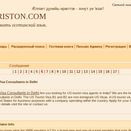
Светлой пам
Æппæт дунейы ирæттæ - зонут уе 'взаг!
IRISTON.COM
нать осетинский язык.
|
|
|
|
|
варь
Расширенный поиск
Гостевая книга
Письмо Админу
Регистрация
В
Сообщение
|
|
|
|
|
|
6
|
|
|
|
|
|
|
|
|
|
|
|
1
2
3
4
5
7
8
9
10
11
12
13
14
15
16
17
isa Consultants in Delhi
isa Consultants in Delhi
Are you looking for US tourist visa agents in India? We are the b
ultants in Delhi. The US Tourist Visa B1 and B2 are non-immigrant US Visas. A US tourist visa
ed States for business purposes with a company operating within the country. Apply for your U
details visit the site or contact us.
ator Info
ou know what the WPR emulator is? It's a brand-new and one-of-a-kind emulator that runs W