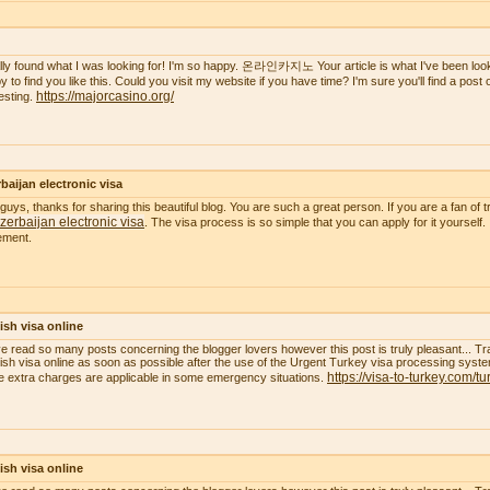
nally found what I was looking for! I'm so happy. 온라인카지노 Your article is what I've been lookin
 to find you like this. Could you visit my website if you have time? I'm sure you'll find a post of 
https://majorcasino.org/
resting.
baijan electronic visa
guys, thanks for sharing this beautiful blog. You are such a great person. If you are a fan of t
zerbaijan electronic visa
. The visa process is so simple that you can apply for it yourself.
ement.
ish visa online
ve read so many posts concerning the blogger lovers however this post is truly pleasant... Tr
ish visa online as soon as possible after the use of the Urgent Turkey visa processing system
https://visa-to-turkey.com/tu
 extra charges are applicable in some emergency situations.
ish visa online