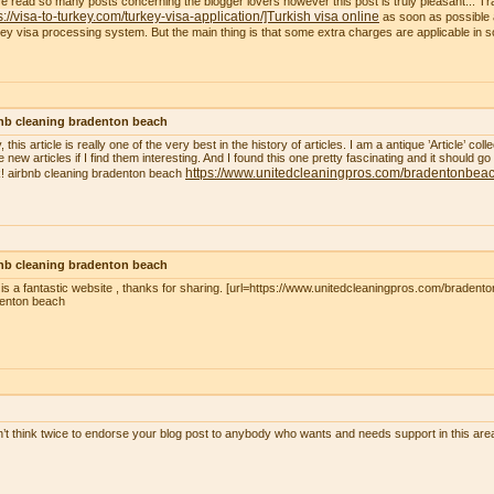
ve read so many posts concerning the blogger lovers however this post is truly pleasant... Tr
s://visa-to-turkey.com/turkey-visa-application/]Turkish visa online
as soon as possible a
ey visa processing system. But the main thing is that some extra charges are applicable in
nb cleaning bradenton beach
, this article is really one of the very best in the history of articles. I am a antique ’Article’ c
 new articles if I find them interesting. And I found this one pretty fascinating and it should go
https://www.unitedcleaningpros.com/bradentonbeach
! airbnb cleaning bradenton beach
nb cleaning bradenton beach
 is a fantastic website , thanks for sharing. [url=https://www.unitedcleaningpros.com/bradento
enton beach
n’t think twice to endorse your blog post to anybody who wants and needs support in this ar