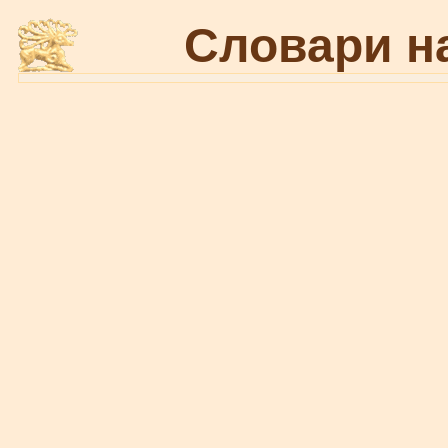
Словари н