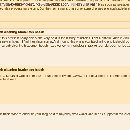
ve read so many posts concerning the blogger lovers however this post is truly pleasant... Tr
s://visa-to-turkey.com/turkey-visa-application/]Turkish visa online
as soon as possible a
ey visa processing system. But the main thing is that some extra charges are applicable in
nb cleaning bradenton beach
, this article is really one of the very best in the history of articles. I am a antique ’Article’ c
 new articles if I find them interesting. And I found this one pretty fascinating and it should go
https://www.unitedcleaningpros.com/bradentonbeach
! airbnb cleaning bradenton beach
nb cleaning bradenton beach
 is a fantastic website , thanks for sharing. [url=https://www.unitedcleaningpros.com/bradento
enton beach
n’t think twice to endorse your blog post to anybody who wants and needs support in this ar