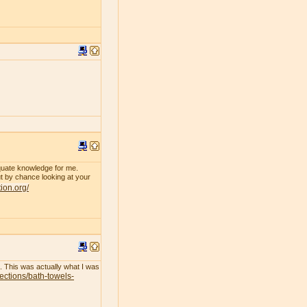
dequate knowledge for me.
 by chance looking at your
tion.org/
l. This was actually what I was
lections/bath-towels-