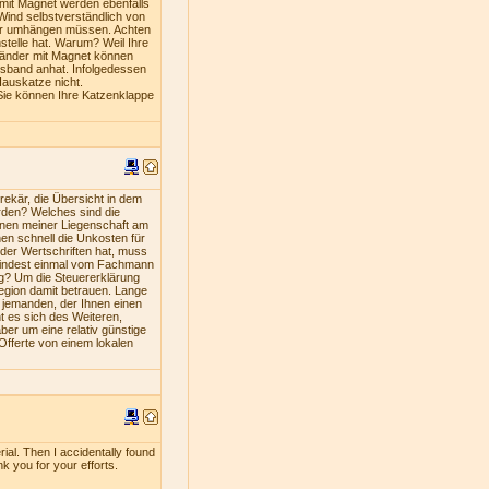
mit Magnet werden ebenfalls
Wind selbstverständlich von
iner umhängen müssen. Achten
stelle hat. Warum? Weil Ihre
bänder mit Magnet können
lsband anhat. Infolgedessen
Hauskatze nicht.
Sie können Ihre Katzenklappe
ekär, die Übersicht in dem
rden? Welches sind die
nen meiner Liegenschaft am
en schnell die Unkosten für
oder Wertschriften hat, muss
umindest einmal vom Fachmann
ng? Um die Steuererklärung
Region damit betrauen. Lange
s jemanden, der Ihnen einen
nt es sich des Weiteren,
ber um eine relativ günstige
 Offerte von einem lokalen
rial. Then I accidentally found
nk you for your efforts.