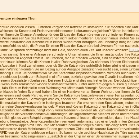
zentüre einbauen Thun
entüre einbauen lassen – Offerten vergleichen Katzentüre installieren. Sie möchten eine Katzen
Weiteren die Kosten und Preise verschiedenener Lieferanten vergleichen? Nichts ist einfach
riert Ihnen die Chance, Angebote für den Einbau der Katzentüre von verschiedenen Firmen au
e Weise müssen Sie das Katzentürchen nicht selber montieren. Darüber hinaus stellen Sie sich
swerte Installation der Katzentüre in keiner Weise mehr berappen, als unbedingt nötig ist. Of
o empfiehlt es sich, die Preise für einen Einbau der Katzentüre bei diversen Firmen nachzufra
https
Hand: Sie sparen demzufolge nicht nur Geld, sondern auch Zeit. Auf unserer Webseite
ichen sie mit Hilfe einer Anfrage verschiedene Unternehmen, die Ihnen anstandslos Ihre Katz
prechend ein Angebot erstellt. Die Offerten, die Sie erhalten werden, sind selbstverständlich u
ber hinaus können Sie die Kosten in aller Ruhe vergleichen. Als nächstes können Sie beurteilen
e Ausgabe in Kauf zu nehmen, oder ob Sie die Katzentüre schließlich lieber alleine einbauen
auen Wahrlich könnten Sie mit Bezug auf der Ausgabe zusätzlich versucht sein, einen Einba
nhändig zu tun. Je nachdem wo Sie die Katzentüre einpassen möchten, wird das auch kein Pr
enschleuse jedoch zum Beispiel in ein Fenster, beziehungsweise eine Glastür installieren möc
 einem Spezialisten überlassen. Bei einer Holztüre ist dies noch eher lösbar. Berücksichtige
te wenn stets realisierbar winddicht installiert werden , unter anderem gegen aussen gut isolie
, falls Sie zum Beispiel in einer Wohnung zur Miete nach Minergie-Standard wohnen. Kosteng
enklappe in finden Eventuell haben Sie einen Handwerker an Ihrem Wohnort, der Ihnen die K
einereien sind ideale Partner, wenn Sie die Katzentüre beispielsweise in eine Terrassentür, o
auen lassen wollen. Schwieriger wird es, sobald der Einbau der Katzenschleuse in vorhanden
die Installation der Katzentür in Isolierglas brauchen Sie erst recht den Spezialisten, insbeson
i um eine Doppelverglasung handelt. Preise und Kosten Katzentürchen Katzentürchen in Gla
Katzentürchen entfallen, hängt von 2 verschiedenen Faktoren ab. Zum einen natürlich von der
bei gibt es die verschiedensten Ausführungen, die logischerweise allesamt einen unterschiedl
nntlich gibt es zum Beispiel zeitgesteuerte Katzenschleusen, die vermeiden, dass Ihre Haus
bung herumtreibe. Jene Katzentürchen verriegeln automatisch zu einer bestimmten Zeitspa
lich Katzenklappen mit Chip. Ihre Miezekatze bekommt folglich einen Chip eingesetzt. Dies i
tsdestotrotz durch Mehrkosten für den gespritzten Chip und die teurere Katzentüre verbunden
RFID von der Katzenschleuse erkannt. So kann nur die gechipte Hauskatze die Türe passie
en bestimmt nicht eingelassen. Zusätzlich ist der Chip mit einer Seriennummer ausgestattet