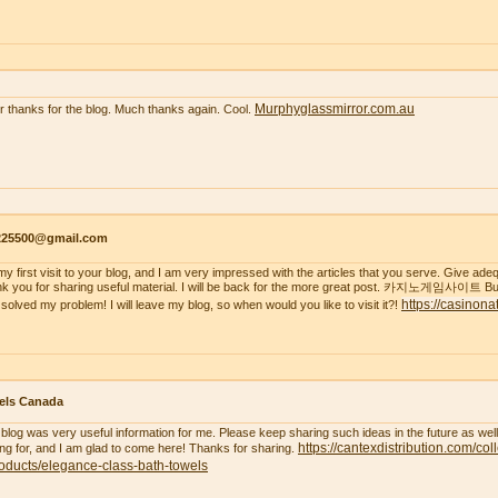
Murphyglassmirror.com.au
r thanks for the blog. Much thanks again. Cool.
s225500@gmail.com
s my first visit to your blog, and I am very impressed with the articles that you serve. Give a
k you for sharing useful material. I will be back for the more great post. 카지노게임사이트 But
https://casinona
 solved my problem! I will leave my blog, so when would you like to visit it?!
els Canada
 blog was very useful information for me. Please keep sharing such ideas in the future as wel
https://cantexdistribution.com/col
ing for, and I am glad to come here! Thanks for sharing.
oducts/elegance-class-bath-towels