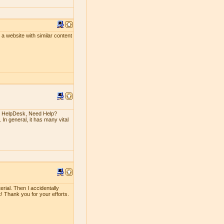
un a website with similar content
n HelpDesk, Need Help?
 In general, it has many vital
erial. Then I accidentally
rk! Thank you for your efforts.