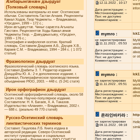
Æмбарынгæнæн дзырдуат
12.11.2022 , 10:17
want
(Толковый словарь)
info
Дата регистрации: --
Использованы материалы из книг: Осетинские
Местонахождение: --
обычаи. Составитель Гастан Агнаев. Рецензенты
Пол: не доступно
Камал Ходов, Геор Чеджемты. – Владикавказ,
Комментариев: --
«Урсдон», 1999 – 172 с.;
Ирон æгъдæуттæ. Чиныг сарæзта Агънаты
Гæстæн. Рецензенттæ Ходы Камал æмæ
mymro :
lck
Чеджемты Геор. – Дзæуджыхъæу, «Урсдон»,
1999 – 176 с.;
не зарегистрирован
MyMR
Этнография и мифология осетин. Краткий
11.11.2022 , 05:53
worl
словарь. Составили Дзадзиев А.Б., Дзуцев Х.В.,
alwa
Караев С.М. – Владикавказ, 1994 – 284 с. ( 1 072
Дата регистрации: --
alwa
статьи)
Местонахождение: --
or o
Пол: не доступно
Комментариев: --
Фразеологион дзырдуат
Фразеологический словарь осетинского языка.
Составил Дзабиты З. Т. Редактор издания
Дзиццойты Ю. А.: 2-е дополненное издание. г.
mymro :
lck
Цхинвал, Полиграфическое производственное
не зарегистрирован
MyMR
объединение РЮО, 2003. – 448 с. (5 241 статя)
11.11.2022 , 05:51
worl
alwa
Ирон орфографион дзырдуат
Дата регистрации: --
alwa
Осетинский орфографический словарь, около 58
Местонахождение: --
othe
Пол: не доступно
тысяч слов. Научно-популярное издание.
Комментариев: --
Составители: Н. К. Багаев, Х. А. Таказов.
Издательство «Алания», – Владикавказ, 2002 г.
— 688 с. (реально 49 770 статей)
온라인바카라 :
http
Русско-Осетинский словарь
не зарегистрирован
Hell
лингвистических терминов
09.11.2022 , 08:18
simi
Составил: Гацалова Л.Б. Книга издана в
авторской редакции. Северо-Осетинский
Дата регистрации: --
Местонахождение: --
институт гуманитарных и социальных
Пол: не доступно
исследований – Владикавказ: РИО СОИГСИ,