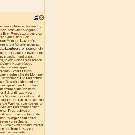
türe installieren lassen in ,
er als das! Unser Angebot
s Ihrer Region zu ordern. Auf
er, dass sie für die
ferten Montage Katzentüre
gen? Die Vorteile liegen auf
://katzentuere-einbauen.ch/
entüre einbauen , sowie Ihnen
nverbindlich und gratis,
, in wie weit es sich rentiert
 möchten. Katzenklappe
u der Katzenklappe
oblem. Sofern Sie die
hten, sollten Sie die Montage
n Sie dennoch: Die Katzentüre
ren! Dies gilt insbesondere
ünstige Firmen für Einbau
atzentüre einbauen kann.
der Balkontür aus Holz
es Mauerwerk erfolgen soll.
dere für den Fall, dass es sich
stüre Wie hoch die Kosten für
 Art der Katzentüre selber.
ichen Preis aufweisen.
katze sich nachtsüber in der
nne. Wertgeschätzt sind
st eine kurze Sache,
. Dieser wird anhand Infrarot
ren und fremde Katzen
, welcher von jedem