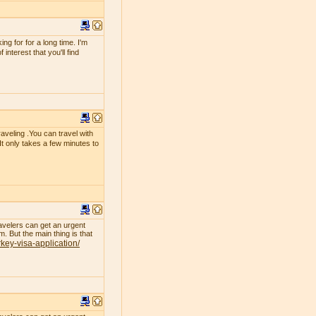
g for for a long time. I'm
interest that you'll find
raveling .You can travel with
 It only takes a few minutes to
avelers can get an urgent
. But the main thing is that
rkey-visa-application/