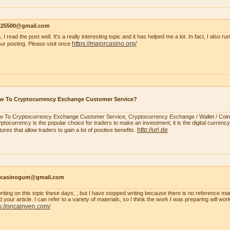
s225500@gmail.com
, I read the post well. It's a really interesting topic and it has helped me a lot. In fact, I also r
https://majorcasino.org/
our posting. Please visit once
w To Cryptocurrency Exchange Customer Service?
 To Cryptocurrency Exchange Customer Service, Cryptocurrency Exchange / Wallet / Coi
ptocurrency is the popular choice for traders to make an investment; it is the digital currency.
http://url.de
tures that allow traders to gain a lot of positive benefits.
ncasinogum@gmail.com
writing on this topic these days, , but I have stopped writing because there is no reference mat
 your article. I can refer to a variety of materials, so I think the work I was preparing will wo
s://oncainven.com/