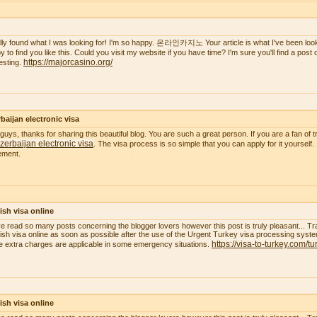
nally found what I was looking for! I'm so happy. 온라인카지노 Your article is what I've been lookin
 to find you like this. Could you visit my website if you have time? I'm sure you'll find a post of 
https://majorcasino.org/
resting.
baijan electronic visa
guys, thanks for sharing this beautiful blog. You are such a great person. If you are a fan of t
zerbaijan electronic visa
. The visa process is so simple that you can apply for it yourself.
ement.
ish visa online
ve read so many posts concerning the blogger lovers however this post is truly pleasant... Tr
ish visa online as soon as possible after the use of the Urgent Turkey visa processing system
https://visa-to-turkey.com/tu
 extra charges are applicable in some emergency situations.
ish visa online