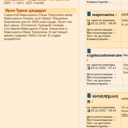
Комментариев: --
2007. — 140 с. (527 статей)
Ирон-Туркаг дзырдуат
majorcasino :
jsj
Сарæзтой Мамсыраты Озкан Темурленк æмæ
Мамсыраты Озканы чызг Ирмæ Темурленк.
не зарегистрирован
Hello
Ныртæккæ дзы ис 5609 уацхъуыды. Куыст ма
05.11.2022 , 09:45
to y
йыл цæуы. Осетинско-Турецкий словарь.
Составили Мамсыраты Озкан Темурленк и
Дата регистрации: --
Мамсыраты Ирма Темурленк. В настоящее
Местонахождение: --
время содержит 5609 статей. В стадии
Пол: не доступно
разработки.
Комментариев: --
cryptocustomercare
Ho
:
не зарегистрирован
How
03.11.2022 , 07:17
Cry
fea
Дата регистрации: --
Местонахождение: --
Пол: не доступно
Комментариев: --
바카라게임사이
coi
트 :
не зарегистрирован
I'm 
03.11.2022 , 04:41
found
http
Дата регистрации: --
Местонахождение: --
Пол: не доступно
Комментариев: --