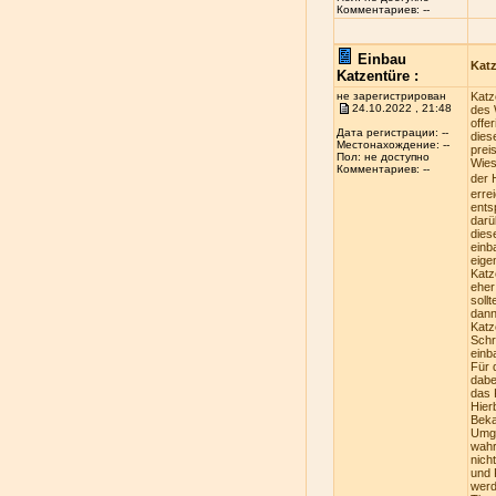
Комментариев: --
Einbau
Kat
Katzentüre :
не зарегистрирован
Katz
24.10.2022 , 21:48
des 
offe
Дата регистрации: --
dies
Местонахождение: --
prei
Пол: не доступно
Wies
Комментариев: --
der 
erre
ents
darü
dies
einb
eige
Katz
eher
soll
dann
Katz
Schr
einb
Für 
dabe
das 
Hier
Beka
Umge
wahr
nich
und 
werd