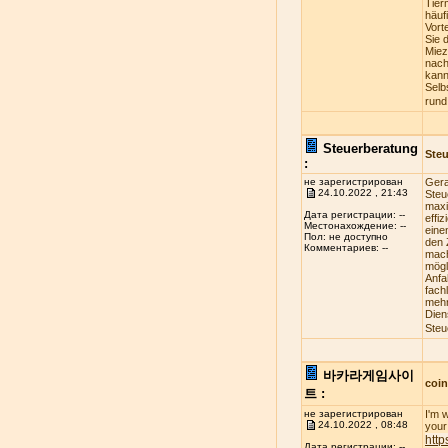
Tier
häuf
Vort
Sie 
Miez
nach
kann
Selb
rund
Steuerberatung
Steu
:
не зарегистрирован
Gera
24.10.2022 , 21:43
Steu
maxi
Дата регистрации: --
effi
Местонахождение: --
eine
Пол: не доступно
den 
Комментариев: --
mach
mögl
Anfa
fach
mehr
Dien
Steu
바카라게임사이
coi
트 :
не зарегистрирован
I'm 
24.10.2022 , 08:48
your 
http
Дата регистрации: --