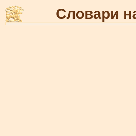
Словари н