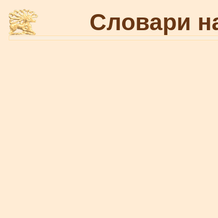
Словари н