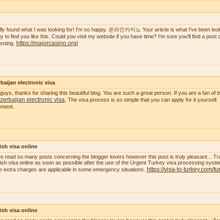
nally found what I was looking for! I'm so happy. 온라인카지노 Your article is what I've been lookin
 to find you like this. Could you visit my website if you have time? I'm sure you'll find a post of 
https://majorcasino.org/
resting.
baijan electronic visa
guys, thanks for sharing this beautiful blog. You are such a great person. If you are a fan of t
zerbaijan electronic visa
. The visa process is so simple that you can apply for it yourself.
ement.
ish visa online
ve read so many posts concerning the blogger lovers however this post is truly pleasant... Tr
ish visa online as soon as possible after the use of the Urgent Turkey visa processing system
https://visa-to-turkey.com/tu
 extra charges are applicable in some emergency situations.
ish visa online