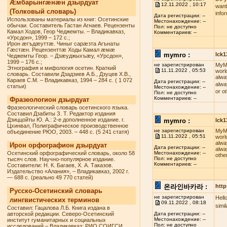
Æмбарынгæнæн дзырдуат
12.11.2022 , 10:17
want
(Толковый словарь)
info
Дата регистрации: --
Использованы материалы из книг: Осетинские
Местонахождение: --
обычаи. Составитель Гастан Агнаев. Рецензенты
Пол: не доступно
Камал Ходов, Геор Чеджемты. – Владикавказ,
Комментариев: --
«Урсдон», 1999 – 172 с.;
Ирон æгъдæуттæ. Чиныг сарæзта Агънаты
Гæстæн. Рецензенттæ Ходы Камал æмæ
mymro :
lck
Чеджемты Геор. – Дзæуджыхъæу, «Урсдон»,
1999 – 176 с.;
не зарегистрирован
MyMR
Этнография и мифология осетин. Краткий
11.11.2022 , 05:53
worl
словарь. Составили Дзадзиев А.Б., Дзуцев Х.В.,
alwa
Караев С.М. – Владикавказ, 1994 – 284 с. ( 1 072
Дата регистрации: --
alwa
статьи)
Местонахождение: --
or o
Пол: не доступно
Комментариев: --
Фразеологион дзырдуат
Фразеологический словарь осетинского языка.
Составил Дзабиты З. Т. Редактор издания
Дзиццойты Ю. А.: 2-е дополненное издание. г.
mymro :
lck
Цхинвал, Полиграфическое производственное
не зарегистрирован
MyMR
объединение РЮО, 2003. – 448 с. (5 241 статя)
11.11.2022 , 05:51
worl
alwa
Ирон орфографион дзырдуат
Дата регистрации: --
alwa
Осетинский орфографический словарь, около 58
Местонахождение: --
othe
Пол: не доступно
тысяч слов. Научно-популярное издание.
Комментариев: --
Составители: Н. К. Багаев, Х. А. Таказов.
Издательство «Алания», – Владикавказ, 2002 г.
— 688 с. (реально 49 770 статей)
온라인바카라 :
http
Русско-Осетинский словарь
не зарегистрирован
Hell
лингвистических терминов
09.11.2022 , 08:18
simi
Составил: Гацалова Л.Б. Книга издана в
авторской редакции. Северо-Осетинский
Дата регистрации: --
Местонахождение: --
институт гуманитарных и социальных
Пол: не доступно
исследований – Владикавказ: РИО СОИГСИ,