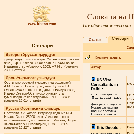
Словари на 
www.iriston.com
Пособие для желающих з
Словари
Статьи
Словари
|
Сло
Дигорон-Уруссаг дзурдуат
Комментарий к:
Дигорско-русский словарь. Составитель Таказов
Ф.М., к.ф.н.: Около 30000 слов. г. Владикавказ,
Издательство «Алания», 2003. – 734 с. (реально
Автор
23 111 статей)
Ирон-Уырыссаг дзырдуат
US Visa
Осетинско-русский словарь под редакцией
US V
Consultants in
А.М.Касаева, Редактор издания Гуриев Т.А.:
Delhi :
Около 28000 слов. 4-е издание. г.Владикавказ,
Изд-во Северо-Осетинского института
не зарегистрирован
US V
гуманитарных исследований, 1993. – 384 с.
12.11.2022 , 11:07
Cons
(реально 23 014 статей)
Unit
Дата регистрации: --
more 
Местонахождение: --
Русско-Осетинский словарь
Пол: не доступно
Составил В.И. Абаев. Редактор издания М.И.
Комментариев: --
Исаев: Около 25000 слов. Издание второе,
исправленное и дополненное. г. Москва, Изд-во
«Советская энциклопедия», 1970. – 584 с.
Eric Ducote :
Emul
(реально 25 227 статьи)
не зарегистрирован
Do y