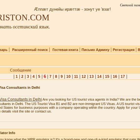
Светлой пам
Æппæт дунейы ирæттæ - зонут уе 'взаг!
IRISTON.COM
нать осетинский язык.
|
|
|
|
|
варь
Расширенный поиск
Гостевая книга
Письмо Админу
Регистрация
В
Сообщение
|
|
|
|
|
|
6
|
|
|
|
|
|
|
|
|
|
|
|
1
2
3
4
5
7
8
9
10
11
12
13
14
15
16
17
isa Consultants in Delhi
isa Consultants in Delhi
Are you looking for US tourist visa agents in India? We are the b
ultants in Delhi. The US Tourist Visa B1 and B2 are non-immigrant US Visas. A US tourist visa
ed States for business purposes with a company operating within the country. Apply for your U
details visit the site or contact us.
ator Info
ou know what the WPR emulator is? It's a brand-new and one-of-a-kind emulator that runs W