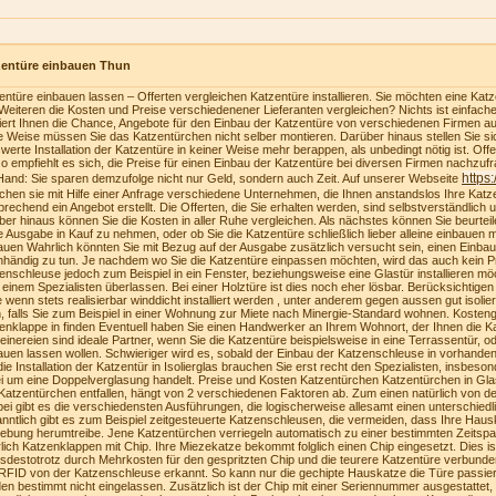
zentüre einbauen Thun
entüre einbauen lassen – Offerten vergleichen Katzentüre installieren. Sie möchten eine Katzen
Weiteren die Kosten und Preise verschiedenener Lieferanten vergleichen? Nichts ist einfach
riert Ihnen die Chance, Angebote für den Einbau der Katzentüre von verschiedenen Firmen au
e Weise müssen Sie das Katzentürchen nicht selber montieren. Darüber hinaus stellen Sie sich
swerte Installation der Katzentüre in keiner Weise mehr berappen, als unbedingt nötig ist. Of
o empfiehlt es sich, die Preise für einen Einbau der Katzentüre bei diversen Firmen nachzufra
https
Hand: Sie sparen demzufolge nicht nur Geld, sondern auch Zeit. Auf unserer Webseite
ichen sie mit Hilfe einer Anfrage verschiedene Unternehmen, die Ihnen anstandslos Ihre Katz
prechend ein Angebot erstellt. Die Offerten, die Sie erhalten werden, sind selbstverständlich u
ber hinaus können Sie die Kosten in aller Ruhe vergleichen. Als nächstes können Sie beurteilen
e Ausgabe in Kauf zu nehmen, oder ob Sie die Katzentüre schließlich lieber alleine einbauen
auen Wahrlich könnten Sie mit Bezug auf der Ausgabe zusätzlich versucht sein, einen Einba
nhändig zu tun. Je nachdem wo Sie die Katzentüre einpassen möchten, wird das auch kein Pr
enschleuse jedoch zum Beispiel in ein Fenster, beziehungsweise eine Glastür installieren möc
 einem Spezialisten überlassen. Bei einer Holztüre ist dies noch eher lösbar. Berücksichtige
te wenn stets realisierbar winddicht installiert werden , unter anderem gegen aussen gut isolie
, falls Sie zum Beispiel in einer Wohnung zur Miete nach Minergie-Standard wohnen. Kosteng
enklappe in finden Eventuell haben Sie einen Handwerker an Ihrem Wohnort, der Ihnen die K
einereien sind ideale Partner, wenn Sie die Katzentüre beispielsweise in eine Terrassentür, o
auen lassen wollen. Schwieriger wird es, sobald der Einbau der Katzenschleuse in vorhanden
die Installation der Katzentür in Isolierglas brauchen Sie erst recht den Spezialisten, insbeson
i um eine Doppelverglasung handelt. Preise und Kosten Katzentürchen Katzentürchen in Gla
Katzentürchen entfallen, hängt von 2 verschiedenen Faktoren ab. Zum einen natürlich von der
bei gibt es die verschiedensten Ausführungen, die logischerweise allesamt einen unterschiedl
nntlich gibt es zum Beispiel zeitgesteuerte Katzenschleusen, die vermeiden, dass Ihre Haus
bung herumtreibe. Jene Katzentürchen verriegeln automatisch zu einer bestimmten Zeitspa
lich Katzenklappen mit Chip. Ihre Miezekatze bekommt folglich einen Chip eingesetzt. Dies i
tsdestotrotz durch Mehrkosten für den gespritzten Chip und die teurere Katzentüre verbunden
RFID von der Katzenschleuse erkannt. So kann nur die gechipte Hauskatze die Türe passie
en bestimmt nicht eingelassen. Zusätzlich ist der Chip mit einer Seriennummer ausgestattet