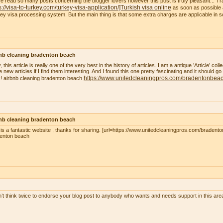
ve read so many posts concerning the blogger lovers however this post is truly pleasant... Tr
s://visa-to-turkey.com/turkey-visa-application/]Turkish visa online
as soon as possible a
ey visa processing system. But the main thing is that some extra charges are applicable in
nb cleaning bradenton beach
, this article is really one of the very best in the history of articles. I am a antique ’Article’ c
 new articles if I find them interesting. And I found this one pretty fascinating and it should go
https://www.unitedcleaningpros.com/bradentonbeach
! airbnb cleaning bradenton beach
nb cleaning bradenton beach
 is a fantastic website , thanks for sharing. [url=https://www.unitedcleaningpros.com/bradento
enton beach
n’t think twice to endorse your blog post to anybody who wants and needs support in this ar