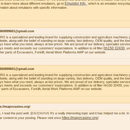
Emulator Info
 to learn more about different emulators, go to
, which is an emulator encyclop
rmation about emulators with specific information.
1360899601@gmail.com
O is a specialized and leading brand for supplying construction and agriculture machinery 
dwide, along with the belief of standing on large variety, fast delivery, OEM quality, and the 
ys have what you need, always at low prices. We are proud of our delivery, specialist service, 
hh150 32430
ys meets and exceeds our customers' expectations. In addition to oil filter
, y
ther parts of Excavators, Forklift, Aerial Work Platforms AWP on our website.
1360899601@gmail.com
O is a specialized and leading brand for supplying construction and agriculture machinery 
dwide, along with the belief of standing on large variety, fast delivery, OEM quality, and the 
ys have what you need, always at low prices. We are proud of our delivery, specialist service, 
ys meets and exceeds our customers' expectations. In addition to oil filter hh150 32430, you
r parts of Excavators, Forklift, Aerial Work Platforms AWP on our website.
s://majorcasino.org/
o, I read the post well. 온라인바카라 It's a really interesting topic and it has helped me a lot. In f
https://majorcasino.org/
lar content to your posting. Please visit once