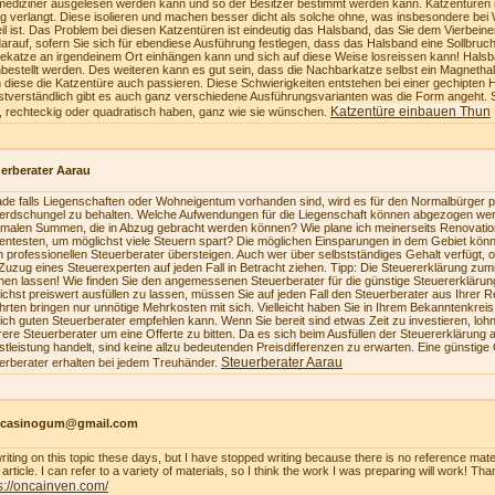
mediziner ausgelesen werden kann und so der Besitzer bestimmt werden kann. Katzentüren 
ig verlangt. Diese isolieren und machen besser dicht als solche ohne, was insbesondere bei 
eil ist. Das Problem bei diesen Katzentüren ist eindeutig das Halsband, das Sie dem Vierbe
darauf, sofern Sie sich für ebendiese Ausführung festlegen, dass das Halsband eine Sollbruch
ekatze an irgendeinem Ort einhängen kann und sich auf diese Weise losreissen kann! Hals
bestellt werden. Des weiteren kann es gut sein, dass die Nachbarkatze selbst ein Magnetha
 diese die Katzentüre auch passieren. Diese Schwierigkeiten entstehen bei einer gechipten 
stverständlich gibt es auch ganz verschiedene Ausführungsvarianten was die Form angeht. 
Katzentüre einbauen Thun
, rechteckig oder quadratisch haben, ganz wie sie wünschen.
erberater Aarau
de falls Liegenschaften oder Wohneigentum vorhanden sind, wird es für den Normalbürger pr
erdschungel zu behalten. Welche Aufwendungen für die Liegenschaft können abgezogen we
malen Summen, die in Abzug gebracht werden können? Wie plane ich meinerseits Renovatio
zientesten, um möglichst viele Steuern spart? Die möglichen Einsparungen in dem Gebiet könn
n professionellen Steuerberater übersteigen. Auch wer über selbstständiges Gehalt verfügt, 
Zuzug eines Steuerexperten auf jeden Fall in Betracht ziehen. Tipp: Die Steuererklärung z
en lassen! Wie finden Sie den angemessenen Steuerberater für die günstige Steuererkläru
ichst preiswert ausfüllen zu lassen, müssen Sie auf jeden Fall den Steuerberater aus Ihrer 
hrten bringen nur unnötige Mehrkosten mit sich. Vielleicht haben Sie in Ihrem Bekanntenkrei
lich guten Steuerberater empfehlen kann. Wenn Sie bereit sind etwas Zeit zu investieren, loh
ere Steuerberater um eine Offerte zu bitten. Da es sich beim Ausfüllen der Steuererklärung a
stleistung handelt, sind keine allzu bedeutenden Preisdifferenzen zu erwarten. Eine günstige
Steuerberater Aarau
erberater erhalten bei jedem Treuhänder.
ncasinogum@gmail.com
writing on this topic these days, but I have stopped writing because there is no reference mate
article. I can refer to a variety of materials, so I think the work I was preparing will work! Tha
s://oncainven.com/