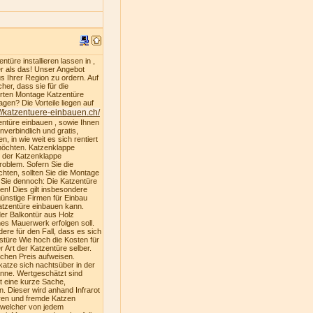
türe installieren lassen in ,
er als das! Unser Angebot
s Ihrer Region zu ordern. Auf
er, dass sie für die
ferten Montage Katzentüre
gen? Die Vorteile liegen auf
://katzentuere-einbauen.ch/
entüre einbauen , sowie Ihnen
nverbindlich und gratis,
, in wie weit es sich rentiert
 möchten. Katzenklappe
u der Katzenklappe
oblem. Sofern Sie die
hten, sollten Sie die Montage
n Sie dennoch: Die Katzentüre
ren! Dies gilt insbesondere
ünstige Firmen für Einbau
atzentüre einbauen kann.
der Balkontür aus Holz
es Mauerwerk erfolgen soll.
dere für den Fall, dass es sich
stüre Wie hoch die Kosten für
 Art der Katzentüre selber.
ichen Preis aufweisen.
katze sich nachtsüber in der
nne. Wertgeschätzt sind
st eine kurze Sache,
. Dieser wird anhand Infrarot
ren und fremde Katzen
, welcher von jedem