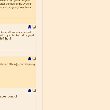
avelers can get an urgent
fter the use of the Urgent
 some emergency situations.
ollector and I sometimes read
 into my collection. Very good
-fl.html
nbeach-fl.html]airbnb cleaning
pest control
ea