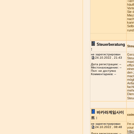
Tier
häuf
Vort
Sie 
Miez
nach
kann
Selb
rund
Steuerberatung
Steu
:
не зарегистрирован
Gera
24.10.2022 , 21:43
Steu
maxi
Дата регистрации: --
effi
Местонахождение: --
eine
Пол: не доступно
den 
Комментариев: --
mach
mögl
Anfa
fach
mehr
Dien
Steu
바카라게임사이
coi
트 :
не зарегистрирован
I'm 
24.10.2022 , 08:48
your 
http
Дата регистрации: --