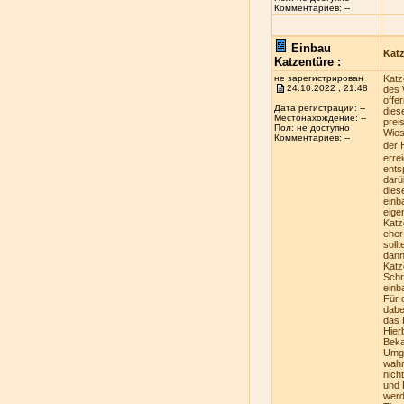
Комментариев: --
Einbau
Kat
Katzentüre :
не зарегистрирован
Katz
24.10.2022 , 21:48
des 
offe
Дата регистрации: --
dies
Местонахождение: --
prei
Пол: не доступно
Wies
Комментариев: --
der 
erre
ents
darü
dies
einb
eige
Katz
eher
soll
dann
Katz
Schr
einb
Für 
dabe
das 
Hier
Beka
Umge
wahr
nich
und 
werd