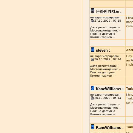
온라인카지노 :
не зарегистрирован
I fi
27.10.2022 , 07:15
happy
inte
Дата регистрации: --
Местонахождение: --
Пол: не доступно
Комментариев: --
steven :
Azer
не зарегистрирован
Hey 
26.10.2022 , 07:14
A
an
impl
Дата регистрации: --
Местонахождение: --
Пол: не доступно
Комментариев: --
KaneWilliams :
Turk
не зарегистрирован
I ha
26.10.2022 , 05:14
Turk
some
Дата регистрации: --
Местонахождение: --
Пол: не доступно
Комментариев: --
KaneWilliams :
Turk