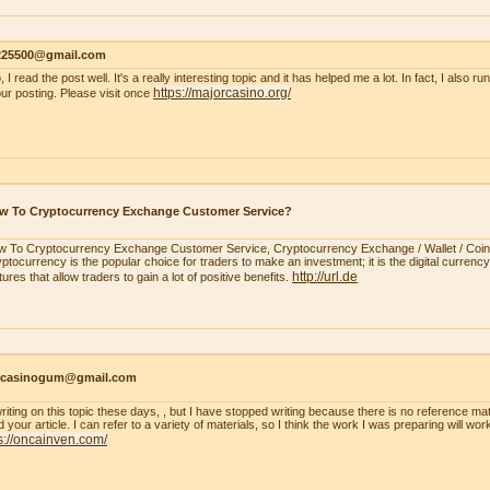
s225500@gmail.com
, I read the post well. It's a really interesting topic and it has helped me a lot. In fact, I also r
https://majorcasino.org/
our posting. Please visit once
w To Cryptocurrency Exchange Customer Service?
 To Cryptocurrency Exchange Customer Service, Cryptocurrency Exchange / Wallet / Coi
ptocurrency is the popular choice for traders to make an investment; it is the digital currency.
http://url.de
tures that allow traders to gain a lot of positive benefits.
ncasinogum@gmail.com
writing on this topic these days, , but I have stopped writing because there is no reference mat
 your article. I can refer to a variety of materials, so I think the work I was preparing will wo
s://oncainven.com/