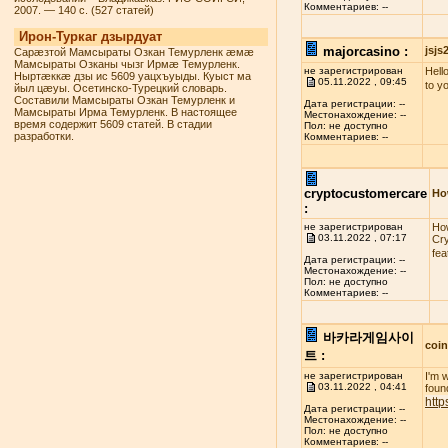
Комментариев: --
2007. — 140 с. (527 статей)
Ирон-Туркаг дзырдуат
majorcasino :
jsj
Сарæзтой Мамсыраты Озкан Темурленк æмæ
Мамсыраты Озканы чызг Ирмæ Темурленк.
не зарегистрирован
Hello
Ныртæккæ дзы ис 5609 уацхъуыды. Куыст ма
05.11.2022 , 09:45
to y
йыл цæуы. Осетинско-Турецкий словарь.
Составили Мамсыраты Озкан Темурленк и
Дата регистрации: --
Мамсыраты Ирма Темурленк. В настоящее
Местонахождение: --
время содержит 5609 статей. В стадии
Пол: не доступно
разработки.
Комментариев: --
cryptocustomercare
Ho
:
не зарегистрирован
How
03.11.2022 , 07:17
Cry
fea
Дата регистрации: --
Местонахождение: --
Пол: не доступно
Комментариев: --
바카라게임사이
coi
트 :
не зарегистрирован
I'm 
03.11.2022 , 04:41
found
http
Дата регистрации: --
Местонахождение: --
Пол: не доступно
Комментариев: --