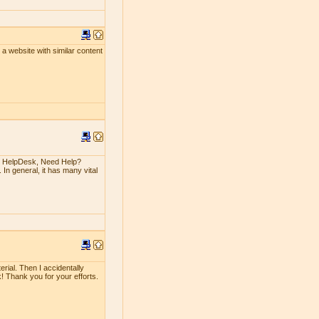
un a website with similar content
n HelpDesk, Need Help?
 In general, it has many vital
erial. Then I accidentally
rk! Thank you for your efforts.