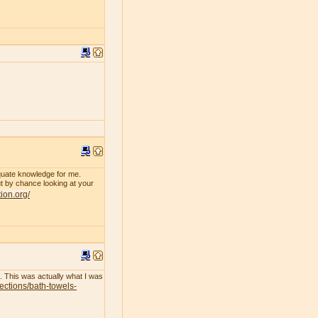
dequate knowledge for me.
 by chance looking at your
tion.org/
l. This was actually what I was
lections/bath-towels-