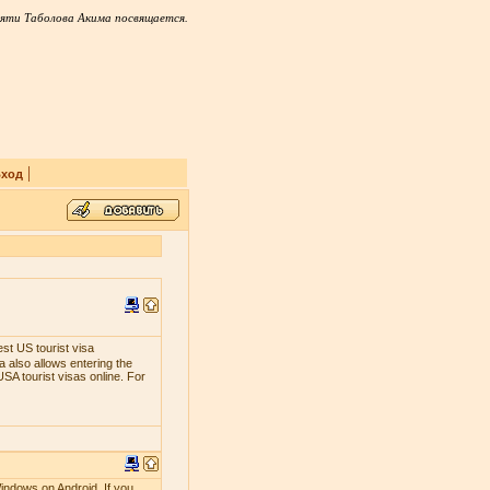
яти Таболова Акима посвящается.
|
ход
est US tourist visa
 also allows entering the
SA tourist visas online. For
indows on Android. If you