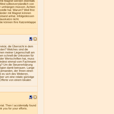
mit Magnet werden ebenfalls
Wind selbstverständlich von
iner umhängen müssen. Achten
stelle hat. Warum? Weil Ihre
bänder mit Magnet können
lsband anhat. Infolgedessen
Hauskatze nicht.
Sie können Ihre Katzenklappe
ekär, die Übersicht in dem
rden? Welches sind die
nen meiner Liegenschaft am
en schnell die Unkosten für
oder Wertschriften hat, muss
umindest einmal vom Fachmann
ng? Um die Steuererklärung
Region damit betrauen. Lange
s jemanden, der Ihnen einen
nt es sich des Weiteren,
ber um eine relativ günstige
 Offerte von einem lokalen
rial. Then I accidentally found
nk you for your efforts.