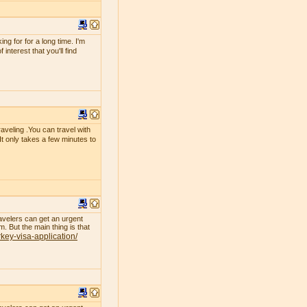
g for for a long time. I'm
interest that you'll find
raveling .You can travel with
 It only takes a few minutes to
avelers can get an urgent
. But the main thing is that
rkey-visa-application/