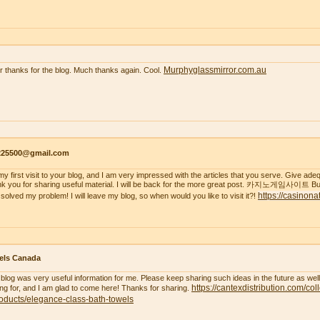
Murphyglassmirror.com.au
r thanks for the blog. Much thanks again. Cool.
s225500@gmail.com
s my first visit to your blog, and I am very impressed with the articles that you serve. Give a
k you for sharing useful material. I will be back for the more great post. 카지노게임사이트 But
https://casinona
 solved my problem! I will leave my blog, so when would you like to visit it?!
els Canada
 blog was very useful information for me. Please keep sharing such ideas in the future as wel
https://cantexdistribution.com/col
ing for, and I am glad to come here! Thanks for sharing.
oducts/elegance-class-bath-towels