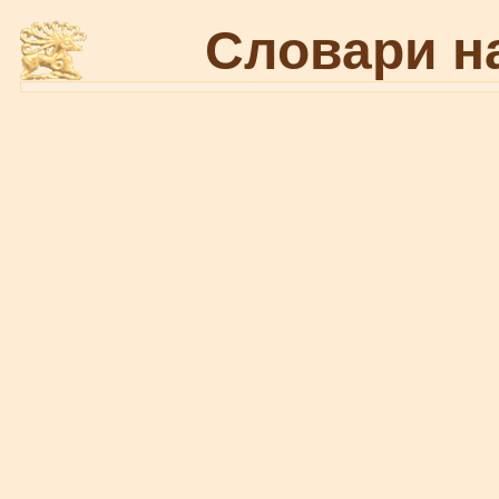
Словари н