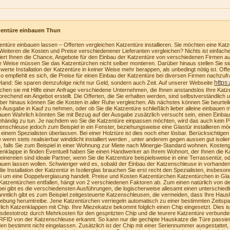
zentüre einbauen Thun
entüre einbauen lassen – Offerten vergleichen Katzentüre installieren. Sie möchten eine Katzen
Weiteren die Kosten und Preise verschiedenener Lieferanten vergleichen? Nichts ist einfach
riert Ihnen die Chance, Angebote für den Einbau der Katzentüre von verschiedenen Firmen au
e Weise müssen Sie das Katzentürchen nicht selber montieren. Darüber hinaus stellen Sie sich
swerte Installation der Katzentüre in keiner Weise mehr berappen, als unbedingt nötig ist. Of
o empfiehlt es sich, die Preise für einen Einbau der Katzentüre bei diversen Firmen nachzufra
https
Hand: Sie sparen demzufolge nicht nur Geld, sondern auch Zeit. Auf unserer Webseite
ichen sie mit Hilfe einer Anfrage verschiedene Unternehmen, die Ihnen anstandslos Ihre Katz
prechend ein Angebot erstellt. Die Offerten, die Sie erhalten werden, sind selbstverständlich u
ber hinaus können Sie die Kosten in aller Ruhe vergleichen. Als nächstes können Sie beurteilen
e Ausgabe in Kauf zu nehmen, oder ob Sie die Katzentüre schließlich lieber alleine einbauen
auen Wahrlich könnten Sie mit Bezug auf der Ausgabe zusätzlich versucht sein, einen Einba
nhändig zu tun. Je nachdem wo Sie die Katzentüre einpassen möchten, wird das auch kein Pr
enschleuse jedoch zum Beispiel in ein Fenster, beziehungsweise eine Glastür installieren möc
 einem Spezialisten überlassen. Bei einer Holztüre ist dies noch eher lösbar. Berücksichtige
te wenn stets realisierbar winddicht installiert werden , unter anderem gegen aussen gut isolie
, falls Sie zum Beispiel in einer Wohnung zur Miete nach Minergie-Standard wohnen. Kosteng
enklappe in finden Eventuell haben Sie einen Handwerker an Ihrem Wohnort, der Ihnen die K
einereien sind ideale Partner, wenn Sie die Katzentüre beispielsweise in eine Terrassentür, o
auen lassen wollen. Schwieriger wird es, sobald der Einbau der Katzenschleuse in vorhanden
die Installation der Katzentür in Isolierglas brauchen Sie erst recht den Spezialisten, insbeson
i um eine Doppelverglasung handelt. Preise und Kosten Katzentürchen Katzentürchen in Gla
Katzentürchen entfallen, hängt von 2 verschiedenen Faktoren ab. Zum einen natürlich von der
bei gibt es die verschiedensten Ausführungen, die logischerweise allesamt einen unterschiedl
nntlich gibt es zum Beispiel zeitgesteuerte Katzenschleusen, die vermeiden, dass Ihre Haus
bung herumtreibe. Jene Katzentürchen verriegeln automatisch zu einer bestimmten Zeitspa
lich Katzenklappen mit Chip. Ihre Miezekatze bekommt folglich einen Chip eingesetzt. Dies i
tsdestotrotz durch Mehrkosten für den gespritzten Chip und die teurere Katzentüre verbunden
RFID von der Katzenschleuse erkannt. So kann nur die gechipte Hauskatze die Türe passie
en bestimmt nicht eingelassen. Zusätzlich ist der Chip mit einer Seriennummer ausgestattet