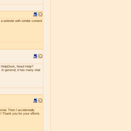
un a website with similar content
n HelpDesk, Need Help?
 In general, it has many vital
erial. Then I accidentally
rk! Thank you for your efforts.