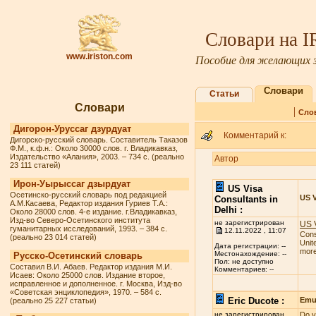
Словари на 
www.iriston.com
Пособие для желающих з
Словари
Статьи
Словари
|
Сло
Дигорон-Уруссаг дзурдуат
Комментарий к:
Дигорско-русский словарь. Составитель Таказов
Ф.М., к.ф.н.: Около 30000 слов. г. Владикавказ,
Издательство «Алания», 2003. – 734 с. (реально
Автор
23 111 статей)
Ирон-Уырыссаг дзырдуат
US Visa
Осетинско-русский словарь под редакцией
US V
Consultants in
А.М.Касаева, Редактор издания Гуриев Т.А.:
Delhi :
Около 28000 слов. 4-е издание. г.Владикавказ,
Изд-во Северо-Осетинского института
не зарегистрирован
US V
гуманитарных исследований, 1993. – 384 с.
12.11.2022 , 11:07
Cons
(реально 23 014 статей)
Unit
Дата регистрации: --
more 
Местонахождение: --
Русско-Осетинский словарь
Пол: не доступно
Составил В.И. Абаев. Редактор издания М.И.
Комментариев: --
Исаев: Около 25000 слов. Издание второе,
исправленное и дополненное. г. Москва, Изд-во
«Советская энциклопедия», 1970. – 584 с.
Eric Ducote :
Emul
(реально 25 227 статьи)
не зарегистрирован
Do y