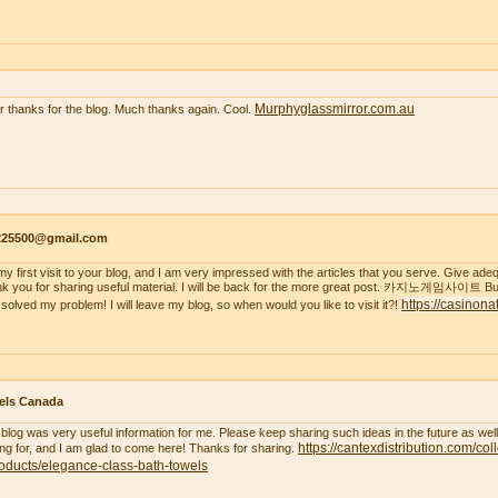
Murphyglassmirror.com.au
r thanks for the blog. Much thanks again. Cool.
s225500@gmail.com
s my first visit to your blog, and I am very impressed with the articles that you serve. Give a
k you for sharing useful material. I will be back for the more great post. 카지노게임사이트 But
https://casinona
 solved my problem! I will leave my blog, so when would you like to visit it?!
els Canada
 blog was very useful information for me. Please keep sharing such ideas in the future as wel
https://cantexdistribution.com/col
ing for, and I am glad to come here! Thanks for sharing.
oducts/elegance-class-bath-towels