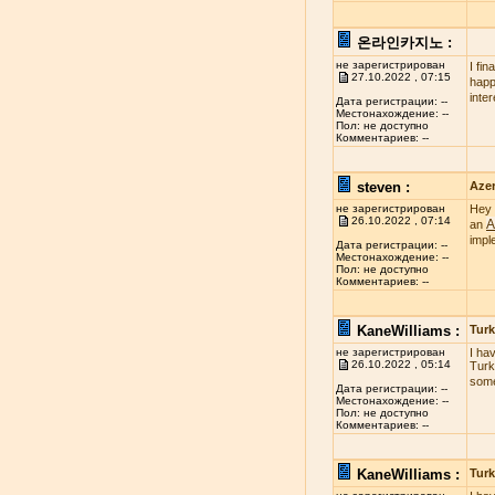
온라인카지노 :
не зарегистрирован
I fi
27.10.2022 , 07:15
happy
inte
Дата регистрации: --
Местонахождение: --
Пол: не доступно
Комментариев: --
steven :
Azer
не зарегистрирован
Hey 
26.10.2022 , 07:14
A
an
impl
Дата регистрации: --
Местонахождение: --
Пол: не доступно
Комментариев: --
KaneWilliams :
Turk
не зарегистрирован
I ha
26.10.2022 , 05:14
Turk
some
Дата регистрации: --
Местонахождение: --
Пол: не доступно
Комментариев: --
KaneWilliams :
Turk