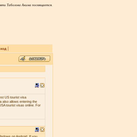
яти Таболова Акима посвящается.
|
ход
est US tourist visa
 also allows entering the
SA tourist visas online. For
indows on Android. If you