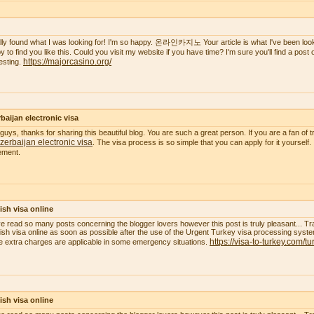
nally found what I was looking for! I'm so happy. 온라인카지노 Your article is what I've been lookin
 to find you like this. Could you visit my website if you have time? I'm sure you'll find a post of 
https://majorcasino.org/
resting.
baijan electronic visa
guys, thanks for sharing this beautiful blog. You are such a great person. If you are a fan of t
zerbaijan electronic visa
. The visa process is so simple that you can apply for it yourself.
ement.
ish visa online
ve read so many posts concerning the blogger lovers however this post is truly pleasant... Tr
ish visa online as soon as possible after the use of the Urgent Turkey visa processing system
https://visa-to-turkey.com/tu
 extra charges are applicable in some emergency situations.
ish visa online