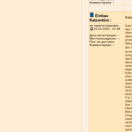
Комментариев: --
Einbau
Kat
Katzentüre :
не зарегистрирован
Katz
24.10.2022 , 21:48
des 
offe
Дата регистрации: --
dies
Местонахождение: --
prei
Пол: не доступно
Wies
Комментариев: --
der 
erre
ents
darü
dies
einb
eige
Katz
eher
soll
dann
Katz
Schr
einb
Für 
dabe
das 
Hier
Beka
Umge
wahr
nich
und 
werd