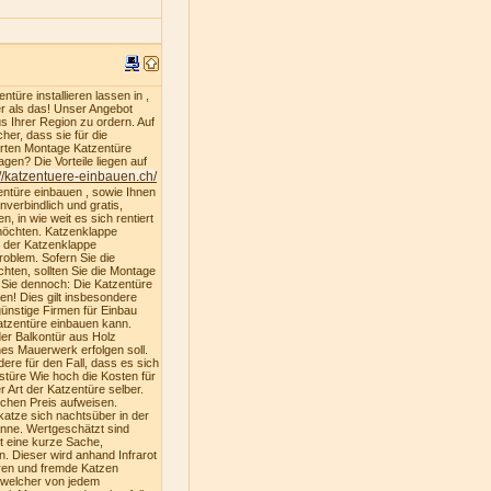
türe installieren lassen in ,
er als das! Unser Angebot
s Ihrer Region zu ordern. Auf
er, dass sie für die
ferten Montage Katzentüre
gen? Die Vorteile liegen auf
://katzentuere-einbauen.ch/
entüre einbauen , sowie Ihnen
nverbindlich und gratis,
, in wie weit es sich rentiert
 möchten. Katzenklappe
u der Katzenklappe
oblem. Sofern Sie die
hten, sollten Sie die Montage
n Sie dennoch: Die Katzentüre
ren! Dies gilt insbesondere
ünstige Firmen für Einbau
atzentüre einbauen kann.
der Balkontür aus Holz
es Mauerwerk erfolgen soll.
dere für den Fall, dass es sich
stüre Wie hoch die Kosten für
 Art der Katzentüre selber.
ichen Preis aufweisen.
katze sich nachtsüber in der
nne. Wertgeschätzt sind
st eine kurze Sache,
. Dieser wird anhand Infrarot
ren und fremde Katzen
, welcher von jedem