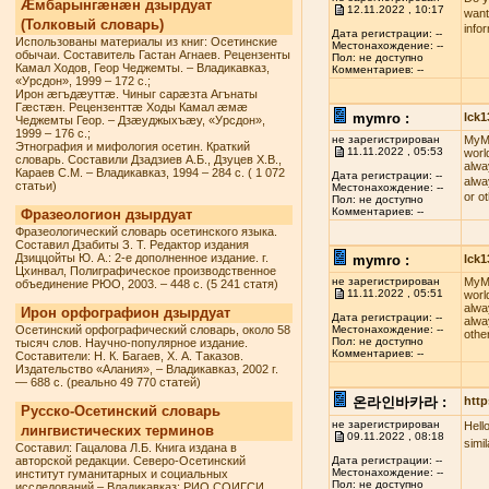
Æмбарынгæнæн дзырдуат
12.11.2022 , 10:17
want
(Толковый словарь)
info
Дата регистрации: --
Использованы материалы из книг: Осетинские
Местонахождение: --
обычаи. Составитель Гастан Агнаев. Рецензенты
Пол: не доступно
Камал Ходов, Геор Чеджемты. – Владикавказ,
Комментариев: --
«Урсдон», 1999 – 172 с.;
Ирон æгъдæуттæ. Чиныг сарæзта Агънаты
Гæстæн. Рецензенттæ Ходы Камал æмæ
mymro :
lck
Чеджемты Геор. – Дзæуджыхъæу, «Урсдон»,
1999 – 176 с.;
не зарегистрирован
MyMR
Этнография и мифология осетин. Краткий
11.11.2022 , 05:53
worl
словарь. Составили Дзадзиев А.Б., Дзуцев Х.В.,
alwa
Караев С.М. – Владикавказ, 1994 – 284 с. ( 1 072
Дата регистрации: --
alwa
статьи)
Местонахождение: --
or o
Пол: не доступно
Комментариев: --
Фразеологион дзырдуат
Фразеологический словарь осетинского языка.
Составил Дзабиты З. Т. Редактор издания
Дзиццойты Ю. А.: 2-е дополненное издание. г.
mymro :
lck
Цхинвал, Полиграфическое производственное
не зарегистрирован
MyMR
объединение РЮО, 2003. – 448 с. (5 241 статя)
11.11.2022 , 05:51
worl
alwa
Ирон орфографион дзырдуат
Дата регистрации: --
alwa
Осетинский орфографический словарь, около 58
Местонахождение: --
othe
Пол: не доступно
тысяч слов. Научно-популярное издание.
Комментариев: --
Составители: Н. К. Багаев, Х. А. Таказов.
Издательство «Алания», – Владикавказ, 2002 г.
— 688 с. (реально 49 770 статей)
온라인바카라 :
http
Русско-Осетинский словарь
не зарегистрирован
Hell
лингвистических терминов
09.11.2022 , 08:18
simi
Составил: Гацалова Л.Б. Книга издана в
авторской редакции. Северо-Осетинский
Дата регистрации: --
Местонахождение: --
институт гуманитарных и социальных
Пол: не доступно
исследований – Владикавказ: РИО СОИГСИ,