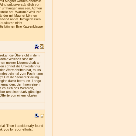
mit Magnet werden ebenfalls
Wind selbstverständlich von
iner umhängen müssen. Achten
stelle hat. Warum? Weil Ihre
bänder mit Magnet können
lsband anhat. Infolgedessen
Hauskatze nicht.
Sie können Ihre Katzenklappe
ekär, die Übersicht in dem
rden? Welches sind die
nen meiner Liegenschaft am
en schnell die Unkosten für
oder Wertschriften hat, muss
umindest einmal vom Fachmann
ng? Um die Steuererklärung
Region damit betrauen. Lange
s jemanden, der Ihnen einen
nt es sich des Weiteren,
ber um eine relativ günstige
 Offerte von einem lokalen
rial. Then I accidentally found
nk you for your efforts.