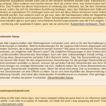
mediziner ausgelesen werden kann und so der Besitzer bestimmt werden kann. Katzentüren 
ig verlangt. Diese isolieren und machen besser dicht als solche ohne, was insbesondere bei 
eil ist. Das Problem bei diesen Katzentüren ist eindeutig das Halsband, das Sie dem Vierbe
darauf, sofern Sie sich für ebendiese Ausführung festlegen, dass das Halsband eine Sollbruch
ekatze an irgendeinem Ort einhängen kann und sich auf diese Weise losreissen kann! Hals
bestellt werden. Des weiteren kann es gut sein, dass die Nachbarkatze selbst ein Magnetha
 diese die Katzentüre auch passieren. Diese Schwierigkeiten entstehen bei einer gechipten 
stverständlich gibt es auch ganz verschiedene Ausführungsvarianten was die Form angeht. 
Katzentüre einbauen Thun
, rechteckig oder quadratisch haben, ganz wie sie wünschen.
erberater Aarau
de falls Liegenschaften oder Wohneigentum vorhanden sind, wird es für den Normalbürger pr
erdschungel zu behalten. Welche Aufwendungen für die Liegenschaft können abgezogen we
malen Summen, die in Abzug gebracht werden können? Wie plane ich meinerseits Renovatio
zientesten, um möglichst viele Steuern spart? Die möglichen Einsparungen in dem Gebiet könn
n professionellen Steuerberater übersteigen. Auch wer über selbstständiges Gehalt verfügt, 
Zuzug eines Steuerexperten auf jeden Fall in Betracht ziehen. Tipp: Die Steuererklärung z
en lassen! Wie finden Sie den angemessenen Steuerberater für die günstige Steuererkläru
ichst preiswert ausfüllen zu lassen, müssen Sie auf jeden Fall den Steuerberater aus Ihrer 
hrten bringen nur unnötige Mehrkosten mit sich. Vielleicht haben Sie in Ihrem Bekanntenkrei
lich guten Steuerberater empfehlen kann. Wenn Sie bereit sind etwas Zeit zu investieren, loh
ere Steuerberater um eine Offerte zu bitten. Da es sich beim Ausfüllen der Steuererklärung a
stleistung handelt, sind keine allzu bedeutenden Preisdifferenzen zu erwarten. Eine günstige
Steuerberater Aarau
erberater erhalten bei jedem Treuhänder.
ncasinogum@gmail.com
writing on this topic these days, but I have stopped writing because there is no reference mate
article. I can refer to a variety of materials, so I think the work I was preparing will work! Tha
s://oncainven.com/