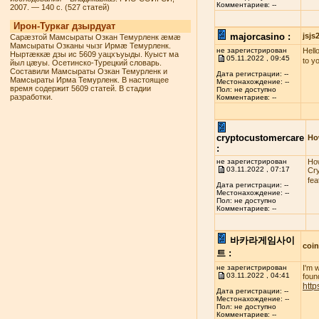
Комментариев: --
2007. — 140 с. (527 статей)
Ирон-Туркаг дзырдуат
majorcasino :
jsj
Сарæзтой Мамсыраты Озкан Темурленк æмæ
Мамсыраты Озканы чызг Ирмæ Темурленк.
не зарегистрирован
Hello
Ныртæккæ дзы ис 5609 уацхъуыды. Куыст ма
05.11.2022 , 09:45
to y
йыл цæуы. Осетинско-Турецкий словарь.
Составили Мамсыраты Озкан Темурленк и
Дата регистрации: --
Мамсыраты Ирма Темурленк. В настоящее
Местонахождение: --
время содержит 5609 статей. В стадии
Пол: не доступно
разработки.
Комментариев: --
cryptocustomercare
Ho
:
не зарегистрирован
How
03.11.2022 , 07:17
Cry
fea
Дата регистрации: --
Местонахождение: --
Пол: не доступно
Комментариев: --
바카라게임사이
coi
트 :
не зарегистрирован
I'm 
03.11.2022 , 04:41
found
http
Дата регистрации: --
Местонахождение: --
Пол: не доступно
Комментариев: --