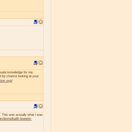
dequate knowledge for me.
 by chance looking at your
tion.org/
l. This was actually what I was
lections/bath-towels-