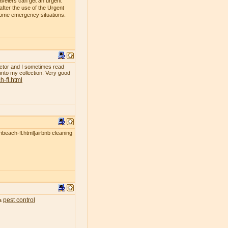
avelers can get an urgent
fter the use of the Urgent
 some emergency situations.
ollector and I sometimes read
 into my collection. Very good
-fl.html
nbeach-fl.html]airbnb cleaning
pest control
ea