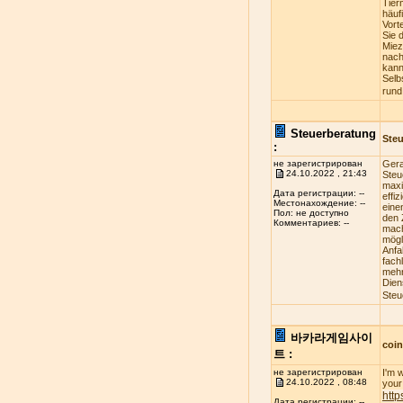
Tier
häuf
Vort
Sie 
Miez
nach
kann
Selb
rund
Steuerberatung
Steu
:
не зарегистрирован
Gera
24.10.2022 , 21:43
Steu
maxi
Дата регистрации: --
effi
Местонахождение: --
eine
Пол: не доступно
den 
Комментариев: --
mach
mögl
Anfa
fach
mehr
Dien
Steu
바카라게임사이
coi
트 :
не зарегистрирован
I'm 
24.10.2022 , 08:48
your 
http
Дата регистрации: --