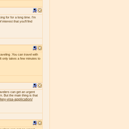
g for for a long time. I'm
interest that you'll find
raveling .You can travel with
 It only takes a few minutes to
avelers can get an urgent
. But the main thing is that
rkey-visa-application/