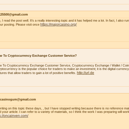
s225500@gmail.com
, I read the post well. It's a really interesting topic and it has helped me a lot. In fact, I also r
https://majorcasino.org/
our posting. Please visit once
w To Cryptocurrency Exchange Customer Service?
 To Cryptocurrency Exchange Customer Service, Cryptocurrency Exchange / Wallet / Coi
ptocurrency is the popular choice for traders to make an investment; it is the digital currency.
http://url.de
tures that allow traders to gain a lot of positive benefits.
ncasinogum@gmail.com
writing on this topic these days, , but I have stopped writing because there is no reference mat
 your article. I can refer to a variety of materials, so I think the work I was preparing will wo
s://oncainven.com/