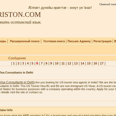
Светлой пам
Æппæт дунейы ирæттæ - зонут уе 'взаг!
IRISTON.COM
нать осетинский язык.
|
|
|
|
|
варь
Расширенный поиск
Гостевая книга
Письмо Админу
Регистрация
В
Сообщение
|
|
|
|
|
|
6
|
|
|
|
|
|
|
|
|
|
|
|
1
2
3
4
5
7
8
9
10
11
12
13
14
15
16
17
isa Consultants in Delhi
isa Consultants in Delhi
Are you looking for US tourist visa agents in India? We are the b
ultants in Delhi. The US Tourist Visa B1 and B2 are non-immigrant US Visas. A US tourist visa
ed States for business purposes with a company operating within the country. Apply for your U
details visit the site or contact us.
ator Info
ou know what the WPR emulator is? It's a brand-new and one-of-a-kind emulator that runs W