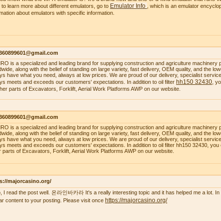
Emulator Info
 to learn more about different emulators, go to
, which is an emulator encyclop
rmation about emulators with specific information.
1360899601@gmail.com
O is a specialized and leading brand for supplying construction and agriculture machinery 
dwide, along with the belief of standing on large variety, fast delivery, OEM quality, and the 
ys have what you need, always at low prices. We are proud of our delivery, specialist service, 
hh150 32430
ys meets and exceeds our customers' expectations. In addition to oil filter
, y
ther parts of Excavators, Forklift, Aerial Work Platforms AWP on our website.
1360899601@gmail.com
O is a specialized and leading brand for supplying construction and agriculture machinery 
dwide, along with the belief of standing on large variety, fast delivery, OEM quality, and the 
ys have what you need, always at low prices. We are proud of our delivery, specialist service, 
ys meets and exceeds our customers' expectations. In addition to oil filter hh150 32430, you
r parts of Excavators, Forklift, Aerial Work Platforms AWP on our website.
s://majorcasino.org/
o, I read the post well. 온라인바카라 It's a really interesting topic and it has helped me a lot. In f
https://majorcasino.org/
lar content to your posting. Please visit once