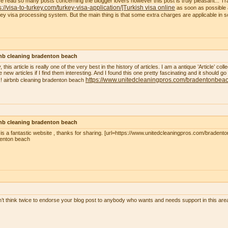
ve read so many posts concerning the blogger lovers however this post is truly pleasant... Tr
s://visa-to-turkey.com/turkey-visa-application/]Turkish visa online
as soon as possible a
ey visa processing system. But the main thing is that some extra charges are applicable in
nb cleaning bradenton beach
, this article is really one of the very best in the history of articles. I am a antique ’Article’ c
 new articles if I find them interesting. And I found this one pretty fascinating and it should go
https://www.unitedcleaningpros.com/bradentonbeach
! airbnb cleaning bradenton beach
nb cleaning bradenton beach
 is a fantastic website , thanks for sharing. [url=https://www.unitedcleaningpros.com/bradento
enton beach
n’t think twice to endorse your blog post to anybody who wants and needs support in this ar