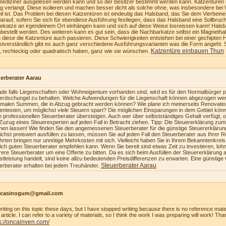
mediziner ausgelesen werden kann und so der Besitzer bestimmt werden kann. Katzentüren 
ig verlangt. Diese isolieren und machen besser dicht als solche ohne, was insbesondere bei 
eil ist. Das Problem bei diesen Katzentüren ist eindeutig das Halsband, das Sie dem Vierbe
darauf, sofern Sie sich für ebendiese Ausführung festlegen, dass das Halsband eine Sollbruch
ekatze an irgendeinem Ort einhängen kann und sich auf diese Weise losreissen kann! Hals
bestellt werden. Des weiteren kann es gut sein, dass die Nachbarkatze selbst ein Magnetha
 diese die Katzentüre auch passieren. Diese Schwierigkeiten entstehen bei einer gechipten 
stverständlich gibt es auch ganz verschiedene Ausführungsvarianten was die Form angeht. 
Katzentüre einbauen Thun
, rechteckig oder quadratisch haben, ganz wie sie wünschen.
erberater Aarau
de falls Liegenschaften oder Wohneigentum vorhanden sind, wird es für den Normalbürger pr
erdschungel zu behalten. Welche Aufwendungen für die Liegenschaft können abgezogen we
malen Summen, die in Abzug gebracht werden können? Wie plane ich meinerseits Renovatio
zientesten, um möglichst viele Steuern spart? Die möglichen Einsparungen in dem Gebiet könn
n professionellen Steuerberater übersteigen. Auch wer über selbstständiges Gehalt verfügt, 
Zuzug eines Steuerexperten auf jeden Fall in Betracht ziehen. Tipp: Die Steuererklärung z
en lassen! Wie finden Sie den angemessenen Steuerberater für die günstige Steuererkläru
ichst preiswert ausfüllen zu lassen, müssen Sie auf jeden Fall den Steuerberater aus Ihrer 
hrten bringen nur unnötige Mehrkosten mit sich. Vielleicht haben Sie in Ihrem Bekanntenkrei
lich guten Steuerberater empfehlen kann. Wenn Sie bereit sind etwas Zeit zu investieren, loh
ere Steuerberater um eine Offerte zu bitten. Da es sich beim Ausfüllen der Steuererklärung a
stleistung handelt, sind keine allzu bedeutenden Preisdifferenzen zu erwarten. Eine günstige
Steuerberater Aarau
erberater erhalten bei jedem Treuhänder.
ncasinogum@gmail.com
writing on this topic these days, but I have stopped writing because there is no reference mate
article. I can refer to a variety of materials, so I think the work I was preparing will work! Tha
s://oncainven.com/