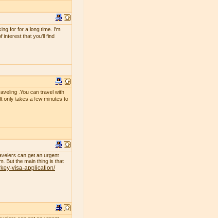
g for for a long time. I'm
interest that you'll find
raveling .You can travel with
 It only takes a few minutes to
avelers can get an urgent
. But the main thing is that
rkey-visa-application/