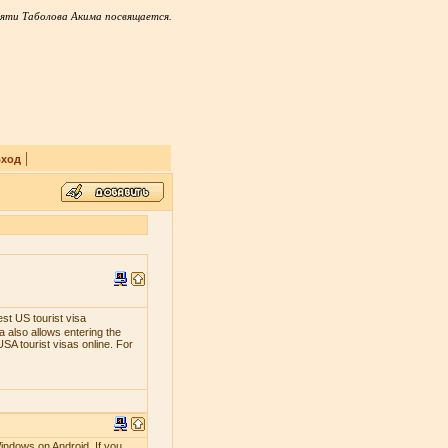
яти Таболова Акима посвящается.
|
ход
est US tourist visa
 also allows entering the
SA tourist visas online. For
indows on Android. If you