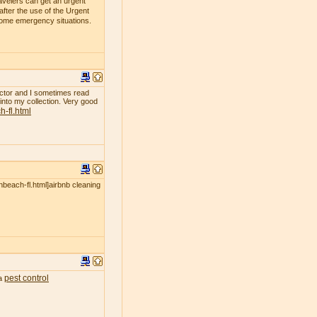
avelers can get an urgent
fter the use of the Urgent
 some emergency situations.
ollector and I sometimes read
 into my collection. Very good
-fl.html
nbeach-fl.html]airbnb cleaning
pest control
ea