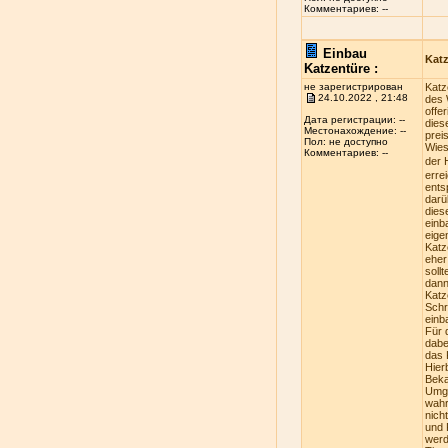
Комментариев: --
Einbau
Kat
Katzentüre :
не зарегистрирован
Katz
24.10.2022 , 21:48
des 
offe
Дата регистрации: --
dies
Местонахождение: --
prei
Пол: не доступно
Wies
Комментариев: --
der 
erre
ents
darü
dies
einb
eige
Katz
eher
soll
dann
Katz
Schr
einb
Für 
dabe
das 
Hier
Beka
Umge
wahr
nich
und 
werd