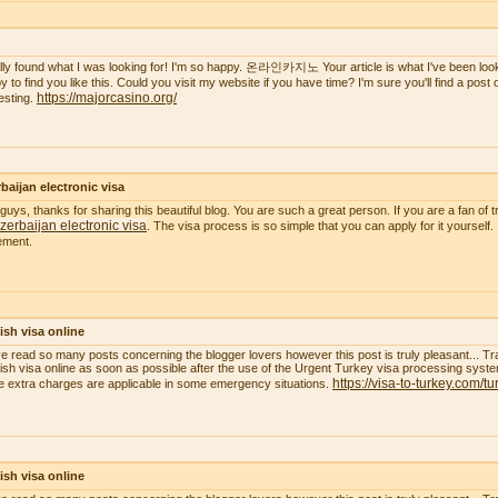
nally found what I was looking for! I'm so happy. 온라인카지노 Your article is what I've been lookin
 to find you like this. Could you visit my website if you have time? I'm sure you'll find a post of 
https://majorcasino.org/
resting.
baijan electronic visa
guys, thanks for sharing this beautiful blog. You are such a great person. If you are a fan of t
zerbaijan electronic visa
. The visa process is so simple that you can apply for it yourself.
ement.
ish visa online
ve read so many posts concerning the blogger lovers however this post is truly pleasant... Tr
ish visa online as soon as possible after the use of the Urgent Turkey visa processing system
https://visa-to-turkey.com/tu
 extra charges are applicable in some emergency situations.
ish visa online