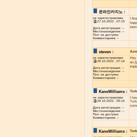
온라인카지노 :
не зарегистрирован
I fi
27.10.2022 , 07:15
happy
inte
Дата регистрации: --
Местонахождение: --
Пол: не доступно
Комментариев: --
steven :
Azer
не зарегистрирован
Hey 
26.10.2022 , 07:14
A
an
impl
Дата регистрации: --
Местонахождение: --
Пол: не доступно
Комментариев: --
KaneWilliams :
Turk
не зарегистрирован
I ha
26.10.2022 , 05:14
Turk
some
Дата регистрации: --
Местонахождение: --
Пол: не доступно
Комментариев: --
KaneWilliams :
Turk