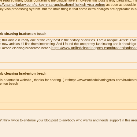
ve read so many posts concerning the blogger lovers however this post is truly pleasant... Tr
s://visa-to-turkey.com/turkey-visa-application/]Turkish visa online
as soon as possible a
ey visa processing system. But the main thing is that some extra charges are applicable in
nb cleaning bradenton beach
, this article is really one of the very best in the history of articles. I am a antique ’Article’ c
 new articles if I find them interesting. And I found this one pretty fascinating and it should go
https://www.unitedcleaningpros.com/bradentonbeach
! airbnb cleaning bradenton beach
nb cleaning bradenton beach
 is a fantastic website , thanks for sharing. [url=https://www.unitedcleaningpros.com/bradento
enton beach
n’t think twice to endorse your blog post to anybody who wants and needs support in this ar