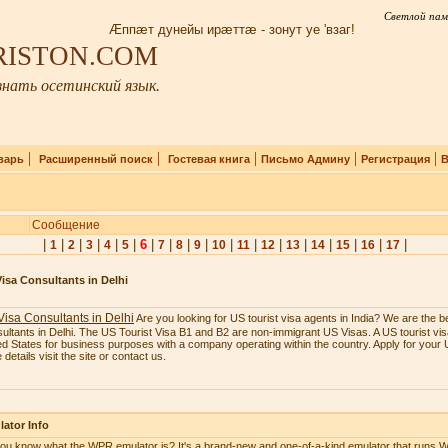
Светлой пам
Æппæт дунейы ирæттæ - зонут уе 'взаг!
IRISTON.COM
нать осетинский язык.
|
|
|
|
|
варь
Расширенный поиск
Гостевая книга
Письмо Админу
Регистрация
В
Сообщение
|
|
|
|
|
|
6
|
|
|
|
|
|
|
|
|
|
|
|
1
2
3
4
5
7
8
9
10
11
12
13
14
15
16
17
isa Consultants in Delhi
isa Consultants in Delhi
Are you looking for US tourist visa agents in India? We are the b
ultants in Delhi. The US Tourist Visa B1 and B2 are non-immigrant US Visas. A US tourist visa
ed States for business purposes with a company operating within the country. Apply for your U
details visit the site or contact us.
ator Info
ou know what the WPR emulator is? It's a brand-new and one-of-a-kind emulator that runs W