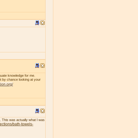
dequate knowledge for me.
 by chance looking at your
tion.org/
l. This was actually what I was
lections/bath-towels-