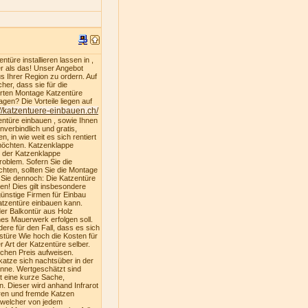
türe installieren lassen in ,
er als das! Unser Angebot
s Ihrer Region zu ordern. Auf
er, dass sie für die
ferten Montage Katzentüre
gen? Die Vorteile liegen auf
://katzentuere-einbauen.ch/
entüre einbauen , sowie Ihnen
nverbindlich und gratis,
, in wie weit es sich rentiert
 möchten. Katzenklappe
u der Katzenklappe
oblem. Sofern Sie die
hten, sollten Sie die Montage
n Sie dennoch: Die Katzentüre
ren! Dies gilt insbesondere
ünstige Firmen für Einbau
atzentüre einbauen kann.
der Balkontür aus Holz
es Mauerwerk erfolgen soll.
dere für den Fall, dass es sich
stüre Wie hoch die Kosten für
 Art der Katzentüre selber.
ichen Preis aufweisen.
katze sich nachtsüber in der
nne. Wertgeschätzt sind
st eine kurze Sache,
. Dieser wird anhand Infrarot
ren und fremde Katzen
, welcher von jedem