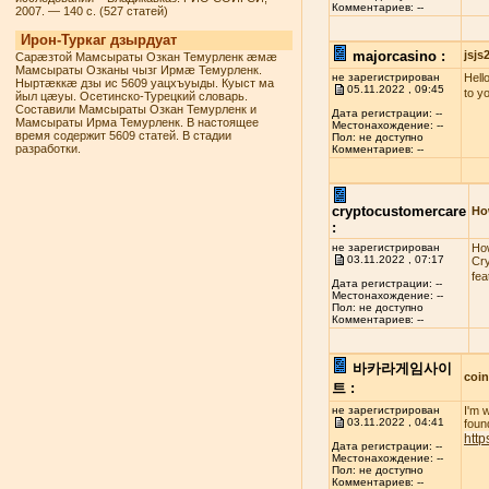
Комментариев: --
2007. — 140 с. (527 статей)
Ирон-Туркаг дзырдуат
majorcasino :
jsj
Сарæзтой Мамсыраты Озкан Темурленк æмæ
Мамсыраты Озканы чызг Ирмæ Темурленк.
не зарегистрирован
Hello
Ныртæккæ дзы ис 5609 уацхъуыды. Куыст ма
05.11.2022 , 09:45
to y
йыл цæуы. Осетинско-Турецкий словарь.
Составили Мамсыраты Озкан Темурленк и
Дата регистрации: --
Мамсыраты Ирма Темурленк. В настоящее
Местонахождение: --
время содержит 5609 статей. В стадии
Пол: не доступно
разработки.
Комментариев: --
cryptocustomercare
Ho
:
не зарегистрирован
How
03.11.2022 , 07:17
Cry
fea
Дата регистрации: --
Местонахождение: --
Пол: не доступно
Комментариев: --
바카라게임사이
coi
트 :
не зарегистрирован
I'm 
03.11.2022 , 04:41
found
http
Дата регистрации: --
Местонахождение: --
Пол: не доступно
Комментариев: --