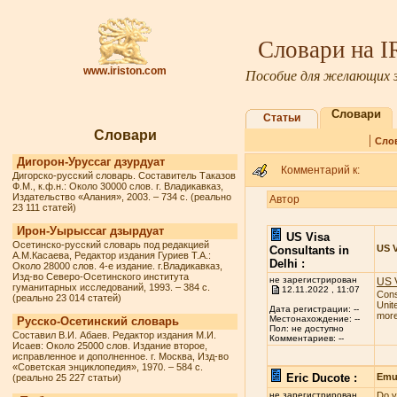
Словари на 
www.iriston.com
Пособие для желающих з
Словари
Статьи
Словари
|
Сло
Дигорон-Уруссаг дзурдуат
Комментарий к:
Дигорско-русский словарь. Составитель Таказов
Ф.М., к.ф.н.: Около 30000 слов. г. Владикавказ,
Издательство «Алания», 2003. – 734 с. (реально
Автор
23 111 статей)
Ирон-Уырыссаг дзырдуат
US Visa
Осетинско-русский словарь под редакцией
US V
Consultants in
А.М.Касаева, Редактор издания Гуриев Т.А.:
Delhi :
Около 28000 слов. 4-е издание. г.Владикавказ,
Изд-во Северо-Осетинского института
не зарегистрирован
US V
гуманитарных исследований, 1993. – 384 с.
12.11.2022 , 11:07
Cons
(реально 23 014 статей)
Unit
Дата регистрации: --
more 
Местонахождение: --
Русско-Осетинский словарь
Пол: не доступно
Составил В.И. Абаев. Редактор издания М.И.
Комментариев: --
Исаев: Около 25000 слов. Издание второе,
исправленное и дополненное. г. Москва, Изд-во
«Советская энциклопедия», 1970. – 584 с.
Eric Ducote :
Emul
(реально 25 227 статьи)
не зарегистрирован
Do y