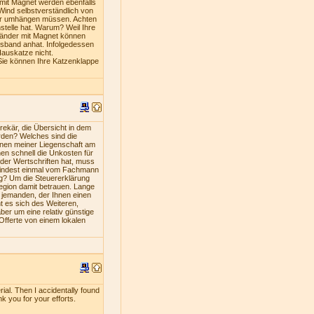
mit Magnet werden ebenfalls
Wind selbstverständlich von
iner umhängen müssen. Achten
stelle hat. Warum? Weil Ihre
bänder mit Magnet können
lsband anhat. Infolgedessen
Hauskatze nicht.
Sie können Ihre Katzenklappe
ekär, die Übersicht in dem
rden? Welches sind die
nen meiner Liegenschaft am
en schnell die Unkosten für
oder Wertschriften hat, muss
umindest einmal vom Fachmann
ng? Um die Steuererklärung
Region damit betrauen. Lange
s jemanden, der Ihnen einen
nt es sich des Weiteren,
ber um eine relativ günstige
 Offerte von einem lokalen
rial. Then I accidentally found
nk you for your efforts.