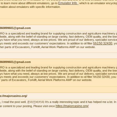
Emulator Info
 to learn more about different emulators, go to
, which is an emulator encyclop
rmation about emulators with specific information.
1360899601@gmail.com
O is a specialized and leading brand for supplying construction and agriculture machinery 
dwide, along with the belief of standing on large variety, fast delivery, OEM quality, and the 
ys have what you need, always at low prices. We are proud of our delivery, specialist service, 
hh150 32430
ys meets and exceeds our customers' expectations. In addition to oil filter
, y
ther parts of Excavators, Forklift, Aerial Work Platforms AWP on our website.
1360899601@gmail.com
O is a specialized and leading brand for supplying construction and agriculture machinery 
dwide, along with the belief of standing on large variety, fast delivery, OEM quality, and the 
ys have what you need, always at low prices. We are proud of our delivery, specialist service, 
ys meets and exceeds our customers' expectations. In addition to oil filter hh150 32430, you
r parts of Excavators, Forklift, Aerial Work Platforms AWP on our website.
s://majorcasino.org/
o, I read the post well. 온라인바카라 It's a really interesting topic and it has helped me a lot. In f
https://majorcasino.org/
lar content to your posting. Please visit once