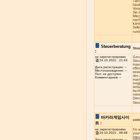
Tier
häuf
Vort
Sie 
Miez
nach
kann
Selb
rund
Steuerberatung
Steu
:
не зарегистрирован
Gera
24.10.2022 , 21:43
Steu
maxi
Дата регистрации: --
effi
Местонахождение: --
eine
Пол: не доступно
den 
Комментариев: --
mach
mögl
Anfa
fach
mehr
Dien
Steu
바카라게임사이
coi
트 :
не зарегистрирован
I'm 
24.10.2022 , 08:48
your 
http
Дата регистрации: --