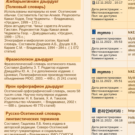
Æмбарынгæнæн дзырдуат
12.11.2022 , 10:17
want
(Толковый словарь)
info
Дата регистрации: --
Использованы материалы из книг: Осетинские
Местонахождение: --
обычаи. Составитель Гастан Агнаев. Рецензенты
Пол: не доступно
Камал Ходов, Геор Чеджемты. – Владикавказ,
Комментариев: --
«Урсдон», 1999 – 172 с.;
Ирон æгъдæуттæ. Чиныг сарæзта Агънаты
Гæстæн. Рецензенттæ Ходы Камал æмæ
mymro :
lck
Чеджемты Геор. – Дзæуджыхъæу, «Урсдон»,
1999 – 176 с.;
не зарегистрирован
MyMR
Этнография и мифология осетин. Краткий
11.11.2022 , 05:53
worl
словарь. Составили Дзадзиев А.Б., Дзуцев Х.В.,
alwa
Караев С.М. – Владикавказ, 1994 – 284 с. ( 1 072
Дата регистрации: --
alwa
статьи)
Местонахождение: --
or o
Пол: не доступно
Комментариев: --
Фразеологион дзырдуат
Фразеологический словарь осетинского языка.
Составил Дзабиты З. Т. Редактор издания
Дзиццойты Ю. А.: 2-е дополненное издание. г.
mymro :
lck
Цхинвал, Полиграфическое производственное
не зарегистрирован
MyMR
объединение РЮО, 2003. – 448 с. (5 241 статя)
11.11.2022 , 05:51
worl
alwa
Ирон орфографион дзырдуат
Дата регистрации: --
alwa
Осетинский орфографический словарь, около 58
Местонахождение: --
othe
Пол: не доступно
тысяч слов. Научно-популярное издание.
Комментариев: --
Составители: Н. К. Багаев, Х. А. Таказов.
Издательство «Алания», – Владикавказ, 2002 г.
— 688 с. (реально 49 770 статей)
온라인바카라 :
http
Русско-Осетинский словарь
не зарегистрирован
Hell
лингвистических терминов
09.11.2022 , 08:18
simi
Составил: Гацалова Л.Б. Книга издана в
авторской редакции. Северо-Осетинский
Дата регистрации: --
Местонахождение: --
институт гуманитарных и социальных
Пол: не доступно
исследований – Владикавказ: РИО СОИГСИ,