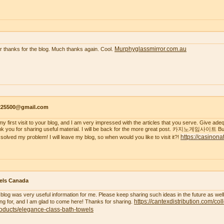
Murphyglassmirror.com.au
r thanks for the blog. Much thanks again. Cool.
s225500@gmail.com
s my first visit to your blog, and I am very impressed with the articles that you serve. Give a
k you for sharing useful material. I will be back for the more great post. 카지노게임사이트 But
https://casinona
 solved my problem! I will leave my blog, so when would you like to visit it?!
els Canada
 blog was very useful information for me. Please keep sharing such ideas in the future as wel
https://cantexdistribution.com/col
ing for, and I am glad to come here! Thanks for sharing.
oducts/elegance-class-bath-towels