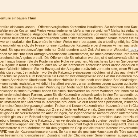
zentüre einbauen Thun
entüre einbauen lassen – Offerten vergleichen Katzentüre installieren. Sie möchten eine Katzen
Weiteren die Kosten und Preise verschiedenener Lieferanten vergleichen? Nichts ist einfach
riert Ihnen die Chance, Angebote für den Einbau der Katzentüre von verschiedenen Firmen au
e Weise müssen Sie das Katzentürchen nicht selber montieren. Darüber hinaus stellen Sie sich
swerte Installation der Katzentüre in keiner Weise mehr berappen, als unbedingt nötig ist. Of
o empfiehlt es sich, die Preise für einen Einbau der Katzentüre bei diversen Firmen nachzufra
https
Hand: Sie sparen demzufolge nicht nur Geld, sondern auch Zeit. Auf unserer Webseite
ichen sie mit Hilfe einer Anfrage verschiedene Unternehmen, die Ihnen anstandslos Ihre Katz
prechend ein Angebot erstellt. Die Offerten, die Sie erhalten werden, sind selbstverständlich u
ber hinaus können Sie die Kosten in aller Ruhe vergleichen. Als nächstes können Sie beurteilen
e Ausgabe in Kauf zu nehmen, oder ob Sie die Katzentüre schließlich lieber alleine einbauen
auen Wahrlich könnten Sie mit Bezug auf der Ausgabe zusätzlich versucht sein, einen Einba
nhändig zu tun. Je nachdem wo Sie die Katzentüre einpassen möchten, wird das auch kein Pr
enschleuse jedoch zum Beispiel in ein Fenster, beziehungsweise eine Glastür installieren möc
 einem Spezialisten überlassen. Bei einer Holztüre ist dies noch eher lösbar. Berücksichtige
te wenn stets realisierbar winddicht installiert werden , unter anderem gegen aussen gut isolie
, falls Sie zum Beispiel in einer Wohnung zur Miete nach Minergie-Standard wohnen. Kosteng
enklappe in finden Eventuell haben Sie einen Handwerker an Ihrem Wohnort, der Ihnen die K
einereien sind ideale Partner, wenn Sie die Katzentüre beispielsweise in eine Terrassentür, o
auen lassen wollen. Schwieriger wird es, sobald der Einbau der Katzenschleuse in vorhanden
die Installation der Katzentür in Isolierglas brauchen Sie erst recht den Spezialisten, insbeson
i um eine Doppelverglasung handelt. Preise und Kosten Katzentürchen Katzentürchen in Gla
Katzentürchen entfallen, hängt von 2 verschiedenen Faktoren ab. Zum einen natürlich von der
bei gibt es die verschiedensten Ausführungen, die logischerweise allesamt einen unterschiedl
nntlich gibt es zum Beispiel zeitgesteuerte Katzenschleusen, die vermeiden, dass Ihre Haus
bung herumtreibe. Jene Katzentürchen verriegeln automatisch zu einer bestimmten Zeitspa
lich Katzenklappen mit Chip. Ihre Miezekatze bekommt folglich einen Chip eingesetzt. Dies i
tsdestotrotz durch Mehrkosten für den gespritzten Chip und die teurere Katzentüre verbunden
RFID von der Katzenschleuse erkannt. So kann nur die gechipte Hauskatze die Türe passie
en bestimmt nicht eingelassen. Zusätzlich ist der Chip mit einer Seriennummer ausgestattet