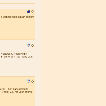
un a website with similar content
n HelpDesk, Need Help?
 In general, it has many vital
erial. Then I accidentally
rk! Thank you for your efforts.