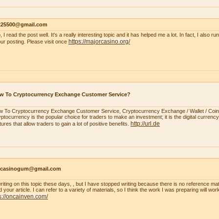
s225500@gmail.com
, I read the post well. It's a really interesting topic and it has helped me a lot. In fact, I also r
https://majorcasino.org/
our posting. Please visit once
w To Cryptocurrency Exchange Customer Service?
 To Cryptocurrency Exchange Customer Service, Cryptocurrency Exchange / Wallet / Coi
ptocurrency is the popular choice for traders to make an investment; it is the digital currency.
http://url.de
tures that allow traders to gain a lot of positive benefits.
ncasinogum@gmail.com
writing on this topic these days, , but I have stopped writing because there is no reference mat
 your article. I can refer to a variety of materials, so I think the work I was preparing will wo
s://oncainven.com/