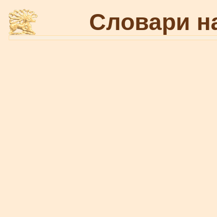
Словари н