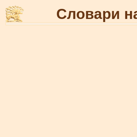
Словари н