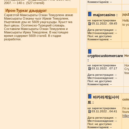
Комментариев: --
2007. — 140 с. (527 статей)
Ирон-Туркаг дзырдуат
majorcasino :
jsj
Сарæзтой Мамсыраты Озкан Темурленк æмæ
Мамсыраты Озканы чызг Ирмæ Темурленк.
не зарегистрирован
Hello
Ныртæккæ дзы ис 5609 уацхъуыды. Куыст ма
05.11.2022 , 09:45
to y
йыл цæуы. Осетинско-Турецкий словарь.
Составили Мамсыраты Озкан Темурленк и
Дата регистрации: --
Мамсыраты Ирма Темурленк. В настоящее
Местонахождение: --
время содержит 5609 статей. В стадии
Пол: не доступно
разработки.
Комментариев: --
cryptocustomercare
Ho
:
не зарегистрирован
How
03.11.2022 , 07:17
Cry
fea
Дата регистрации: --
Местонахождение: --
Пол: не доступно
Комментариев: --
바카라게임사이
coi
트 :
не зарегистрирован
I'm 
03.11.2022 , 04:41
found
http
Дата регистрации: --
Местонахождение: --
Пол: не доступно
Комментариев: --