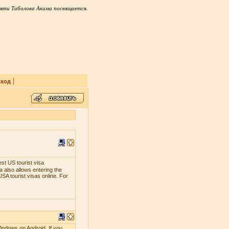
яти Таболова Акима посвящается.
|
ход
est US tourist visa
 also allows entering the
SA tourist visas online. For
indows on Android. If you