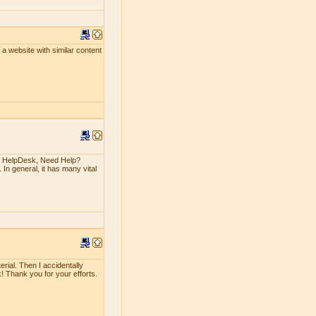
un a website with similar content
n HelpDesk, Need Help?
 In general, it has many vital
erial. Then I accidentally
rk! Thank you for your efforts.