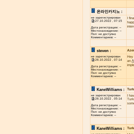
온라인카지노 :
не зарегистрирован
I fi
27.10.2022 , 07:15
happy
inte
Дата регистрации: --
Местонахождение: --
Пол: не доступно
Комментариев: --
steven :
Azer
не зарегистрирован
Hey 
26.10.2022 , 07:14
A
an
impl
Дата регистрации: --
Местонахождение: --
Пол: не доступно
Комментариев: --
KaneWilliams :
Turk
не зарегистрирован
I ha
26.10.2022 , 05:14
Turk
some
Дата регистрации: --
Местонахождение: --
Пол: не доступно
Комментариев: --
KaneWilliams :
Turk