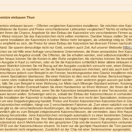
zentüre einbauen Thun
entüre einbauen lassen – Offerten vergleichen Katzentüre installieren. Sie möchten eine Katzen
Weiteren die Kosten und Preise verschiedenener Lieferanten vergleichen? Nichts ist einfach
riert Ihnen die Chance, Angebote für den Einbau der Katzentüre von verschiedenen Firmen au
e Weise müssen Sie das Katzentürchen nicht selber montieren. Darüber hinaus stellen Sie sich
swerte Installation der Katzentüre in keiner Weise mehr berappen, als unbedingt nötig ist. Of
o empfiehlt es sich, die Preise für einen Einbau der Katzentüre bei diversen Firmen nachzufra
https
Hand: Sie sparen demzufolge nicht nur Geld, sondern auch Zeit. Auf unserer Webseite
ichen sie mit Hilfe einer Anfrage verschiedene Unternehmen, die Ihnen anstandslos Ihre Katz
prechend ein Angebot erstellt. Die Offerten, die Sie erhalten werden, sind selbstverständlich u
ber hinaus können Sie die Kosten in aller Ruhe vergleichen. Als nächstes können Sie beurteilen
e Ausgabe in Kauf zu nehmen, oder ob Sie die Katzentüre schließlich lieber alleine einbauen
auen Wahrlich könnten Sie mit Bezug auf der Ausgabe zusätzlich versucht sein, einen Einba
nhändig zu tun. Je nachdem wo Sie die Katzentüre einpassen möchten, wird das auch kein Pr
enschleuse jedoch zum Beispiel in ein Fenster, beziehungsweise eine Glastür installieren möc
 einem Spezialisten überlassen. Bei einer Holztüre ist dies noch eher lösbar. Berücksichtige
te wenn stets realisierbar winddicht installiert werden , unter anderem gegen aussen gut isolie
, falls Sie zum Beispiel in einer Wohnung zur Miete nach Minergie-Standard wohnen. Kosteng
enklappe in finden Eventuell haben Sie einen Handwerker an Ihrem Wohnort, der Ihnen die K
einereien sind ideale Partner, wenn Sie die Katzentüre beispielsweise in eine Terrassentür, o
auen lassen wollen. Schwieriger wird es, sobald der Einbau der Katzenschleuse in vorhanden
die Installation der Katzentür in Isolierglas brauchen Sie erst recht den Spezialisten, insbeson
i um eine Doppelverglasung handelt. Preise und Kosten Katzentürchen Katzentürchen in Gla
Katzentürchen entfallen, hängt von 2 verschiedenen Faktoren ab. Zum einen natürlich von der
bei gibt es die verschiedensten Ausführungen, die logischerweise allesamt einen unterschiedl
nntlich gibt es zum Beispiel zeitgesteuerte Katzenschleusen, die vermeiden, dass Ihre Haus
bung herumtreibe. Jene Katzentürchen verriegeln automatisch zu einer bestimmten Zeitspa
lich Katzenklappen mit Chip. Ihre Miezekatze bekommt folglich einen Chip eingesetzt. Dies i
tsdestotrotz durch Mehrkosten für den gespritzten Chip und die teurere Katzentüre verbunden
RFID von der Katzenschleuse erkannt. So kann nur die gechipte Hauskatze die Türe passie
en bestimmt nicht eingelassen. Zusätzlich ist der Chip mit einer Seriennummer ausgestattet