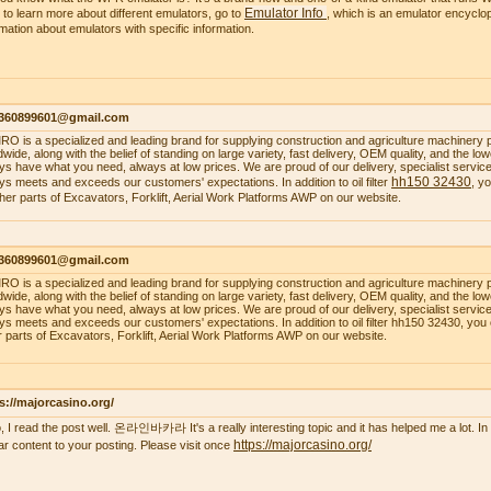
Emulator Info
 to learn more about different emulators, go to
, which is an emulator encyclop
rmation about emulators with specific information.
1360899601@gmail.com
O is a specialized and leading brand for supplying construction and agriculture machinery 
dwide, along with the belief of standing on large variety, fast delivery, OEM quality, and the 
ys have what you need, always at low prices. We are proud of our delivery, specialist service, 
hh150 32430
ys meets and exceeds our customers' expectations. In addition to oil filter
, y
ther parts of Excavators, Forklift, Aerial Work Platforms AWP on our website.
1360899601@gmail.com
O is a specialized and leading brand for supplying construction and agriculture machinery 
dwide, along with the belief of standing on large variety, fast delivery, OEM quality, and the 
ys have what you need, always at low prices. We are proud of our delivery, specialist service, 
ys meets and exceeds our customers' expectations. In addition to oil filter hh150 32430, you
r parts of Excavators, Forklift, Aerial Work Platforms AWP on our website.
s://majorcasino.org/
o, I read the post well. 온라인바카라 It's a really interesting topic and it has helped me a lot. In f
https://majorcasino.org/
lar content to your posting. Please visit once