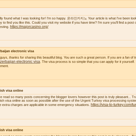
nally found what I was looking for! I'm so happy. 온라인카지노 Your article is what I've been lookin
 to find you like this. Could you visit my website if you have time? I'm sure you'll find a post of 
https://majorcasino.org/
resting.
baijan electronic visa
guys, thanks for sharing this beautiful blog. You are such a great person. If you are a fan of t
zerbaijan electronic visa
. The visa process is so simple that you can apply for it yourself.
ement.
ish visa online
ve read so many posts concerning the blogger lovers however this post is truly pleasant... Tr
ish visa online as soon as possible after the use of the Urgent Turkey visa processing system
https://visa-to-turkey.com/tu
 extra charges are applicable in some emergency situations.
ish visa online