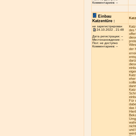
Комментариев: --
Einbau
Kat
Katzentüre :
не зарегистрирован
Katz
24.10.2022 , 21:48
des 
offe
Дата регистрации: --
dies
Местонахождение: --
prei
Пол: не доступно
Wies
Комментариев: --
der 
erre
ents
darü
dies
einb
eige
Katz
eher
soll
dann
Katz
Schr
einb
Für 
dabe
das 
Hier
Beka
Umge
wahr
nich
und 
werd