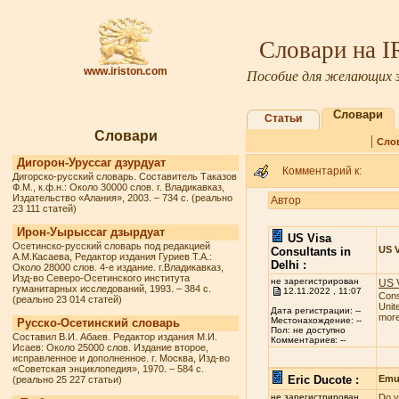
Словари на 
www.iriston.com
Пособие для желающих з
Словари
Статьи
Словари
|
Сло
Дигорон-Уруссаг дзурдуат
Комментарий к:
Дигорско-русский словарь. Составитель Таказов
Ф.М., к.ф.н.: Около 30000 слов. г. Владикавказ,
Издательство «Алания», 2003. – 734 с. (реально
Автор
23 111 статей)
Ирон-Уырыссаг дзырдуат
US Visa
Осетинско-русский словарь под редакцией
US V
Consultants in
А.М.Касаева, Редактор издания Гуриев Т.А.:
Delhi :
Около 28000 слов. 4-е издание. г.Владикавказ,
Изд-во Северо-Осетинского института
не зарегистрирован
US V
гуманитарных исследований, 1993. – 384 с.
12.11.2022 , 11:07
Cons
(реально 23 014 статей)
Unit
Дата регистрации: --
more 
Местонахождение: --
Русско-Осетинский словарь
Пол: не доступно
Составил В.И. Абаев. Редактор издания М.И.
Комментариев: --
Исаев: Около 25000 слов. Издание второе,
исправленное и дополненное. г. Москва, Изд-во
«Советская энциклопедия», 1970. – 584 с.
Eric Ducote :
Emul
(реально 25 227 статьи)
не зарегистрирован
Do y