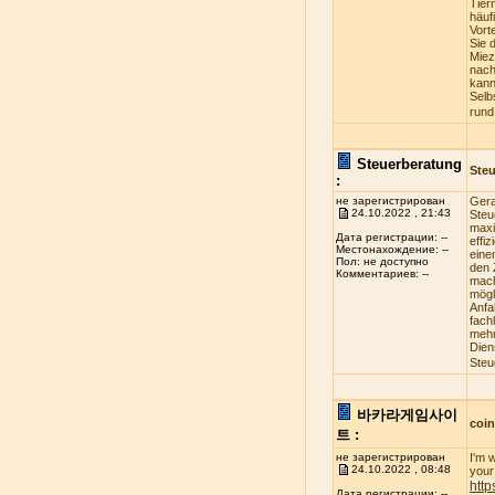
Tier
häuf
Vort
Sie 
Miez
nach
kann
Selb
rund
Steuerberatung
Steu
:
не зарегистрирован
Gera
24.10.2022 , 21:43
Steu
maxi
Дата регистрации: --
effi
Местонахождение: --
eine
Пол: не доступно
den 
Комментариев: --
mach
mögl
Anfa
fach
mehr
Dien
Steu
바카라게임사이
coi
트 :
не зарегистрирован
I'm 
24.10.2022 , 08:48
your 
http
Дата регистрации: --