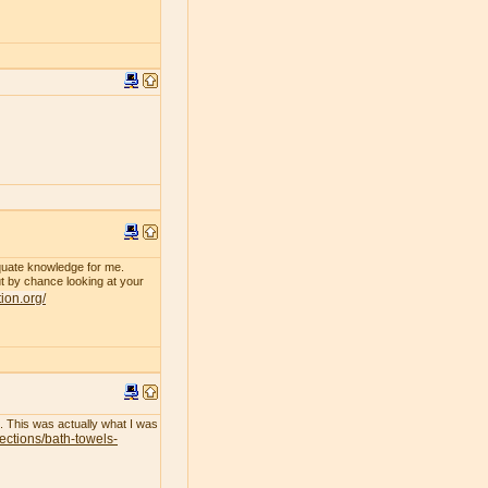
dequate knowledge for me.
 by chance looking at your
tion.org/
l. This was actually what I was
lections/bath-towels-