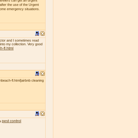
avelers can get an urgent
fter the use of the Urgent
 some emergency situations.
ollector and I sometimes read
 into my collection. Very good
-fl.html
nbeach-fl.html]airbnb cleaning
pest control
ea