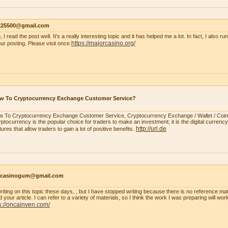
s225500@gmail.com
, I read the post well. It's a really interesting topic and it has helped me a lot. In fact, I also r
https://majorcasino.org/
our posting. Please visit once
w To Cryptocurrency Exchange Customer Service?
 To Cryptocurrency Exchange Customer Service, Cryptocurrency Exchange / Wallet / Coi
ptocurrency is the popular choice for traders to make an investment; it is the digital currency.
http://url.de
tures that allow traders to gain a lot of positive benefits.
ncasinogum@gmail.com
writing on this topic these days, , but I have stopped writing because there is no reference mat
 your article. I can refer to a variety of materials, so I think the work I was preparing will wo
s://oncainven.com/