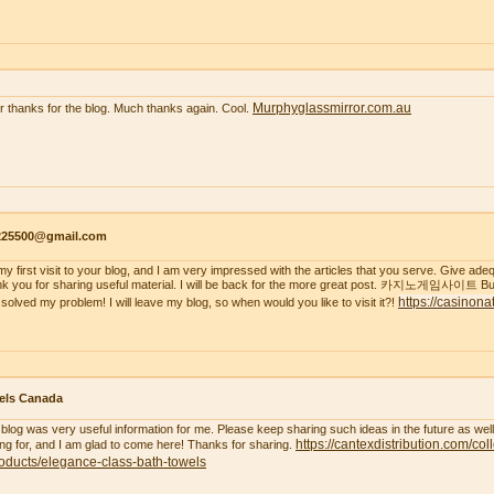
Murphyglassmirror.com.au
r thanks for the blog. Much thanks again. Cool.
s225500@gmail.com
s my first visit to your blog, and I am very impressed with the articles that you serve. Give a
k you for sharing useful material. I will be back for the more great post. 카지노게임사이트 But
https://casinona
 solved my problem! I will leave my blog, so when would you like to visit it?!
els Canada
 blog was very useful information for me. Please keep sharing such ideas in the future as wel
https://cantexdistribution.com/col
ing for, and I am glad to come here! Thanks for sharing.
oducts/elegance-class-bath-towels