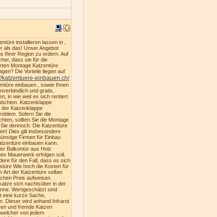
türe installieren lassen in ,
er als das! Unser Angebot
s Ihrer Region zu ordern. Auf
er, dass sie für die
ferten Montage Katzentüre
gen? Die Vorteile liegen auf
://katzentuere-einbauen.ch/
entüre einbauen , sowie Ihnen
nverbindlich und gratis,
, in wie weit es sich rentiert
 möchten. Katzenklappe
u der Katzenklappe
oblem. Sofern Sie die
hten, sollten Sie die Montage
n Sie dennoch: Die Katzentüre
ren! Dies gilt insbesondere
ünstige Firmen für Einbau
atzentüre einbauen kann.
der Balkontür aus Holz
es Mauerwerk erfolgen soll.
dere für den Fall, dass es sich
stüre Wie hoch die Kosten für
 Art der Katzentüre selber.
ichen Preis aufweisen.
katze sich nachtsüber in der
nne. Wertgeschätzt sind
st eine kurze Sache,
. Dieser wird anhand Infrarot
ren und fremde Katzen
, welcher von jedem