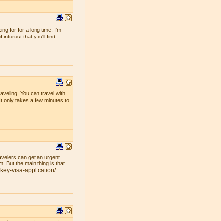
g for for a long time. I'm
interest that you'll find
raveling .You can travel with
 It only takes a few minutes to
avelers can get an urgent
. But the main thing is that
rkey-visa-application/