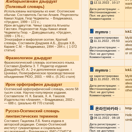
Æмбарынгæнæн дзырдуат
12.11.2022 , 10:17
want
(Толковый словарь)
info
Дата регистрации: --
Использованы материалы из книг: Осетинские
Местонахождение: --
обычаи. Составитель Гастан Агнаев. Рецензенты
Пол: не доступно
Камал Ходов, Геор Чеджемты. – Владикавказ,
Комментариев: --
«Урсдон», 1999 – 172 с.;
Ирон æгъдæуттæ. Чиныг сарæзта Агънаты
Гæстæн. Рецензенттæ Ходы Камал æмæ
mymro :
lck
Чеджемты Геор. – Дзæуджыхъæу, «Урсдон»,
1999 – 176 с.;
не зарегистрирован
MyMR
Этнография и мифология осетин. Краткий
11.11.2022 , 05:53
worl
словарь. Составили Дзадзиев А.Б., Дзуцев Х.В.,
alwa
Караев С.М. – Владикавказ, 1994 – 284 с. ( 1 072
Дата регистрации: --
alwa
статьи)
Местонахождение: --
or o
Пол: не доступно
Комментариев: --
Фразеологион дзырдуат
Фразеологический словарь осетинского языка.
Составил Дзабиты З. Т. Редактор издания
Дзиццойты Ю. А.: 2-е дополненное издание. г.
mymro :
lck
Цхинвал, Полиграфическое производственное
не зарегистрирован
MyMR
объединение РЮО, 2003. – 448 с. (5 241 статя)
11.11.2022 , 05:51
worl
alwa
Ирон орфографион дзырдуат
Дата регистрации: --
alwa
Осетинский орфографический словарь, около 58
Местонахождение: --
othe
Пол: не доступно
тысяч слов. Научно-популярное издание.
Комментариев: --
Составители: Н. К. Багаев, Х. А. Таказов.
Издательство «Алания», – Владикавказ, 2002 г.
— 688 с. (реально 49 770 статей)
온라인바카라 :
http
Русско-Осетинский словарь
не зарегистрирован
Hell
лингвистических терминов
09.11.2022 , 08:18
simi
Составил: Гацалова Л.Б. Книга издана в
авторской редакции. Северо-Осетинский
Дата регистрации: --
Местонахождение: --
институт гуманитарных и социальных
Пол: не доступно
исследований – Владикавказ: РИО СОИГСИ,