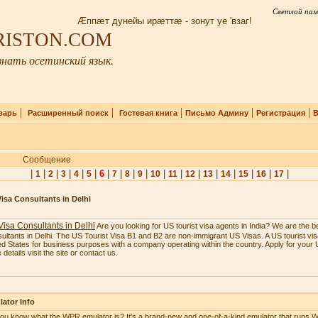
Светлой пам
Æппæт дунейы ирæттæ - зонут уе 'взаг!
IRISTON.COM
нать осетинский язык.
|
|
|
|
|
варь
Расширенный поиск
Гостевая книга
Письмо Админу
Регистрация
В
Сообщение
|
|
|
|
|
|
6
|
|
|
|
|
|
|
|
|
|
|
|
1
2
3
4
5
7
8
9
10
11
12
13
14
15
16
17
isa Consultants in Delhi
isa Consultants in Delhi
Are you looking for US tourist visa agents in India? We are the b
ultants in Delhi. The US Tourist Visa B1 and B2 are non-immigrant US Visas. A US tourist visa
ed States for business purposes with a company operating within the country. Apply for your U
details visit the site or contact us.
ator Info
ou know what the WPR emulator is? It's a brand-new and one-of-a-kind emulator that runs W