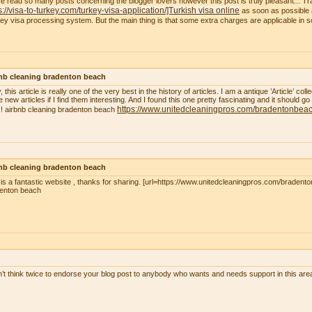
ve read so many posts concerning the blogger lovers however this post is truly pleasant... Tr
s://visa-to-turkey.com/turkey-visa-application/]Turkish visa online
as soon as possible a
ey visa processing system. But the main thing is that some extra charges are applicable in
nb cleaning bradenton beach
, this article is really one of the very best in the history of articles. I am a antique ’Article’ c
 new articles if I find them interesting. And I found this one pretty fascinating and it should go
https://www.unitedcleaningpros.com/bradentonbeach
! airbnb cleaning bradenton beach
nb cleaning bradenton beach
 is a fantastic website , thanks for sharing. [url=https://www.unitedcleaningpros.com/bradento
enton beach
n’t think twice to endorse your blog post to anybody who wants and needs support in this ar