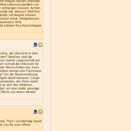
mit Magnet werden ebenfalls
Wind selbstverständlich von
iner umhängen müssen. Achten
stelle hat. Warum? Weil Ihre
bänder mit Magnet können
lsband anhat. Infolgedessen
Hauskatze nicht.
Sie können Ihre Katzenklappe
ekär, die Übersicht in dem
rden? Welches sind die
nen meiner Liegenschaft am
en schnell die Unkosten für
oder Wertschriften hat, muss
umindest einmal vom Fachmann
ng? Um die Steuererklärung
Region damit betrauen. Lange
s jemanden, der Ihnen einen
nt es sich des Weiteren,
ber um eine relativ günstige
 Offerte von einem lokalen
rial. Then I accidentally found
nk you for your efforts.