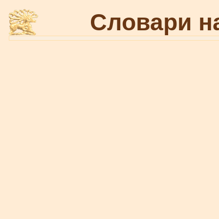
Словари н