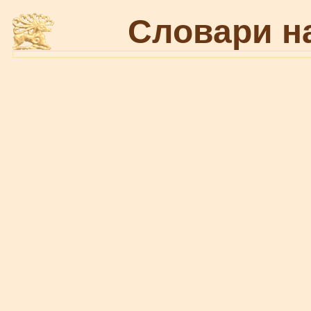
Словари н