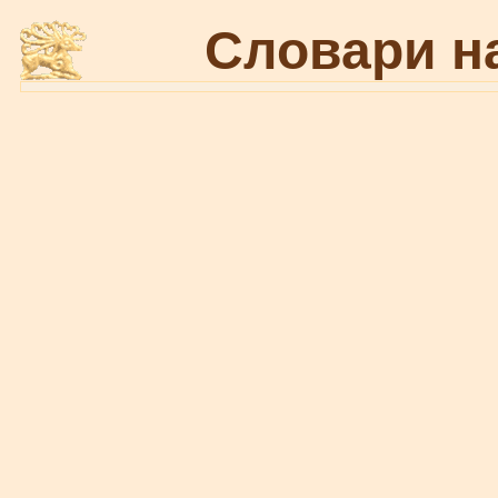
Словари н