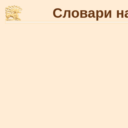
Словари н