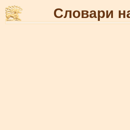
Словари н