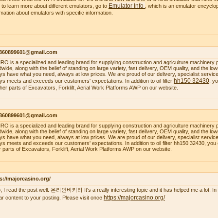
Emulator Info
 to learn more about different emulators, go to
, which is an emulator encyclop
rmation about emulators with specific information.
1360899601@gmail.com
O is a specialized and leading brand for supplying construction and agriculture machinery 
dwide, along with the belief of standing on large variety, fast delivery, OEM quality, and the 
ys have what you need, always at low prices. We are proud of our delivery, specialist service, 
hh150 32430
ys meets and exceeds our customers' expectations. In addition to oil filter
, y
ther parts of Excavators, Forklift, Aerial Work Platforms AWP on our website.
1360899601@gmail.com
O is a specialized and leading brand for supplying construction and agriculture machinery 
dwide, along with the belief of standing on large variety, fast delivery, OEM quality, and the 
ys have what you need, always at low prices. We are proud of our delivery, specialist service, 
ys meets and exceeds our customers' expectations. In addition to oil filter hh150 32430, you
r parts of Excavators, Forklift, Aerial Work Platforms AWP on our website.
s://majorcasino.org/
o, I read the post well. 온라인바카라 It's a really interesting topic and it has helped me a lot. In f
https://majorcasino.org/
lar content to your posting. Please visit once