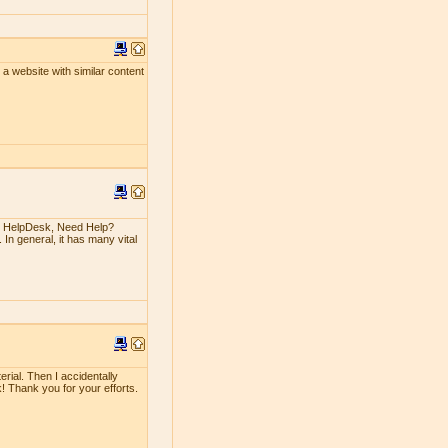
un a website with similar content
n HelpDesk, Need Help?
 In general, it has many vital
erial. Then I accidentally
rk! Thank you for your efforts.