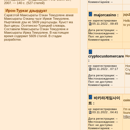
Комментариев: --
2007. — 140 с. (527 статей)
Ирон-Туркаг дзырдуат
majorcasino :
jsj
Сарæзтой Мамсыраты Озкан Темурленк æмæ
Мамсыраты Озканы чызг Ирмæ Темурленк.
не зарегистрирован
Hello
Ныртæккæ дзы ис 5609 уацхъуыды. Куыст ма
05.11.2022 , 09:45
to y
йыл цæуы. Осетинско-Турецкий словарь.
Составили Мамсыраты Озкан Темурленк и
Дата регистрации: --
Мамсыраты Ирма Темурленк. В настоящее
Местонахождение: --
время содержит 5609 статей. В стадии
Пол: не доступно
разработки.
Комментариев: --
cryptocustomercare
Ho
:
не зарегистрирован
How
03.11.2022 , 07:17
Cry
fea
Дата регистрации: --
Местонахождение: --
Пол: не доступно
Комментариев: --
바카라게임사이
coi
트 :
не зарегистрирован
I'm 
03.11.2022 , 04:41
found
http
Дата регистрации: --
Местонахождение: --
Пол: не доступно
Комментариев: --