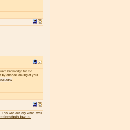
dequate knowledge for me.
 by chance looking at your
tion.org/
l. This was actually what I was
lections/bath-towels-