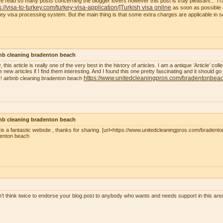
ve read so many posts concerning the blogger lovers however this post is truly pleasant... Tr
s://visa-to-turkey.com/turkey-visa-application/]Turkish visa online
as soon as possible a
ey visa processing system. But the main thing is that some extra charges are applicable in
nb cleaning bradenton beach
, this article is really one of the very best in the history of articles. I am a antique ’Article’ c
 new articles if I find them interesting. And I found this one pretty fascinating and it should go
https://www.unitedcleaningpros.com/bradentonbeach
! airbnb cleaning bradenton beach
nb cleaning bradenton beach
 is a fantastic website , thanks for sharing. [url=https://www.unitedcleaningpros.com/bradento
enton beach
n’t think twice to endorse your blog post to anybody who wants and needs support in this ar