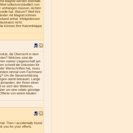
mit Magnet werden ebenfalls
Wind selbstverständlich von
iner umhängen müssen. Achten
stelle hat. Warum? Weil Ihre
bänder mit Magnet können
lsband anhat. Infolgedessen
Hauskatze nicht.
Sie können Ihre Katzenklappe
ekär, die Übersicht in dem
rden? Welches sind die
nen meiner Liegenschaft am
en schnell die Unkosten für
oder Wertschriften hat, muss
umindest einmal vom Fachmann
ng? Um die Steuererklärung
Region damit betrauen. Lange
s jemanden, der Ihnen einen
nt es sich des Weiteren,
ber um eine relativ günstige
 Offerte von einem lokalen
rial. Then I accidentally found
nk you for your efforts.