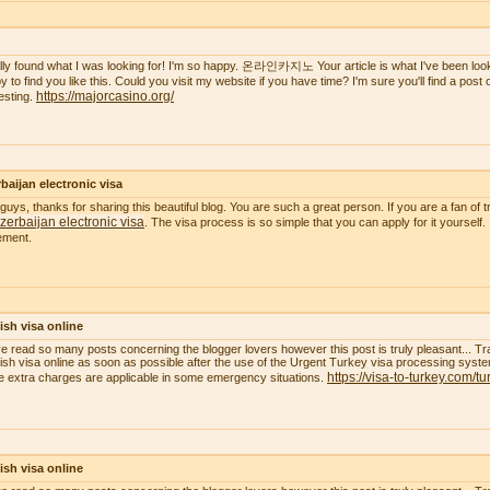
nally found what I was looking for! I'm so happy. 온라인카지노 Your article is what I've been lookin
 to find you like this. Could you visit my website if you have time? I'm sure you'll find a post of 
https://majorcasino.org/
resting.
baijan electronic visa
guys, thanks for sharing this beautiful blog. You are such a great person. If you are a fan of t
zerbaijan electronic visa
. The visa process is so simple that you can apply for it yourself.
ement.
ish visa online
ve read so many posts concerning the blogger lovers however this post is truly pleasant... Tr
ish visa online as soon as possible after the use of the Urgent Turkey visa processing system
https://visa-to-turkey.com/tu
 extra charges are applicable in some emergency situations.
ish visa online