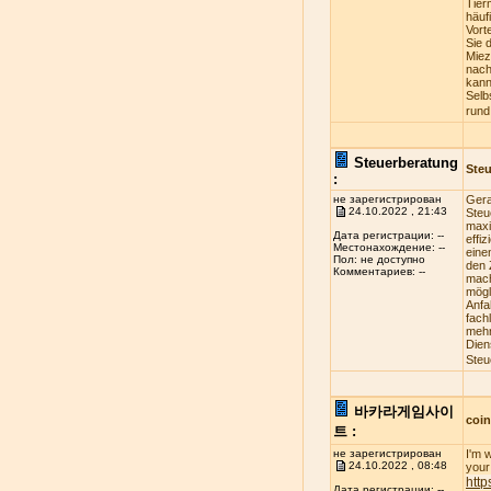
Tier
häuf
Vort
Sie 
Miez
nach
kann
Selb
rund
Steuerberatung
Steu
:
не зарегистрирован
Gera
24.10.2022 , 21:43
Steu
maxi
Дата регистрации: --
effi
Местонахождение: --
eine
Пол: не доступно
den 
Комментариев: --
mach
mögl
Anfa
fach
mehr
Dien
Steu
바카라게임사이
coi
트 :
не зарегистрирован
I'm 
24.10.2022 , 08:48
your 
http
Дата регистрации: --