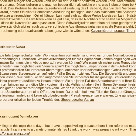
mediziner ausgelesen werden kann und so der Besitzer bestimmt werden kann. Katzentüren 
ig verlangt. Diese isolieren und machen besser dicht als solche ohne, was insbesondere bei 
eil ist. Das Problem bei diesen Katzentüren ist eindeutig das Halsband, das Sie dem Vierbe
darauf, sofern Sie sich für ebendiese Ausführung festlegen, dass das Halsband eine Sollbruch
ekatze an irgendeinem Ort einhängen kann und sich auf diese Weise losreissen kann! Hals
bestellt werden. Des weiteren kann es gut sein, dass die Nachbarkatze selbst ein Magnetha
 diese die Katzentüre auch passieren. Diese Schwierigkeiten entstehen bei einer gechipten 
stverständlich gibt es auch ganz verschiedene Ausführungsvarianten was die Form angeht. 
Katzentüre einbauen Thun
, rechteckig oder quadratisch haben, ganz wie sie wünschen.
erberater Aarau
de falls Liegenschaften oder Wohneigentum vorhanden sind, wird es für den Normalbürger pr
erdschungel zu behalten. Welche Aufwendungen für die Liegenschaft können abgezogen we
malen Summen, die in Abzug gebracht werden können? Wie plane ich meinerseits Renovatio
zientesten, um möglichst viele Steuern spart? Die möglichen Einsparungen in dem Gebiet könn
n professionellen Steuerberater übersteigen. Auch wer über selbstständiges Gehalt verfügt, 
Zuzug eines Steuerexperten auf jeden Fall in Betracht ziehen. Tipp: Die Steuererklärung z
en lassen! Wie finden Sie den angemessenen Steuerberater für die günstige Steuererkläru
ichst preiswert ausfüllen zu lassen, müssen Sie auf jeden Fall den Steuerberater aus Ihrer 
hrten bringen nur unnötige Mehrkosten mit sich. Vielleicht haben Sie in Ihrem Bekanntenkrei
lich guten Steuerberater empfehlen kann. Wenn Sie bereit sind etwas Zeit zu investieren, loh
ere Steuerberater um eine Offerte zu bitten. Da es sich beim Ausfüllen der Steuererklärung a
stleistung handelt, sind keine allzu bedeutenden Preisdifferenzen zu erwarten. Eine günstige
Steuerberater Aarau
erberater erhalten bei jedem Treuhänder.
ncasinogum@gmail.com
writing on this topic these days, but I have stopped writing because there is no reference mate
article. I can refer to a variety of materials, so I think the work I was preparing will work! Tha
s://oncainven.com/