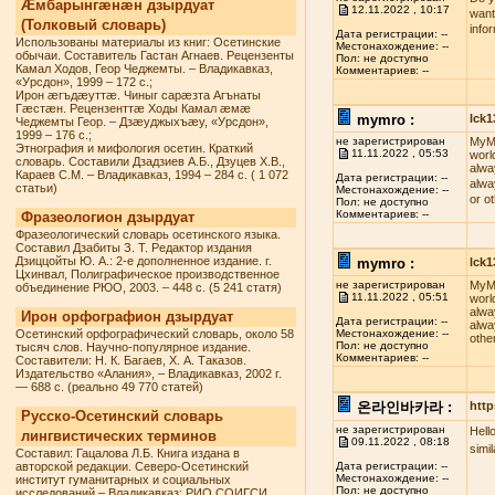
Æмбарынгæнæн дзырдуат
12.11.2022 , 10:17
want
(Толковый словарь)
info
Дата регистрации: --
Использованы материалы из книг: Осетинские
Местонахождение: --
обычаи. Составитель Гастан Агнаев. Рецензенты
Пол: не доступно
Камал Ходов, Геор Чеджемты. – Владикавказ,
Комментариев: --
«Урсдон», 1999 – 172 с.;
Ирон æгъдæуттæ. Чиныг сарæзта Агънаты
Гæстæн. Рецензенттæ Ходы Камал æмæ
mymro :
lck
Чеджемты Геор. – Дзæуджыхъæу, «Урсдон»,
1999 – 176 с.;
не зарегистрирован
MyMR
Этнография и мифология осетин. Краткий
11.11.2022 , 05:53
worl
словарь. Составили Дзадзиев А.Б., Дзуцев Х.В.,
alwa
Караев С.М. – Владикавказ, 1994 – 284 с. ( 1 072
Дата регистрации: --
alwa
статьи)
Местонахождение: --
or o
Пол: не доступно
Комментариев: --
Фразеологион дзырдуат
Фразеологический словарь осетинского языка.
Составил Дзабиты З. Т. Редактор издания
Дзиццойты Ю. А.: 2-е дополненное издание. г.
mymro :
lck
Цхинвал, Полиграфическое производственное
не зарегистрирован
MyMR
объединение РЮО, 2003. – 448 с. (5 241 статя)
11.11.2022 , 05:51
worl
alwa
Ирон орфографион дзырдуат
Дата регистрации: --
alwa
Осетинский орфографический словарь, около 58
Местонахождение: --
othe
Пол: не доступно
тысяч слов. Научно-популярное издание.
Комментариев: --
Составители: Н. К. Багаев, Х. А. Таказов.
Издательство «Алания», – Владикавказ, 2002 г.
— 688 с. (реально 49 770 статей)
온라인바카라 :
http
Русско-Осетинский словарь
не зарегистрирован
Hell
лингвистических терминов
09.11.2022 , 08:18
simi
Составил: Гацалова Л.Б. Книга издана в
авторской редакции. Северо-Осетинский
Дата регистрации: --
Местонахождение: --
институт гуманитарных и социальных
Пол: не доступно
исследований – Владикавказ: РИО СОИГСИ,