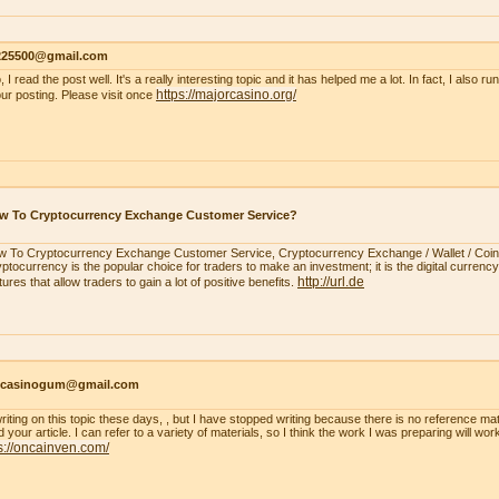
s225500@gmail.com
, I read the post well. It's a really interesting topic and it has helped me a lot. In fact, I also r
https://majorcasino.org/
our posting. Please visit once
w To Cryptocurrency Exchange Customer Service?
 To Cryptocurrency Exchange Customer Service, Cryptocurrency Exchange / Wallet / Coi
ptocurrency is the popular choice for traders to make an investment; it is the digital currency.
http://url.de
tures that allow traders to gain a lot of positive benefits.
ncasinogum@gmail.com
writing on this topic these days, , but I have stopped writing because there is no reference mat
 your article. I can refer to a variety of materials, so I think the work I was preparing will wo
s://oncainven.com/