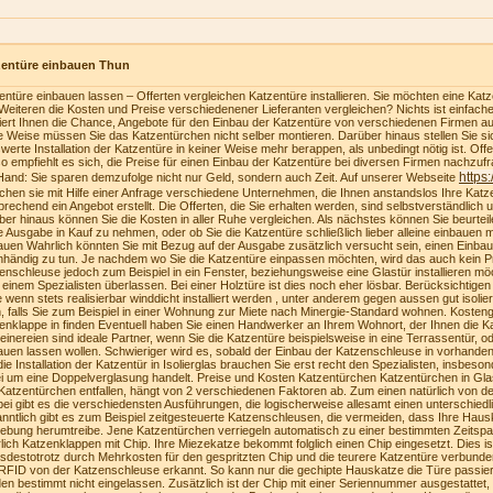
zentüre einbauen Thun
entüre einbauen lassen – Offerten vergleichen Katzentüre installieren. Sie möchten eine Katzen
Weiteren die Kosten und Preise verschiedenener Lieferanten vergleichen? Nichts ist einfach
riert Ihnen die Chance, Angebote für den Einbau der Katzentüre von verschiedenen Firmen au
e Weise müssen Sie das Katzentürchen nicht selber montieren. Darüber hinaus stellen Sie sich
swerte Installation der Katzentüre in keiner Weise mehr berappen, als unbedingt nötig ist. Of
o empfiehlt es sich, die Preise für einen Einbau der Katzentüre bei diversen Firmen nachzufra
https
Hand: Sie sparen demzufolge nicht nur Geld, sondern auch Zeit. Auf unserer Webseite
ichen sie mit Hilfe einer Anfrage verschiedene Unternehmen, die Ihnen anstandslos Ihre Katz
prechend ein Angebot erstellt. Die Offerten, die Sie erhalten werden, sind selbstverständlich u
ber hinaus können Sie die Kosten in aller Ruhe vergleichen. Als nächstes können Sie beurteilen
e Ausgabe in Kauf zu nehmen, oder ob Sie die Katzentüre schließlich lieber alleine einbauen
auen Wahrlich könnten Sie mit Bezug auf der Ausgabe zusätzlich versucht sein, einen Einba
nhändig zu tun. Je nachdem wo Sie die Katzentüre einpassen möchten, wird das auch kein Pr
enschleuse jedoch zum Beispiel in ein Fenster, beziehungsweise eine Glastür installieren möc
 einem Spezialisten überlassen. Bei einer Holztüre ist dies noch eher lösbar. Berücksichtige
te wenn stets realisierbar winddicht installiert werden , unter anderem gegen aussen gut isolie
, falls Sie zum Beispiel in einer Wohnung zur Miete nach Minergie-Standard wohnen. Kosteng
enklappe in finden Eventuell haben Sie einen Handwerker an Ihrem Wohnort, der Ihnen die K
einereien sind ideale Partner, wenn Sie die Katzentüre beispielsweise in eine Terrassentür, o
auen lassen wollen. Schwieriger wird es, sobald der Einbau der Katzenschleuse in vorhanden
die Installation der Katzentür in Isolierglas brauchen Sie erst recht den Spezialisten, insbeson
i um eine Doppelverglasung handelt. Preise und Kosten Katzentürchen Katzentürchen in Gla
Katzentürchen entfallen, hängt von 2 verschiedenen Faktoren ab. Zum einen natürlich von der
bei gibt es die verschiedensten Ausführungen, die logischerweise allesamt einen unterschiedl
nntlich gibt es zum Beispiel zeitgesteuerte Katzenschleusen, die vermeiden, dass Ihre Haus
bung herumtreibe. Jene Katzentürchen verriegeln automatisch zu einer bestimmten Zeitspa
lich Katzenklappen mit Chip. Ihre Miezekatze bekommt folglich einen Chip eingesetzt. Dies i
tsdestotrotz durch Mehrkosten für den gespritzten Chip und die teurere Katzentüre verbunden
RFID von der Katzenschleuse erkannt. So kann nur die gechipte Hauskatze die Türe passie
en bestimmt nicht eingelassen. Zusätzlich ist der Chip mit einer Seriennummer ausgestattet