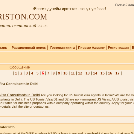
Светлой пам
Æппæт дунейы ирæттæ - зонут уе 'взаг!
IRISTON.COM
нать осетинский язык.
|
|
|
|
|
варь
Расширенный поиск
Гостевая книга
Письмо Админу
Регистрация
В
Сообщение
|
|
|
|
|
|
6
|
|
|
|
|
|
|
|
|
|
|
|
1
2
3
4
5
7
8
9
10
11
12
13
14
15
16
17
isa Consultants in Delhi
isa Consultants in Delhi
Are you looking for US tourist visa agents in India? We are the b
ultants in Delhi. The US Tourist Visa B1 and B2 are non-immigrant US Visas. A US tourist visa
ed States for business purposes with a company operating within the country. Apply for your U
details visit the site or contact us.
ator Info
ou know what the WPR emulator is? It's a brand-new and one-of-a-kind emulator that runs W