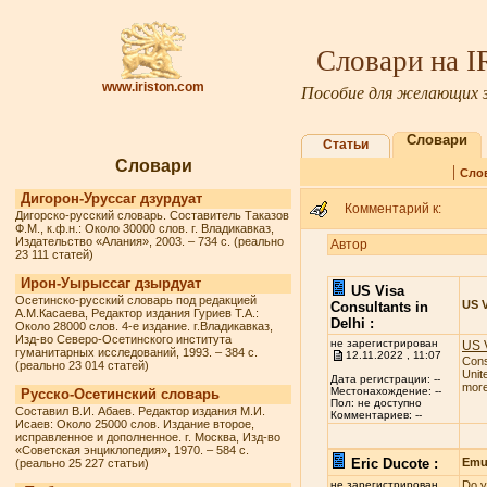
Словари на 
www.iriston.com
Пособие для желающих з
Словари
Статьи
Словари
|
Сло
Дигорон-Уруссаг дзурдуат
Комментарий к:
Дигорско-русский словарь. Составитель Таказов
Ф.М., к.ф.н.: Около 30000 слов. г. Владикавказ,
Издательство «Алания», 2003. – 734 с. (реально
Автор
23 111 статей)
Ирон-Уырыссаг дзырдуат
US Visa
Осетинско-русский словарь под редакцией
US V
Consultants in
А.М.Касаева, Редактор издания Гуриев Т.А.:
Delhi :
Около 28000 слов. 4-е издание. г.Владикавказ,
Изд-во Северо-Осетинского института
не зарегистрирован
US V
гуманитарных исследований, 1993. – 384 с.
12.11.2022 , 11:07
Cons
(реально 23 014 статей)
Unit
Дата регистрации: --
more 
Местонахождение: --
Русско-Осетинский словарь
Пол: не доступно
Составил В.И. Абаев. Редактор издания М.И.
Комментариев: --
Исаев: Около 25000 слов. Издание второе,
исправленное и дополненное. г. Москва, Изд-во
«Советская энциклопедия», 1970. – 584 с.
Eric Ducote :
Emul
(реально 25 227 статьи)
не зарегистрирован
Do y