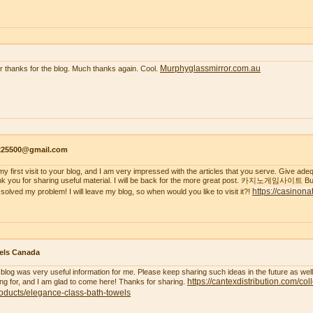
Murphyglassmirror.com.au
r thanks for the blog. Much thanks again. Cool.
s225500@gmail.com
s my first visit to your blog, and I am very impressed with the articles that you serve. Give a
k you for sharing useful material. I will be back for the more great post. 카지노게임사이트 But
https://casinona
 solved my problem! I will leave my blog, so when would you like to visit it?!
els Canada
 blog was very useful information for me. Please keep sharing such ideas in the future as wel
https://cantexdistribution.com/col
ing for, and I am glad to come here! Thanks for sharing.
oducts/elegance-class-bath-towels