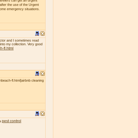
avelers can get an urgent
fter the use of the Urgent
 some emergency situations.
ollector and I sometimes read
 into my collection. Very good
-fl.html
nbeach-fl.html]airbnb cleaning
pest control
ea