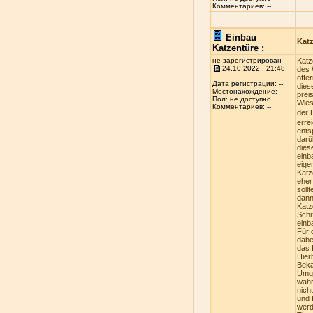
Комментариев: --
Einbau
Kat
Katzentüre :
не зарегистрирован
Katz
24.10.2022 , 21:48
des 
offe
Дата регистрации: --
dies
Местонахождение: --
prei
Пол: не доступно
Wies
Комментариев: --
der 
erre
ents
darü
dies
einb
eige
Katz
eher
soll
dann
Katz
Schr
einb
Für 
dabe
das 
Hier
Beka
Umge
wahr
nich
und 
werd