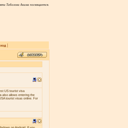
яти Таболова Акима посвящается.
|
ход
est US tourist visa
 also allows entering the
SA tourist visas online. For
indows on Android. If you