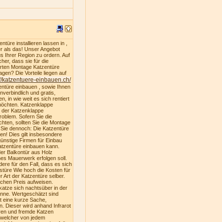
türe installieren lassen in ,
er als das! Unser Angebot
s Ihrer Region zu ordern. Auf
er, dass sie für die
ferten Montage Katzentüre
gen? Die Vorteile liegen auf
://katzentuere-einbauen.ch/
entüre einbauen , sowie Ihnen
nverbindlich und gratis,
, in wie weit es sich rentiert
 möchten. Katzenklappe
u der Katzenklappe
oblem. Sofern Sie die
hten, sollten Sie die Montage
n Sie dennoch: Die Katzentüre
ren! Dies gilt insbesondere
ünstige Firmen für Einbau
atzentüre einbauen kann.
der Balkontür aus Holz
es Mauerwerk erfolgen soll.
dere für den Fall, dass es sich
stüre Wie hoch die Kosten für
 Art der Katzentüre selber.
ichen Preis aufweisen.
katze sich nachtsüber in der
nne. Wertgeschätzt sind
st eine kurze Sache,
. Dieser wird anhand Infrarot
ren und fremde Katzen
, welcher von jedem