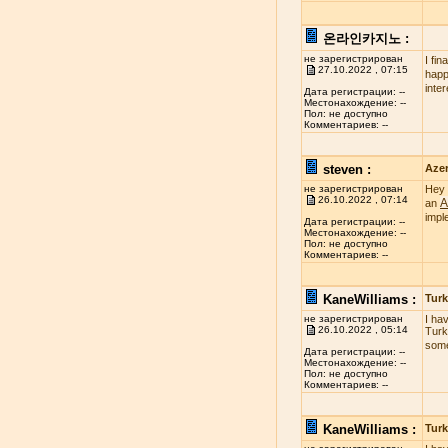
온라인카지노 :
не зарегистрирован
I fi
27.10.2022 , 07:15
happy
inte
Дата регистрации: --
Местонахождение: --
Пол: не доступно
Комментариев: --
steven :
Azer
не зарегистрирован
Hey 
26.10.2022 , 07:14
A
an
impl
Дата регистрации: --
Местонахождение: --
Пол: не доступно
Комментариев: --
KaneWilliams :
Turk
не зарегистрирован
I ha
26.10.2022 , 05:14
Turk
some
Дата регистрации: --
Местонахождение: --
Пол: не доступно
Комментариев: --
KaneWilliams :
Turk