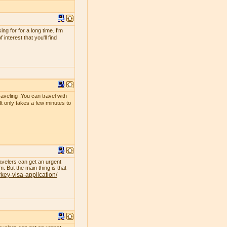
g for for a long time. I'm
interest that you'll find
raveling .You can travel with
 It only takes a few minutes to
avelers can get an urgent
. But the main thing is that
rkey-visa-application/